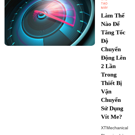
TẠO
MÁY
Làm Thế
Nào Để
Tăng Tốc
Độ
Chuyển
Động Lên
2 Lần
Trong
Thiết Bị
Vận
Chuyển
Sử Dụng
Vít Me?
XTMechanical