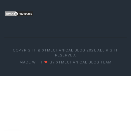
COPYRIGHT © XTMECHANICAL BLOG 2021. ALL RIGHT
RESERVED.
MADE WITH
BY
XTMECHANICAL BLOG TEAM