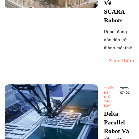
Về
SCARA
Robots
Robot đang
dần dần trở
thành một thứ
thiết yếu đối
Xem Thêm
với các nhà
máy sản xuất.
Những robot
này có thể dễ
THIẾT
2022-
KẾ-
07-03
dàng tăng
CHẾ
TẠO
năng suất và
MÁY
đơn giản hóa
Delta
các quy trình
Parallel
tự động hóa.
Robot Và
Đặc biệt,