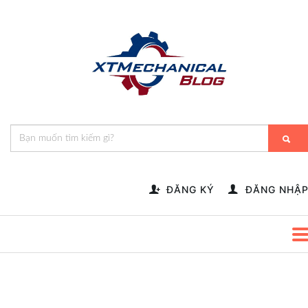
🎁️
🍂
💝
🌟
⛄
🎄
🌸
🔔
-->
ĐĂNG KÝ
ĐĂNG NHẬ