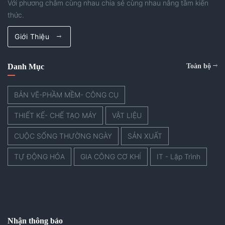
phải tính toán
Với phương châm cùng nhau chia sẻ cùng nhau nâng tầm kiến
phát sinh
đến trong một
thức.
những vấn đề
tình huống
gì và cần lưu ý
Giới Thiệu
khác, đó là
những điểm
“muốn kéo dài
gì.
Danh Mục
Toàn bộ
hành trình vận
chuyển” bằng
cách thay đổi
BẢN VẼ-PHẦM MỀM- CÔNG CỤ
bố trí của thiết
THIẾT KẾ- CHẾ TẠO MÁY
VẬT LIỆU
bị và sử dụng
cơ cấu chấp
CUỘC SỐNG THƯỜNG NGÀY
SẢN XUẤT
hành đơn trục
TỰ ĐỘNG HÓA
GIA CÔNG CƠ KHÍ
IT - Lập Trình
là dây đai
răng.
Nhận thông báo