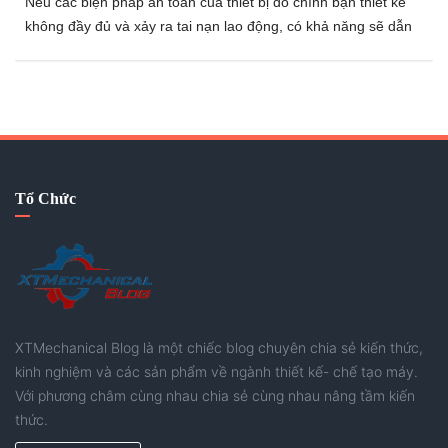
Nếu các biện pháp an toàn của thiết bị do chính bạn thiết kế
không đầy đủ và xảy ra tai nạn lao động, có khả năng sẽ dẫn
đến việc dừng sản xuất của nhà máy hoặc bị truy cứu trách
nhiệm do sơ suất trong công việc. Những tình huống như vậy
tuyệt đối phải được tránh, vì thế trong thiết kế cơ điện tử cũng
cần ưu tiên cao nhất nguyên tắc “an toàn là trên hết” và tiến
hành công việc thiết kế dựa trên nguyên tắc đó.
Tổ Chức
XTMechanical Blog là một chiếc blog chuyên chia sẻ kiến thức,
kinh nghiệm và các sản phẩm về ngành thiết kế- chế tạo máy.
Với phương châm cùng nhau chia sẻ cùng nhau nâng tầm kiến
thức.