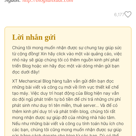
Nguồn:
http://blogsanxuat.com
6,177
Lời nhắn gửi
Chúng tôi mong muốn nhận được sự chung tay giúp sức
từ cộng đồng! Xin hãy click vào một vài quảng cáo, việc
nhỏ này sẽ giúp chúng tôi có thêm nguồn kinh phí phát
triển Blog hoặc xin hãy đọc một vài dòng nhắn gửi bạn
đọc dưới đây!
XT Mechanical Blog hàng tuần vẫn gửi đến bạn đọc
những bài viết và công cụ mới về lĩnh vực thiết kế chế
tạo máy. Việc duy trì hoạt động của Blog hiện nay vẫn
do đội ngũ phát triển tự bỏ tiền để chi trả những chi phí
phát sinh như duy trì tên miền, thuê server… Và để có
thêm kinh phí duy trì và phát triển blog, chúng tôi rất
mong nhận được sự giúp đỡ của những nhà hảo tâm.
Nếu như những bài viết và công cụ tính toán hữu ích cho
các bạn, chúng tôi cũng mong muốn nhận được sự giúp
sức bằng cách donate cho blog từ các bạn. Dù có thể