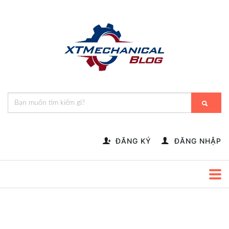
🎁️
🍂
💝
🌟
⛄
🎄
🌸
🔔
-->
ĐĂNG KÝ
ĐĂNG NHẬP