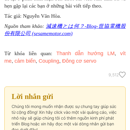
hẹn gặp lại các bạn ở những bài viết tiếp theo.
Tác giả: Nguyễn Văn Hòa.
Nguồn tham khảo:
減速機とは何？-Blog-世協電機股
份有限公司 (sesamemotor.com)
Từ khóa liên quan:
Thanh dẫn hướng LM
,
vít
me
,
cảm biến
,
Coupling
,
Đông cơ servo
9,512
Lời nhắn gửi
Chúng tôi mong muốn nhận được sự chung tay giúp sức
từ cộng đồng! Xin hãy click vào một vài quảng cáo, việc
nhỏ này sẽ giúp chúng tôi có thêm nguồn kinh phí phát
triển Blog hoặc xin hãy đọc một vài dòng nhắn gửi bạn
đọc dưới đây!