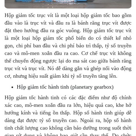
Hộp giảm tốc trục vít là một loại hộp giảm tốc bao gồm
đầu vào là trục vít và đầu ra là bánh răng trục vít được
đặt theo hướng đầu ra góc vuông. Hộp giảm tốc trục vít
là một loại hộp giảm tốc phổ biến do có thiết kế nhỏ
gọn, chi phí ban đầu và chi phí bảo trì thấp, tỷ số truyền
cao và mô-men xoắn đầu ra cao. Cơ chế trục vít không
thể chuyển động ngược lại do ma sát cao giữa bánh răng
trục vít và trục vít. Nó dễ dàng gắn và ghép nối vào động
cơ, nhưng hiệu suất giảm khi tỷ số truyền tăng lên.
Hộp giảm tốc hành tinh (planetary gearbox)
Hộp giảm tốc hành tinh có các đặc điểm như độ chính
xác cao, mô-men xoắn đầu ra lớn, hiệu quả cao, khe hở
hướng kính và tiếng ồn thấp. Hộp số hành tinh giúp dễ
dàng đạt được tỷ số truyền cao. Ngoài ra, hộp số hành
tinh chất lượng cao không cần bảo dưỡng trong suốt thời
gian sử dụng và không bao giờ cần thay thế. Do chức