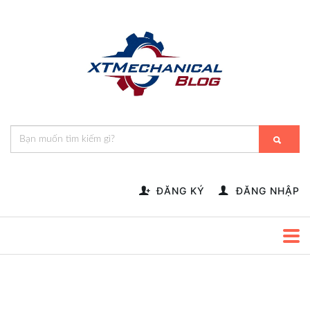
🎁️
🍂
💝
🌟
⛄
🎄
🌸
🔔
-->
ĐĂNG KÝ
ĐĂNG NHẬP