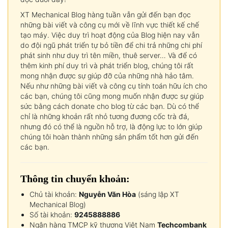
XT Mechanical Blog hàng tuần vẫn gửi đến bạn đọc
những bài viết và công cụ mới về lĩnh vực thiết kế chế
tạo máy. Việc duy trì hoạt động của Blog hiện nay vẫn
do đội ngũ phát triển tự bỏ tiền để chi trả những chi phí
phát sinh như duy trì tên miền, thuê server… Và để có
thêm kinh phí duy trì và phát triển blog, chúng tôi rất
mong nhận được sự giúp đỡ của những nhà hảo tâm.
Nếu như những bài viết và công cụ tính toán hữu ích cho
các bạn, chúng tôi cũng mong muốn nhận được sự giúp
sức bằng cách donate cho blog từ các bạn. Dù có thể
chỉ là những khoản rất nhỏ tương đương cốc trà đá,
nhưng đó có thể là nguồn hỗ trợ, là động lực to lớn giúp
chúng tôi hoàn thành những sản phẩm tốt hơn gửi đến
các bạn.
Thông tin chuyển khoản:
Chủ tài khoản:
Nguyễn Văn Hòa
(sáng lập XT
Mechanical Blog)
Số tài khoản:
9245888886
Ngân hàng TMCP kỹ thương Việt Nam
Techcombank