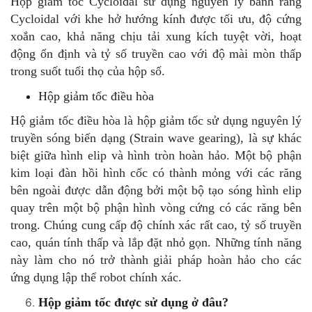
Hộp giảm tốc Cycloidal sử dụng nguyên lý bánh răng
Cycloidal với khe hở hướng kính được tối ưu, độ cứng
xoắn cao, khả năng chịu tải xung kích tuyệt vời, hoạt
động ổn định và tỷ số truyền cao với độ mài mòn thấp
trong suốt tuổi thọ của hộp số.
Hộp giảm tốc điều hòa
Hộ giảm tốc điều hòa là hộp giảm tốc sử dụng nguyên lý
truyền sóng biến dạng (Strain wave gearing), là sự khác
biệt giữa hình elip và hình tròn hoàn hảo. Một bộ phận
kim loại đàn hồi hình cốc có thành mỏng với các răng
bên ngoài được dẫn động bởi một bộ tạo sóng hình elip
quay trên một bộ phận hình vòng cứng có các răng bên
trong. Chúng cung cấp độ chính xác rất cao, tỷ số truyền
cao, quán tính thấp và lắp đặt nhỏ gọn. Những tính năng
này làm cho nó trở thành giải pháp hoàn hảo cho các
ứng dụng lập thể robot chính xác.
Hộp giảm tốc được sử dụng ở đâu?