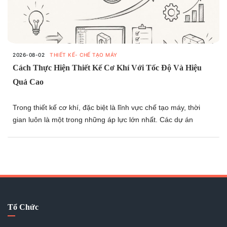
2026-08-02
THIẾT KẾ- CHẾ TẠO MÁY
Cách Thực Hiện Thiết Kế Cơ Khí Với Tốc Độ Và Hiệu
Quả Cao
Trong thiết kế cơ khí, đặc biệt là lĩnh vực chế tạo máy, thời
gian luôn là một trong những áp lực lớn nhất. Các dự án
thường có tiến độ ngắn, đòi hỏi kỹ sư phải vừa thiết kế nhanh,
vừa xử lý kịp thời các vấn đề phát sinh mà vẫn đảm bảo chất
lượng. Bài viết này sẽ chia sẻ một góc nhìn về những tư duy
và phương pháp giúp nâng cao tốc độ làm việc, tối ưu hiệu
quả thiết kế và ứng phó tốt hơn với các dự án có thời gian
gấp. Hãy thử tham khảo nhé.
Tổ Chức