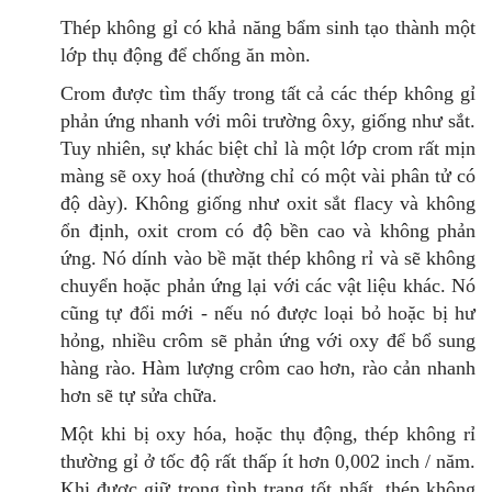
Thép không gỉ có khả năng bẩm sinh tạo thành một
lớp thụ động để chống ăn mòn.
Crom được tìm thấy trong tất cả các thép không gỉ
phản ứng nhanh với môi trường ôxy, giống như sắt.
Tuy nhiên, sự khác biệt chỉ là một lớp crom rất mịn
màng sẽ oxy hoá (thường chỉ có một vài phân tử có
độ dày). Không giống như oxit sắt flacy và không
ổn định, oxit crom có độ bền cao và không phản
ứng. Nó dính vào bề mặt thép không rỉ và sẽ không
chuyển hoặc phản ứng lại với các vật liệu khác. Nó
cũng tự đổi mới - nếu nó được loại bỏ hoặc bị hư
hỏng, nhiều crôm sẽ phản ứng với oxy để bổ sung
hàng rào. Hàm lượng crôm cao hơn, rào cản nhanh
hơn sẽ tự sửa chữa.
Một khi bị oxy hóa, hoặc thụ động, thép không rỉ
thường gỉ ở tốc độ rất thấp ít hơn 0,002 inch / năm.
Khi được giữ trong tình trạng tốt nhất, thép không