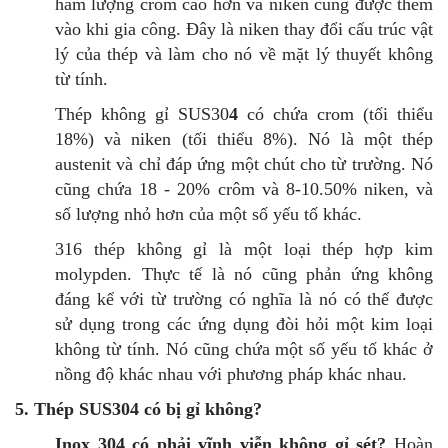
hàm lượng crôm cao hơn và niken cũng được thêm
vào khi gia công. Đây là niken thay đổi cấu trúc vật
lý của thép và làm cho nó về mặt lý thuyết không
từ tính.
Thép không gỉ SUS
30
4
có chứa crom (tối thiểu
18%) và niken (tối thiểu 8%). Nó là một thép
austenit và chỉ đáp ứng một chút cho từ trường. Nó
cũng chứa 18 - 20% crôm và 8-10.50% niken, và
số lượng nhỏ hơn của một số yếu tố khác.
316 thép không gỉ là một loại thép hợp kim
molypden. Thực tế là nó cũng phản ứng không
đáng kể với từ trường có nghĩa là nó có thể được
sử dụng trong các ứng dụng đòi hỏi một kim loại
không từ tính. Nó cũng chứa một số yếu tố khác ở
nồng độ khác nhau với phương pháp khác nhau.
5. Thép SUS304 có bị gỉ không?
Inox 304 có phải vĩnh viễn không gỉ sét?
Hoàn