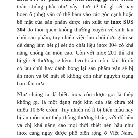
toàn không phải như vậy, thực tế thì gỉ sét hay
hoen ố (nhẹ) vẫn có thể bám vào các góc cạnh hoặc
bề mặt của sản phẩm được sản xuất từ
inox SUS
304
do thói quen không thường xuyên vệ sinh lau
chùi sản phẩm, tuy nhiên việc lau chùi đơn giản sẽ
dễ dàng làm hết gỉ sét do chất liệu inox 304 có khả
năng chống ăn mòn cao. Còn với inox 201 thì khi
bị gỉ sét thường sẽ kèm theo bị ăn mòn, khi đó dù
có lau chùi hay đánh bóng lại sản phẩm vẫn sẽ bị
ăn mòn và bề mặt sẽ không còn như nguyên trạng
ban đầu nữa.
Như chúng ta đã biết: inox còn được gọi là thép
không gỉ, là một dạng một kim của sắt chứa tối
thiểu 10.5% crôm. Tuy nhiên nó ít bị biến màu hay
bị ăn mòn như thép thông thường khác, với độ bền
và chị khả năng cao mọi thời thiết nên hầu như
inox càng ngày được phổ biến rộng ở Việt Nam.