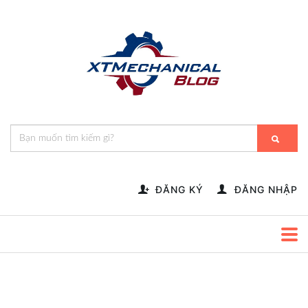
🎁️
🍂
💝
🌟
⛄
🎄
🌸
🔔
-->
ĐĂNG KÝ
ĐĂNG NHẬP