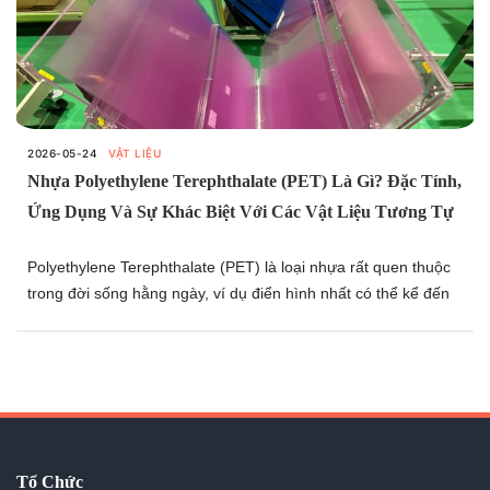
2026-05-24
VẬT LIỆU
Nhựa Polyethylene Terephthalate (PET) Là Gì? Đặc Tính,
Ứng Dụng Và Sự Khác Biệt Với Các Vật Liệu Tương Tự
Polyethylene Terephthalate (PET) là loại nhựa rất quen thuộc
trong đời sống hằng ngày, ví dụ điển hình nhất có thể kể đến
là việc nhựa PET được sử dụng để sản xuất chai nhựa đựng
đồ uống. Không chỉ xuất hiện trong sinh hoạt thường nhật,
PET còn là một trong những loại nhựa kỹ thuật được sử dụng
rộng rãi trong công nghiệp nhờ tính đa dụng và hiệu suất cao.
Tổ Chức