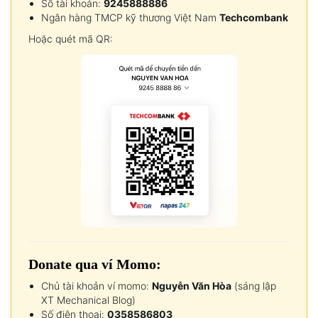
Số tài khoản:
9245888886
Ngân hàng TMCP kỹ thương Việt Nam
Techcombank
Hoặc quét mã QR:
Donate qua ví Momo:
Chủ tài khoản ví momo:
Nguyễn Văn Hòa
(sáng lập
XT Mechanical Blog)
Số điện thoại:
0358586803