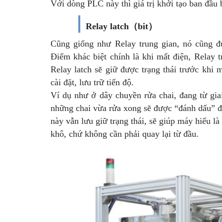
Với dòng PLC này thì giá trị khởi tạo ban đ
Relay latch（bit）
Cũng giống như Relay trung gian, nó cũng 
Điểm khác biệt chính là khi mất điện, Relay t
Relay latch sẽ giữ được trạng thái trước khi
cài đặt, lưu trữ tiến độ.
Ví dụ như ở dây chuyền rửa chai, đang từ giai
những chai vừa rửa xong sẽ được “đánh dấu” đã r
này vẫn lưu giữ trạng thái, sẽ giúp máy hiểu là
khô, chứ không cần phải quay lại từ đầu.