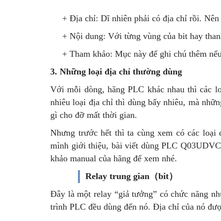
+ Địa chỉ: Dĩ nhiên phải có địa chỉ rồi. Nê
+ Nội dung: Với từng vùng của bit hay thanh
+ Tham khảo: Mục này để ghi chú thêm nếu 
3. Những loại địa chỉ thường dùng
Với mỗi dòng, hãng PLC khác nhau thì các lo
nhiêu loại địa chỉ thì dùng bấy nhiêu, mà nhữn
gì cho đỡ mất thời gian.
Nhưng trước hết thì ta cùng xem có các loại đ
mình giới thiệu, bài viết dùng PLC Q03UDVCPU
khảo manual của hãng để xem nhé.
Relay trung gian（
bit）
Đây là một relay “giả tưởng” có chức năng n
trình PLC đều dùng đến nó. Địa chỉ của nó đư