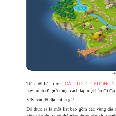
Hì
Tiếp nối bài trước,
CẤU TRÚC CHƯƠNG TR
nay mình sẽ giới thiệu cách lập một bản đồ địa
Vậy bản đồ địa chỉ là gì?
Đó thực ra là một list bao gồm các vùng địa 
nhìn vào đó, ta có thể nắm được các bit, than