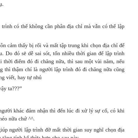
ụ.
trình có thể không cần phân địa chỉ mà vẫn có thể lập
n cảm thấy bị rối và mất tập trung khi chọn địa chỉ để
 Do đó sẽ dễ sai sót, tốn nhiều thời gian để lập trình
i thời điểm đó đi chăng nữa, thì sau một vài năm, nếu
 thì thậm chí là người lập trình đó đi chăng nữa cũng
g viết, hay tự nhủ
vậy ta???”
gười khác đảm nhận thì đến lúc đi xử lý sự cố, có khi
khéo nữa chứ ^^.
iúp người lập trình đỡ mất thời gian suy nghĩ chọn địa
à tăng tính kế thừa hơn cho sau này.