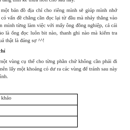
 một bản đồ địa chỉ cho riêng mình sẽ giúp mình nhớ
i có vấn đề chẳng cần đọc lại từ đầu mà nhảy thẳng vào
hân mình từng làm việc với mấy ông đồng nghiệp, cả cái
ào là ổng đọc luôn bit nào, thanh ghi nào mà kiểm tra
ả thật là đáng sợ ^^!
chỉ
 một vùng cụ thể cho từng phần chứ không cần phải đi
à nên lấy một khoảng có dư ra các vùng để tránh sau này
ình.
 khảo