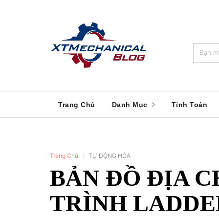
🎁️
🍂
💝
🌟
⛄
🎄
🌸
🔔
Trang Chủ
Danh Mục
Tính Toán
Trang Chủ
TỰ ĐỘNG HÓA
BẢN ĐỒ ĐỊA 
TRÌNH LADDE