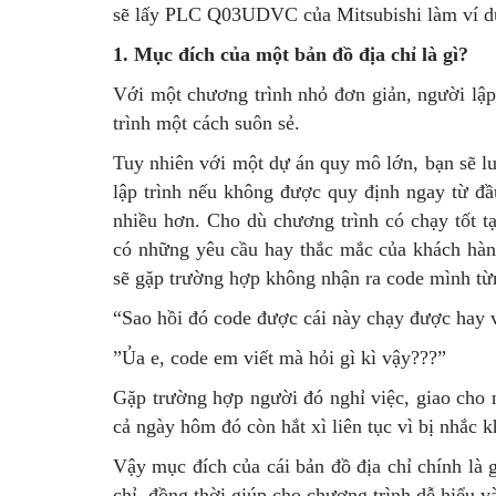
sẽ lấy PLC Q03UDVC của Mitsubishi làm ví d
1. Mục đích của một bản đồ địa chỉ là gì?
Với một chương trình nhỏ đơn giản, người lập 
trình một cách suôn sẻ.
Tuy nhiên với một dự án quy mô lớn, bạn sẽ luô
lập trình nếu không được quy định ngay từ đầu.
nhiều hơn. Cho dù chương trình có chạy tốt tạ
có những yêu cầu hay thắc mắc của khách hàng
sẽ gặp trường hợp không nhận ra code mình từn
“Sao hồi đó code được cái này chạy được hay 
”Ủa e, code em viết mà hỏi gì kì vậy???”
Gặp trường hợp người đó nghỉ việc, giao cho n
cả ngày hôm đó còn hắt xì liên tục vì bị nhắc 
Vậy mục đích của cái bản đồ địa chỉ chính là g
chỉ, đồng thời giúp cho chương trình dễ hiểu v