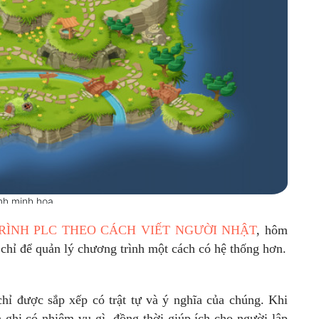
nh minh họa
ÌNH PLC THEO CÁCH VIẾT NGƯỜI NHẬT
, hôm
 chỉ để quản lý chương trình một cách có hệ thống hơn.
chỉ được sắp xếp có trật tự và ý nghĩa của chúng. Khi
h ghi có nhiệm vụ gì, đồng thời giúp ích cho người lập