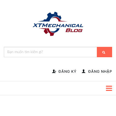
🎁️
🍂
💝
🌟
⛄
🎄
🌸
🔔
-->
ĐĂNG KÝ
ĐĂNG NHẬP