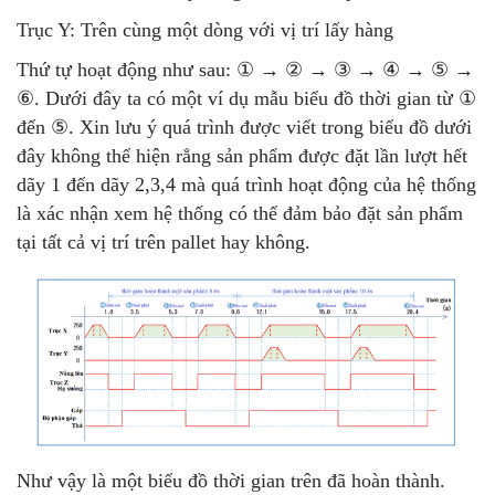
Trục Y: Trên cùng một dòng với vị trí lấy hàng
Thứ tự hoạt động như sau: ① → ② → ③ → ④ → ⑤ →
⑥. Dưới đây ta có một ví dụ mẫu biểu đồ thời gian từ ①
đến ⑤. Xin lưu ý quá trình được viết trong biểu đồ dưới
đây không thể hiện rẳng sản phẩm được đặt lần lượt hết
dãy 1 đến dãy 2,3,4 mà quá trình hoạt động của hệ thống
là xác nhận xem hệ thống có thể đảm bảo đặt sản phẩm
tại tất cả vị trí trên pallet hay không.
Như vậy là một biểu đồ thời gian trên đã hoàn thành.