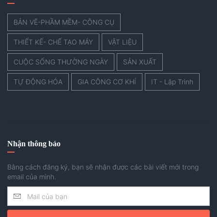
BẢN VẼ-PHẦM MỀM- CÔNG CỤ
THIẾT KẾ- CHẾ TẠO MÁY
VẬT LIỆU
CUỘC SỐNG THƯỜNG NGÀY
SẢN XUẤT
TỰ ĐỘNG HÓA
GIA CÔNG CƠ KHÍ
IT - Lập Trình
Nhận thông báo
Bằng cách đăng ký, bạn sẽ nhận được các bài viết mới trong
email của mình.