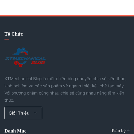
lượng. Bài viết này sẽ chia sẻ một góc nhìn về những tư duy
và phương pháp giúp nâng cao tốc độ làm việc, tối ưu hiệu
quả thiết kế và ứng phó tốt hơn với các dự án có thời gian
gấp. Hãy thử tham khảo nhé.
Tổ Chức
XTMechanical Blog là một chiếc blog chuyên chia sẻ kiến thức,
kinh nghiệm và các sản phẩm về ngành thiết kế- chế tạo máy.
Với phương châm cùng nhau chia sẻ cùng nhau nâng tầm kiến
thức.
Giới Thiệu
Danh Mục
Toàn bộ