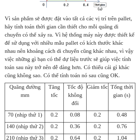
Vì sản phẩm sẽ được đặt vào tất cả các vị trí trên pallet,
hãy tính toán thời gian cần thiết cho mỗi quãng di
chuyển có thể xảy ra. Vì hệ thống máy này được thiết kế
để sử dụng với nhiều mẫu pallet có kích thước khác
nhau nên khoảng cách di chuyển cũng khác nhau, vì vậy
việc những gì bạn có thể dự liệu trước
sẽ giúp việc tính
toán sau này trở nên dễ dàng hơn. Có thiếu cái gì khác
cũng không sao. Có thể tính toán nó sau cũng OK.
Quãng đường
Tăng
Tốc độ
Giảm tốc
Tổng thời
mm
tốc
không
gian (s)
đổi
70 (nhịp thứ 1)
0.2
0.08
0.2
0.48
140 (nhịp thứ 2)
0.2
0.36
0.2
0.76
210 (nhịp thứ 3)
0.2
0.64
0.2
1.04