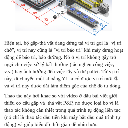
Hiện tại, bộ gặp-thả vật đang dừng tại vị trí gọi là "vị trí
chờ", vị trí này cũng là "vị trí bảo trì" khi máy dừng hoạt
động để bảo trì, bảo dưỡng. Nó ở vị trí không gây trở
ngại cho việc xử lý bất thường (tắc nghẽn công việc,
v.v.) hay ảnh hưởng đến việc lấy và dỡ pallet. Từ vị trí
này, di chuyển một khoảng Y1 ta có được vị trí mới ①
và vị trí này được đặt làm điểm gốc của chế độ tự động.
Thao tác này hơi khác so với video ở đầu bài viết giới
thiệu cơ cấu gắp và thả vật P&P, nó được loại bỏ vì là
thao tác không cần thiết trong quá trình tự động liên tục
(nó chỉ là thao tác đầu tiên khi máy bắt đầu quá trình tự
động) và giúp biểu đồ thời gian dễ nhìn hơn.