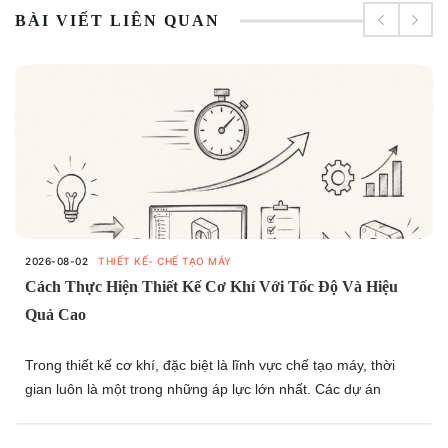
BÀI VIẾT LIÊN QUAN
2026-08-02
THIẾT KẾ- CHẾ TẠO MÁY
Cách Thực Hiện Thiết Kế Cơ Khí Với Tốc Độ Và Hiệu
Quả Cao
Trong thiết kế cơ khí, đặc biệt là lĩnh vực chế tạo máy, thời
gian luôn là một trong những áp lực lớn nhất. Các dự án
thường có tiến độ ngắn, đòi hỏi kỹ sư phải vừa thiết kế nhanh,
vừa xử lý kịp thời các vấn đề phát sinh mà vẫn đảm bảo chất