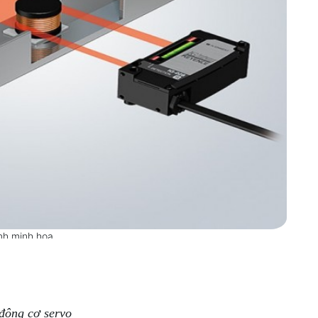
nh minh họa
động cơ servo