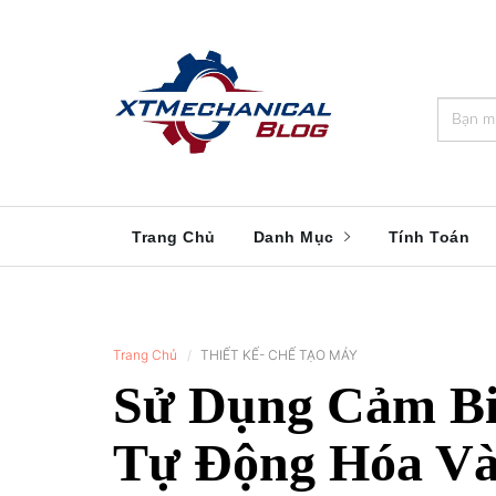
🎁️
🍂
💝
🌟
⛄
🎄
🌸
🔔
Trang Chủ
Danh Mục
Tính Toán
Trang Chủ
THIẾT KẾ- CHẾ TẠO MÁY
Sử Dụng Cảm Bi
Tự Động Hóa Và