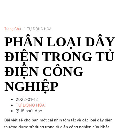
Trang Chủ
TỰ ĐỘNG HÓA
PHÂN LOẠI DÂY
ĐIỆN TRONG TỦ
ĐIỆN CÔNG
NGHIỆP
2022-01-12
TỰ ĐỘNG HÓA
15 phút đọc
Bài viết sẽ cho bạn một cái nhìn tóm tắt về các loại dây điện
thường được sử dụng trong tủ điện công nghiệp của Nhật.