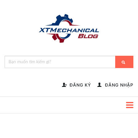
🎁️
🍂
💝
🌟
⛄
🎄
🌸
🔔
-->
ĐĂNG KÝ
ĐĂNG NHẬP