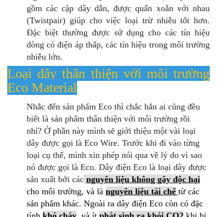
gồm các cặp dây dẫn, được quấn xoắn với nhau
(Twistpair) giúp cho việc loại trừ nhiễu tốt hơn.
Đặc biệt thường được sử dụng cho các tín hiệu
dòng có điện áp thấp, các tín hiệu trong môi trường
nhiễu lớn.
Loại dây thân thiện với môi trường
Eco Material
Nhắc đến sản phẩm Eco thì chắc hẳn ai cũng đều
biết là sản phẩm thân thiện với môi trường rồi
nhỉ?
Ở phần này mình sẽ giới thiệu một vài loại
dây được gọi là Eco Wire.
Trước khi đi vào từng
loại cụ thể, mình xin phép nói qua về lý do vì sao
nó được gọi là Eco.
Dây điện Eco là loại dây được
sản xuất bởi các
nguyên liệu không gây độc hại
cho môi trường, và là
nguyên liệu tái chế
từ các
sản phẩm khác.
Ngoài ra dây điện Eco còn có đặc
tính
khó cháy
, và ít
phát sinh ra khói CO2
khi bị