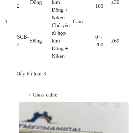
Đồng
kim
±30
2
100
Đồng +
Niken
S
Cam
Chủ yếu
từ hợp
SCB-
0～
Đồng
kim
±60
2
200
Đồng +
Niken
Dây bù loại K
+ Glass cable