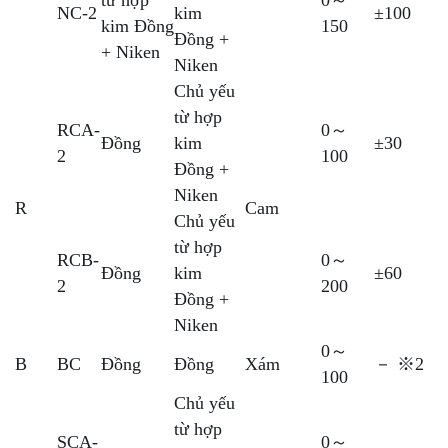
NC-2
kim
±100
kim Đồng
150
Đồng +
+ Niken
Niken
Chủ yếu
từ hợp
RCA-
0～
Đồng
kim
±30
2
100
Đồng +
Niken
R
Cam
Chủ yếu
từ hợp
RCB-
0～
Đồng
kim
±60
2
200
Đồng +
Niken
0～
B
BC
Đồng
Đồng
Xám
－ ※2
100
Chủ yếu
từ hợp
SCA-
0～