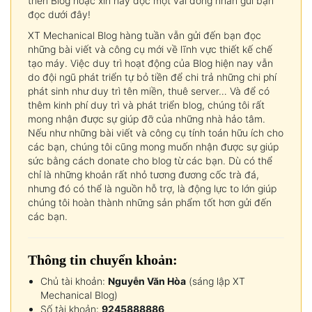
triển Blog hoặc xin hãy đọc một vài dòng nhắn gửi bạn
đọc dưới đây!
XT Mechanical Blog hàng tuần vẫn gửi đến bạn đọc
những bài viết và công cụ mới về lĩnh vực thiết kế chế
tạo máy. Việc duy trì hoạt động của Blog hiện nay vẫn
do đội ngũ phát triển tự bỏ tiền để chi trả những chi phí
phát sinh như duy trì tên miền, thuê server… Và để có
thêm kinh phí duy trì và phát triển blog, chúng tôi rất
mong nhận được sự giúp đỡ của những nhà hảo tâm.
Nếu như những bài viết và công cụ tính toán hữu ích cho
các bạn, chúng tôi cũng mong muốn nhận được sự giúp
sức bằng cách donate cho blog từ các bạn. Dù có thể
chỉ là những khoản rất nhỏ tương đương cốc trà đá,
nhưng đó có thể là nguồn hỗ trợ, là động lực to lớn giúp
chúng tôi hoàn thành những sản phẩm tốt hơn gửi đến
các bạn.
Thông tin chuyển khoản:
Chủ tài khoản:
Nguyễn Văn Hòa
(sáng lập XT
Mechanical Blog)
Số tài khoản:
9245888886