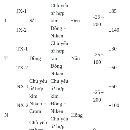
Chủ yếu
JX-1
±85
từ hợp
-25～
J
Sắt
kim
Đen
200
Đồng +
JX-2
±140
Niken
Chủ yếu
TX-1
±30
từ hợp
-25～
T
Đồng
kim
Nâu
100
Đồng +
TX-2
±60
Niken
Chủ yếu
Chủ yếu
NX-1
±60
từ hợp
từ hợp
-25～
kim
kim
200
Niken +
Đồng +
NX-2
±100
Crom
Niken
N
Hồng
Chủ yếu
Chủ yếu
từ hợp
từ hợp
0～