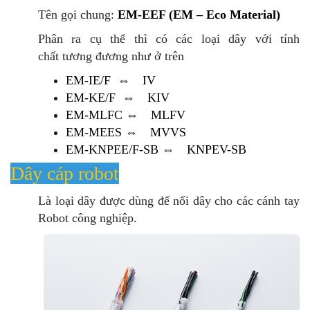
Tên gọi chung:
EM-EEF (EM – Eco Material)
Phân ra cụ thể thì có các loại dây với tính
chất tương đương như ở trên
EM-IE/F ⇔ IV
EM-KE/F ⇔ KIV
EM-MLFC ⇔ MLFV
EM-MEES ⇔ MVVS
EM-KNPEE/F-SB ⇔ KNPEV-SB
Dây cáp robot
Là loại dây được dùng để nối dây cho các cánh tay
Robot công nghiệp.