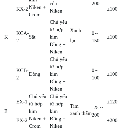
của
200
Niken +
KX-2
±100
Niken
Crom
Chủ yếu
từ hợp
Xanh
KCA-
0～
K
Sắt
kim
±100
lục
2
150
Đồng +
Niken
Chủ yếu
từ hợp
KCB-
0～
Đồng
kim
±100
2
100
Đồng +
Niken
Chủ yếu
Chủ yếu
EX-1
±120
từ hợp
từ hợp
Tím
-25～
E
kim
kim
xanh thẩm
200
Niken +
Đồng +
EX-2
±200
Crom
Niken