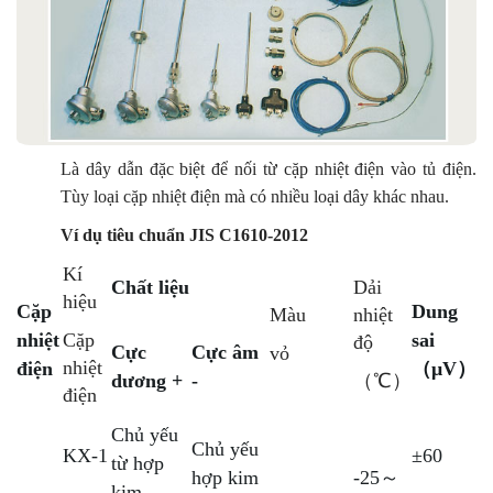
Là dây dẫn đặc biệt để nối từ cặp nhiệt điện vào tủ điện.
Tùy loại cặp nhiệt điện mà có nhiều loại dây khác nhau.
Ví dụ tiêu chuẩn JIS C1610-2012
Kí
Chất liệu
Dải
hiệu
Cặp
Dung
Màu
nhiệt
nhiệt
Cặp
sai
độ
Cực
Cực âm
vỏ
nhiệt
điện
（μV）
dương +
-
（℃）
điện
Chủ yếu
Chủ yếu
KX-1
±60
từ hợp
hợp kim
-25～
kim