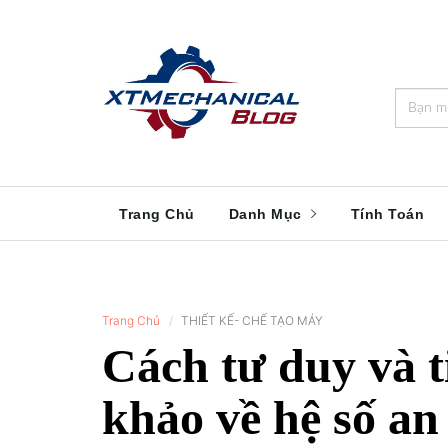
🎁️
🍂
💝
🌟
⛄
🎄
🌸
🔔
Trang Chủ
Danh Mục
Tính Toán
Trang Chủ
THIẾT KẾ- CHẾ TẠO MÁY
Cách tư duy và 
khảo về hệ số an