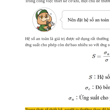
Trong công việc thiết kế cơ khí, một chủ đề thườn
Hệ số an toàn là giá trị được sử dụng rất thường 
ứng suất cho phép còn dư bao nhiêu so với ứng su
Trong thực tế thiết kế, người ta thường thay độ