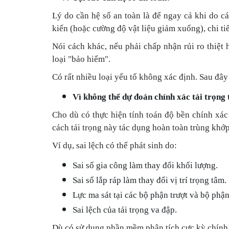
Lý do cần hệ số an toàn là để ngay cả khi do c
kiến (hoặc cường độ vật liệu giảm xuống), chi ti
Nói cách khác, nếu phải chấp nhận rủi ro thiệt h
loại "bảo hiểm".
Có rất nhiều loại yếu tố không xác định. Sau đây 
Vì không thể dự đoán chính xác tải trọng 
Cho dù có thực hiện tính toán độ bền chính xác 
cách tải trọng này tác dụng hoàn toàn trùng khớp 
Ví dụ, sai lệch có thể phát sinh do:
Sai số gia công làm thay đổi khối lượng.
Sai số lắp ráp làm thay đổi vị trí trọng tâm.
Lực ma sát tại các bộ phận trượt và bộ phậ
Sai lệch của tải trọng va đập.
Dù có sử dụng phần mềm phân tích cực kỳ chính 