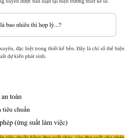
g xuyên được bàn luận tại hiện trường thiết kế là:
xuyên, đặc biệt trong thiết kế bền. Đây là chỉ số thể hiện
ất dự kiến phát sinh.
 bền tiêu chuẩn bằng ứng suất chảy, còn ứng suất cho phép