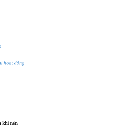
n
hi hoạt động
h khí nén