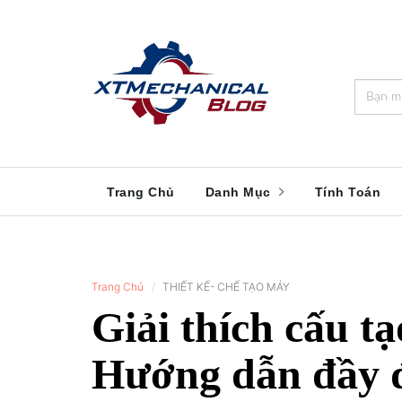
🎁️
🍂
💝
🌟
⛄
🎄
🌸
🔔
Trang Chủ
Danh Mục
Tính Toán
Trang Chủ
THIẾT KẾ- CHẾ TẠO MÁY
Giải thích cấu tạ
Hướng dẫn đầy đ