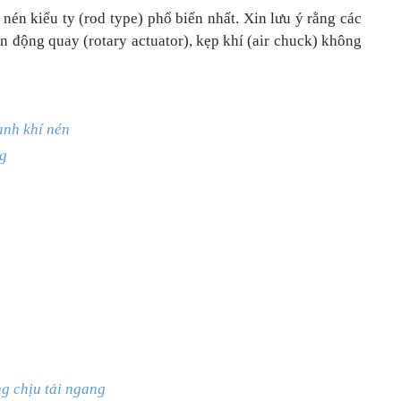
í nén kiểu ty (rod type) phổ biến nhất. Xin lưu ý rằng các
yền động quay (rotary actuator), kẹp khí (air chuck) không
anh khí nén
ng
g chịu tải ngang