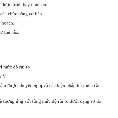
o được trình bày như sau:
 các chức năng cơ bản.
ế hoạch.
hư thế nào.
i mức độ rủi ro
n V.
âm được khuyến nghị và các biện pháp tối thiểu cần
 vệ tương ứng với từng mức độ rủi ro dưới dạng sơ đồ