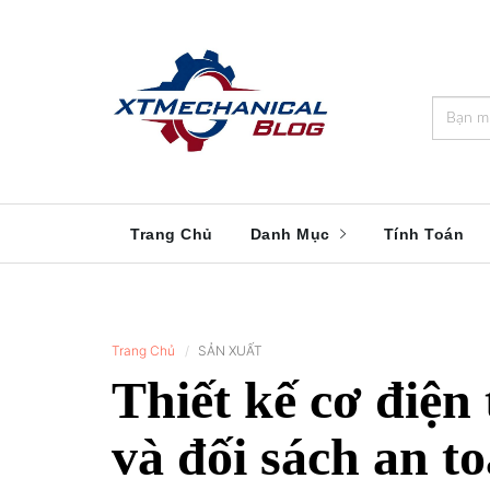
🎁️
🍂
💝
🌟
⛄
🎄
🌸
🔔
Trang Chủ
Danh Mục
Tính Toán
Trang Chủ
SẢN XUẤT
Thiết kế cơ điện 
và đối sách an t