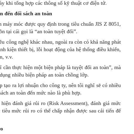
ày khi tổng hợp các thông số kỹ thuật cơ điện tử.
n đến đối sách an toàn
n máy móc được quy định trong tiêu chuẩn JIS Z 8051,
ồn tại cái gọi là “an toàn tuyệt đối”.
iều công nghệ khác nhau, ngoài ra còn có khả năng phát
h kiện thiết bị, lỗi hoạt động của hệ thống điều khiển,
, v.v.
ỉ cần thực hiện một biện pháp là tuyệt đối an toàn”, mà
 dụng nhiều biện pháp an toàn chồng lớp.
 tạo ra lợi nhuận cho công ty, nên tôi nghĩ sẽ có nhiều
sách an toàn đến mức nào là phù hợp.
c hiện đánh giá rủi ro (Risk Assessment), đánh giá mức
 tiêu mức rủi ro có thể chấp nhận được sau cải tiến để
ro