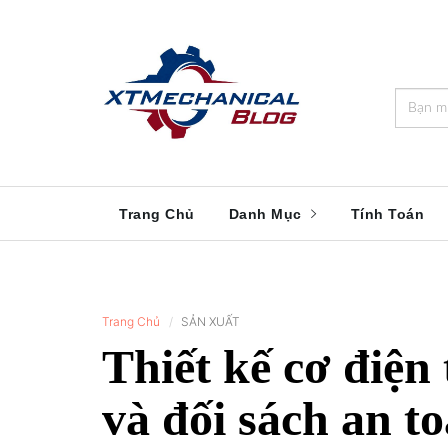
🎁️
🍂
💝
🌟
⛄
🎄
🌸
🔔
Trang Chủ
Danh Mục
Tính Toán
Trang Chủ
SẢN XUẤT
Thiết kế cơ điện 
và đối sách an t