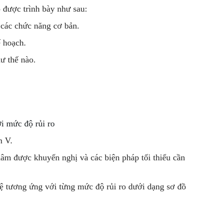
o được trình bày như sau:
 các chức năng cơ bản.
ế hoạch.
hư thế nào.
i mức độ rủi ro
n V.
âm được khuyến nghị và các biện pháp tối thiểu cần
 vệ tương ứng với từng mức độ rủi ro dưới dạng sơ đồ