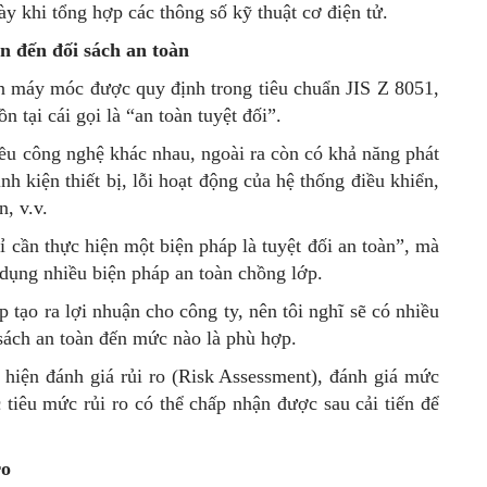
ày khi tổng hợp các thông số kỹ thuật cơ điện tử.
n đến đối sách an toàn
n máy móc được quy định trong tiêu chuẩn JIS Z 8051,
ồn tại cái gọi là “an toàn tuyệt đối”.
iều công nghệ khác nhau, ngoài ra còn có khả năng phát
h kiện thiết bị, lỗi hoạt động của hệ thống điều khiển,
, v.v.
ỉ cần thực hiện một biện pháp là tuyệt đối an toàn”, mà
 dụng nhiều biện pháp an toàn chồng lớp.
 tạo ra lợi nhuận cho công ty, nên tôi nghĩ sẽ có nhiều
sách an toàn đến mức nào là phù hợp.
c hiện đánh giá rủi ro (Risk Assessment), đánh giá mức
 tiêu mức rủi ro có thể chấp nhận được sau cải tiến để
ro