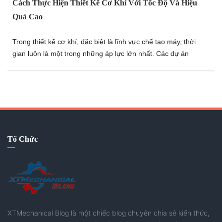
Cách Thực Hiện Thiết Kế Cơ Khí Với Tốc Độ Và Hiệu
Quả Cao
Trong thiết kế cơ khí, đặc biệt là lĩnh vực chế tạo máy, thời
gian luôn là một trong những áp lực lớn nhất. Các dự án
thường có tiến độ ngắn, đòi hỏi kỹ sư phải vừa thiết kế nhanh,
vừa xử lý kịp thời các vấn đề phát sinh mà vẫn đảm bảo chất
lượng. Bài viết này sẽ chia sẻ một góc nhìn về những tư duy
và phương pháp giúp nâng cao tốc độ làm việc, tối ưu hiệu
quả thiết kế và ứng phó tốt hơn với các dự án có thời gian
gấp. Hãy thử tham khảo nhé.
Tổ Chức
XTMechanical Blog là một chiếc blog chuyên chia sẻ kiến thức,