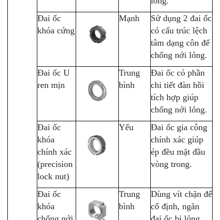
lỏng.
Đai ốc
Mạnh
Sử dụng 2 đai ốc
khóa cứng
có cấu trúc lệch
tâm dạng côn để
chống nới lỏng.
Đai ốc U
Trung
Đai ốc có phần
ren mịn
bình
chi tiết đàn hồi
tích hợp giúp
chống nới lỏng.
Đai ốc
Yếu
Đai ốc gia công
khóa
chính xác giúp
chính xác
ép đều mặt đầu
(precision
vòng trong.
lock nut)
Đai ốc
Trung
Dùng vít chặn để
khóa
bình
cố định, ngăn
chống nới
đai ốc bị lỏng.