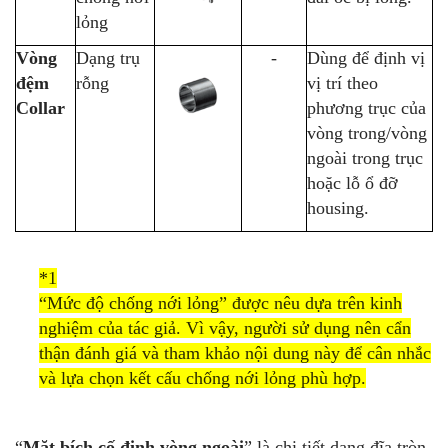
lỏng
Vòng
Dạng trụ
-
Dùng để định vị
đệm
rỗng
vị trí theo
Collar
phương trục của
vòng trong/vòng
ngoài trong trục
hoặc lỗ ổ đỡ
housing.
*1
“Mức độ chống nới lỏng” được nêu dựa trên kinh
nghiệm của tác giả. Vì vậy, người sử dụng nên cẩn
thận đánh giá và tham khảo nội dung này để cân nhắc
và lựa chọn kết cấu chống nới lỏng phù hợp.
“
Mặt bích cố định vòng ngoài
” là chi tiết dạng đĩa tròn,