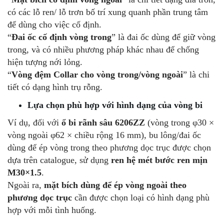
có các lỗ ren/ lỗ trơn bố trí xung quanh phần trung tâm
để dùng cho việc cố định.
“
Đai ốc cố định vòng trong
” là đai ốc dùng để giữ vòng
trong, và có nhiều phương pháp khác nhau để chống
hiện tượng nới lỏng.
“
Vòng đệm
Collar cho vòng trong/vòng ngoài
” là chi
tiết có dạng hình trụ rỗng.
Lựa chọn phù hợp với hình dạng của vòng bi
Ví dụ, đối với
ổ bi rãnh sâu 6206ZZ
(vòng trong φ30 ×
vòng ngoài φ62 × chiều rộng 16 mm), bu lông/đai ốc
dùng để ép vòng trong theo phương dọc trục được chọn
dựa trên catalogue, sử dụng
ren hệ mét bước ren mịn
M30×1.5
.
Ngoài ra,
mặt bích dùng để ép vòng ngoài theo
phương dọc trục
cần được chọn loại có hình dạng phù
hợp với mỗi tình huống.