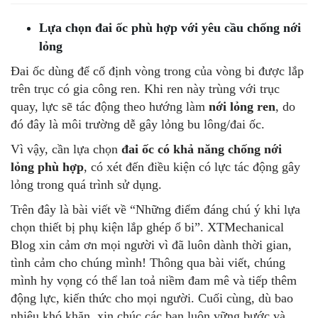
Lựa chọn đai ốc phù hợp với yêu cầu chống nới
lỏng
Đai ốc dùng để cố định vòng trong của vòng bi được lắp
trên trục có gia công ren. Khi ren này trùng với trục
quay, lực sẽ tác động theo hướng làm
nới lỏng ren
, do
đó đây là môi trường dễ gây lỏng bu lông/đai ốc.
Vì vậy, cần lựa chọn
đai ốc có khả năng chống nới
lỏng phù hợp
, có xét đến điều kiện có lực tác động gây
lỏng trong quá trình sử dụng.
Trên đây là bài viết về “Những điểm đáng chú ý khi lựa
chọn thiết bị phụ kiện lắp ghép ổ bi”. XTMechanical
Blog xin cảm ơn mọi người vì đã luôn dành thời gian,
tình cảm cho chúng mình! Thông qua bài viết, chúng
mình hy vọng có thể lan toả niềm đam mê và tiếp thêm
động lực, kiến thức cho mọi người. Cuối cùng, dù bao
nhiêu khó khăn, xin chúc các bạn luôn vững bước và