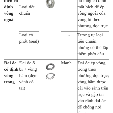
bích cố
bu lông cố định
định
Loại tiêu
mặt bích để ép
vòng
chuẩn
vòng ngoài của
ngoài
vòng bi theo
phương dọc trục.
Loại có
-
Tương tự loại
phớt (seal)
tiêu chuẩn,
nhưng có thể lắp
thêm phớt dầu.
Đai ốc
Đai ốc ổ
Mạnh
Đai ốc ép vòng
cố định
bi + vòng
trong theo
vòng
hãm (đệm
phương dọc trục;
trong
vênh có
vòng hãm được
tai)
cài vào rãnh trên
trục và gập tai
vào rãnh đai ốc
để chống nới