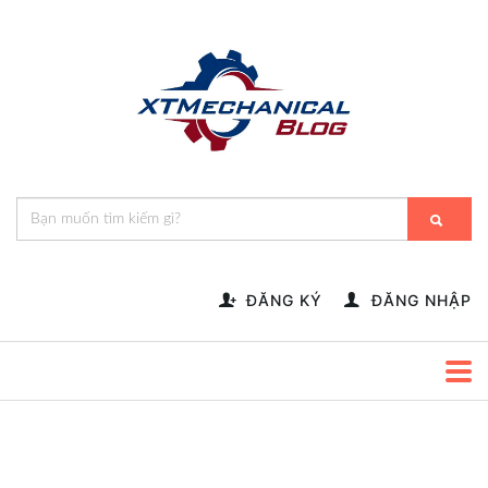
🎁️
🍂
💝
🌟
⛄
🎄
🌸
🔔
-->
ĐĂNG KÝ
ĐĂNG NHẬP