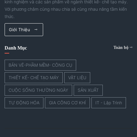
kinh nghiệm và các sản phẩm về ngành thiết kế- chế tạo máy.
Với phương châm cùng nhau chia sẻ cùng nhau nâng tầm kiến
thức.
Giới Thiệu
Danh Mục
Toàn bộ
BẢN VẼ-PHẦM MỀM- CÔNG CỤ
THIẾT KẾ- CHẾ TẠO MÁY
VẬT LIỆU
CUỘC SỐNG THƯỜNG NGÀY
SẢN XUẤT
TỰ ĐỘNG HÓA
GIA CÔNG CƠ KHÍ
IT - Lập Trình