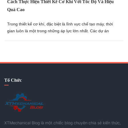
Cách Thực Hiện Thiết Kế Cơ Khí Với Tốc Độ Và Hiệu
Quả Cao
Trong thiết kế cơ khí, đặc biệt là lĩnh vực chế tạo máy, thời
gian luôn là một trong những áp lực lớn nhất. Các dự án
thường có tiến độ ngắn, đòi hỏi kỹ sư phải vừa thiết kế nhanh,
vừa xử lý kịp thời các vấn đề phát sinh mà vẫn đảm bảo chất
lượng. Bài viết này sẽ chia sẻ một góc nhìn về những tư duy
và phương pháp giúp nâng cao tốc độ làm việc, tối ưu hiệu
quả thiết kế và ứng phó tốt hơn với các dự án có thời gian
gấp. Hãy thử tham khảo nhé.
Tổ Chức
XTMechanical Blog là một chiếc blog chuyên chia sẻ kiến thức,