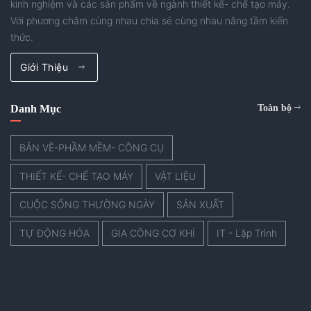
kinh nghiệm và các sản phẩm về ngành thiết kế- chế tạo máy.
Với phương châm cùng nhau chia sẻ cùng nhau nâng tầm kiến
thức.
Giới Thiệu
Danh Mục
Toàn bộ
BẢN VẼ-PHẦM MỀM- CÔNG CỤ
THIẾT KẾ- CHẾ TẠO MÁY
VẬT LIỆU
CUỘC SỐNG THƯỜNG NGÀY
SẢN XUẤT
TỰ ĐỘNG HÓA
GIA CÔNG CƠ KHÍ
IT - Lập Trình