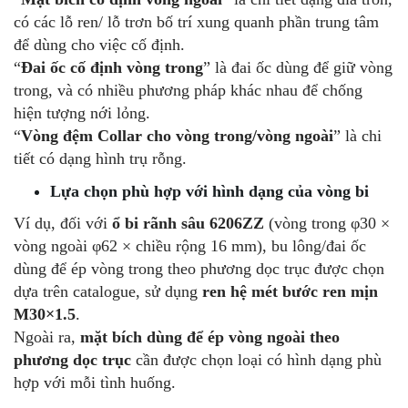
có các lỗ ren/ lỗ trơn bố trí xung quanh phần trung tâm
để dùng cho việc cố định.
“
Đai ốc cố định vòng trong
” là đai ốc dùng để giữ vòng
trong, và có nhiều phương pháp khác nhau để chống
hiện tượng nới lỏng.
“
Vòng đệm
Collar cho vòng trong/vòng ngoài
” là chi
tiết có dạng hình trụ rỗng.
Lựa chọn phù hợp với hình dạng của vòng bi
Ví dụ, đối với
ổ bi rãnh sâu 6206ZZ
(vòng trong φ30 ×
vòng ngoài φ62 × chiều rộng 16 mm), bu lông/đai ốc
dùng để ép vòng trong theo phương dọc trục được chọn
dựa trên catalogue, sử dụng
ren hệ mét bước ren mịn
M30×1.5
.
Ngoài ra,
mặt bích dùng để ép vòng ngoài theo
phương dọc trục
cần được chọn loại có hình dạng phù
hợp với mỗi tình huống.