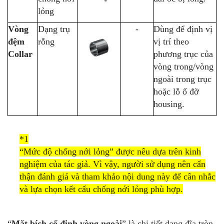
lỏng
Vòng
Dạng trụ
-
Dùng để định vị
đệm
rỗng
vị trí theo
Collar
phương trục của
vòng trong/vòng
ngoài trong trục
hoặc lỗ ổ đỡ
housing.
*1
“Mức độ chống nới lỏng” được nêu dựa trên kinh
nghiệm của tác giả. Vì vậy, người sử dụng nên cẩn
thận đánh giá và tham khảo nội dung này để cân nhắc
và lựa chọn kết cấu chống nới lỏng phù hợp.
“
Mặt bích cố định vòng ngoài
” là chi tiết dạng đĩa tròn,