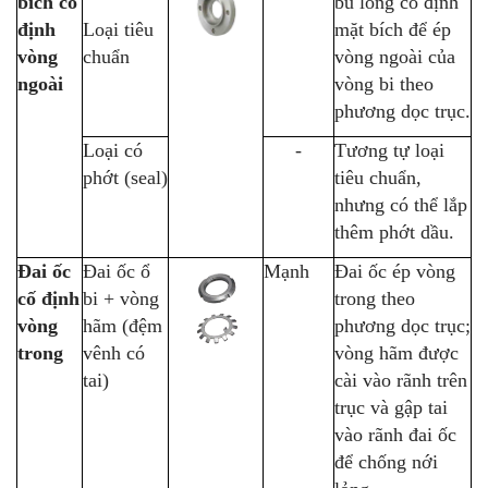
bích cố
bu lông cố định
định
Loại tiêu
mặt bích để ép
vòng
chuẩn
vòng ngoài của
ngoài
vòng bi theo
phương dọc trục.
Loại có
-
Tương tự loại
phớt (seal)
tiêu chuẩn,
nhưng có thể lắp
thêm phớt dầu.
Đai ốc
Đai ốc ổ
Mạnh
Đai ốc ép vòng
cố định
bi + vòng
trong theo
vòng
hãm (đệm
phương dọc trục;
trong
vênh có
vòng hãm được
tai)
cài vào rãnh trên
trục và gập tai
vào rãnh đai ốc
để chống nới