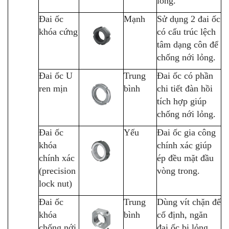
lỏng.
Đai ốc
Mạnh
Sử dụng 2 đai ốc
khóa cứng
có cấu trúc lệch
tâm dạng côn để
chống nới lỏng.
Đai ốc U
Trung
Đai ốc có phần
ren mịn
bình
chi tiết đàn hồi
tích hợp giúp
chống nới lỏng.
Đai ốc
Yếu
Đai ốc gia công
khóa
chính xác giúp
chính xác
ép đều mặt đầu
(precision
vòng trong.
lock nut)
Đai ốc
Trung
Dùng vít chặn để
khóa
bình
cố định, ngăn
chống nới
đai ốc bị lỏng.