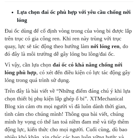
Lựa chọn đai ốc phù hợp với yêu cầu chống nới
lỏng
Đai ốc dùng để cố định vòng trong của vòng bi được lắp
trên trục có gia công ren. Khi ren này trùng với trục
quay, lực sẽ tác động theo hướng làm
nới lỏng ren
, do
đó đây là môi trường dễ gây lỏng bu lông/đai ốc.
Vì vậy, cần lựa chọn
đai ốc có khả năng chống nới
lỏng phù hợp
, có xét đến điều kiện có lực tác động gây
lỏng trong quá trình sử dụng.
Trên đây là bài viết về “Những điểm đáng chú ý khi lựa
chọn thiết bị phụ kiện lắp ghép ổ bi”. XTMechanical
Blog xin cảm ơn mọi người vì đã luôn dành thời gian,
tình cảm cho chúng mình! Thông qua bài viết, chúng
mình hy vọng có thể lan toả niềm đam mê và tiếp thêm
động lực, kiến thức cho mọi người. Cuối cùng, dù bao
nhiêu khó khăn, xin chúc các bạn luôn vững bước và