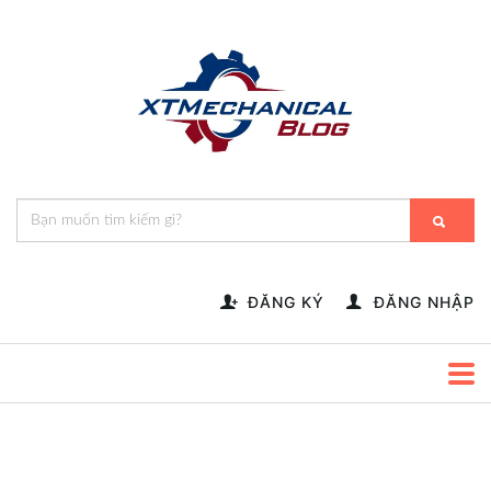
🎁️
🍂
💝
🌟
⛄
🎄
🌸
🔔
-->
ĐĂNG KÝ
ĐĂNG NHẬP