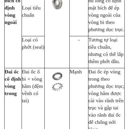
bích cố
bu lông cố định
định
Loại tiêu
mặt bích để ép
vòng
chuẩn
vòng ngoài của
ngoài
vòng bi theo
phương dọc trục.
Loại có
-
Tương tự loại
phớt (seal)
tiêu chuẩn,
nhưng có thể lắp
thêm phớt dầu.
Đai ốc
Đai ốc ổ
Mạnh
Đai ốc ép vòng
cố định
bi + vòng
trong theo
vòng
hãm (đệm
phương dọc trục;
trong
vênh có
vòng hãm được
tai)
cài vào rãnh trên
trục và gập tai
vào rãnh đai ốc
để chống nới