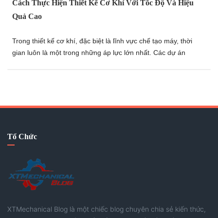
Cách Thực Hiện Thiết Kế Cơ Khí Với Tốc Độ Và Hiệu
Quả Cao
Trong thiết kế cơ khí, đặc biệt là lĩnh vực chế tạo máy, thời
gian luôn là một trong những áp lực lớn nhất. Các dự án
thường có tiến độ ngắn, đòi hỏi kỹ sư phải vừa thiết kế nhanh,
vừa xử lý kịp thời các vấn đề phát sinh mà vẫn đảm bảo chất
lượng. Bài viết này sẽ chia sẻ một góc nhìn về những tư duy
và phương pháp giúp nâng cao tốc độ làm việc, tối ưu hiệu
quả thiết kế và ứng phó tốt hơn với các dự án có thời gian
gấp. Hãy thử tham khảo nhé.
Tổ Chức
XTMechanical Blog là một chiếc blog chuyên chia sẻ kiến thức,