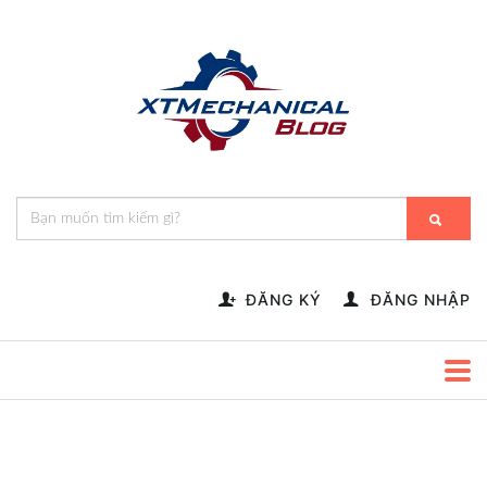
🎁️
🍂
💝
🌟
⛄
🎄
🌸
🔔
-->
ĐĂNG KÝ
ĐĂNG NHẬP