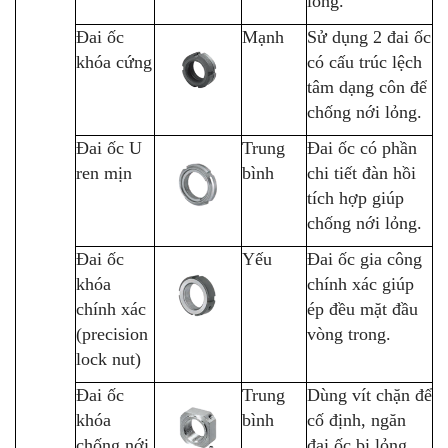
lỏng.
Đai ốc
Mạnh
Sử dụng 2 đai ốc
khóa cứng
có cấu trúc lệch
tâm dạng côn để
chống nới lỏng.
Đai ốc U
Trung
Đai ốc có phần
ren mịn
bình
chi tiết đàn hồi
tích hợp giúp
chống nới lỏng.
Đai ốc
Yếu
Đai ốc gia công
khóa
chính xác giúp
chính xác
ép đều mặt đầu
(precision
vòng trong.
lock nut)
Đai ốc
Trung
Dùng vít chặn để
khóa
bình
cố định, ngăn
chống nới
đai ốc bị lỏng.