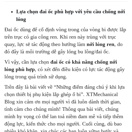
Lựa chọn đai ốc phù hợp với yêu cầu chống nới
lỏng
Đai ốc dùng để cố định vòng trong của vòng bi được lắp
trên trục có gia công ren. Khi ren này trùng với trục
quay, lực sẽ tác động theo hướng làm
nới lỏng ren
, do
đó đây là môi trường dễ gây lỏng bu lông/đai ốc.
Vì vậy, cần lựa chọn
đai ốc có khả năng chống nới
lỏng phù hợp
, có xét đến điều kiện có lực tác động gây
lỏng trong quá trình sử dụng.
Trên đây là bài viết về “Những điểm đáng chú ý khi lựa
chọn thiết bị phụ kiện lắp ghép ổ bi”. XTMechanical
Blog xin cảm ơn mọi người vì đã luôn dành thời gian,
tình cảm cho chúng mình! Thông qua bài viết, chúng
mình hy vọng có thể lan toả niềm đam mê và tiếp thêm
động lực, kiến thức cho mọi người. Cuối cùng, dù bao
nhiêu khó khăn, xin chúc các bạn luôn vững bước và