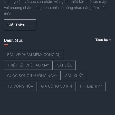
kinh nghiệm và các sản phẩm về ngành thiết kế- chế tạo máy.
Với phương châm cùng nhau chia sẻ cùng nhau nâng tầm kiến
thức.
Giới Thiệu
Danh Mục
Toàn bộ
BẢN VẼ-PHẦM MỀM- CÔNG CỤ
THIẾT KẾ- CHẾ TẠO MÁY
VẬT LIỆU
CUỘC SỐNG THƯỜNG NGÀY
SẢN XUẤT
TỰ ĐỘNG HÓA
GIA CÔNG CƠ KHÍ
IT - Lập Trình