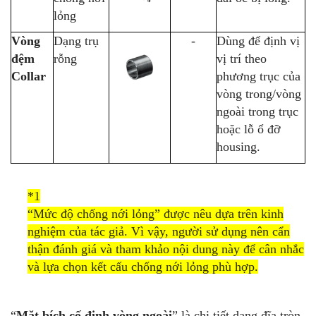
lỏng
Vòng
Dạng trụ
-
Dùng để định vị
đệm
rỗng
vị trí theo
Collar
phương trục của
vòng trong/vòng
ngoài trong trục
hoặc lỗ ổ đỡ
housing.
*1
“Mức độ chống nới lỏng” được nêu dựa trên kinh
nghiệm của tác giả. Vì vậy, người sử dụng nên cẩn
thận đánh giá và tham khảo nội dung này để cân nhắc
và lựa chọn kết cấu chống nới lỏng phù hợp.
“
Mặt bích cố định vòng ngoài
” là chi tiết dạng đĩa tròn,