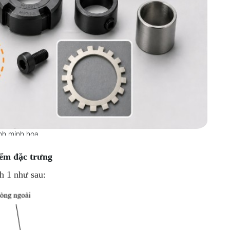
nh minh họa
ểm đặc trưng
nh 1 như sau: