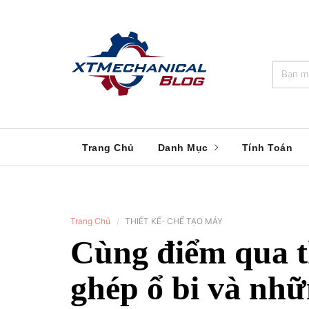
🎁️
🍂
💝
🌟
⛄
🎄
🌸
🔔
Trang Chủ
Danh Mục
Tính Toán
Trang Chủ
THIẾT KẾ- CHẾ TẠO MÁY
Cùng điểm qua th
ghép ổ bi và nh