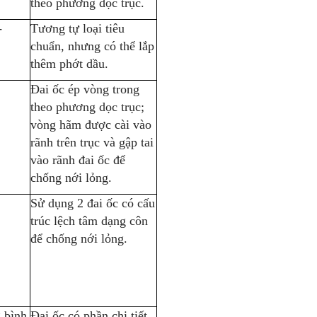
theo phương dọc trục.
-
Tương tự loại tiêu
chuẩn, nhưng có thể lắp
thêm phớt dầu.
Đai ốc ép vòng trong
theo phương dọc trục;
vòng hãm được cài vào
rãnh trên trục và gập tai
vào rãnh đai ốc để
chống nới lỏng.
Sử dụng 2 đai ốc có cấu
trúc lệch tâm dạng côn
để chống nới lỏng.
 bình
Đai ốc có phần chi tiết