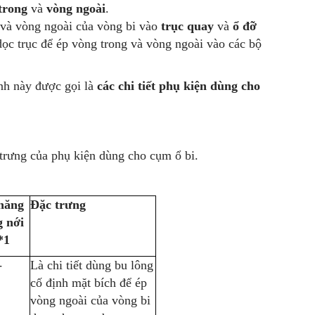
trong
và
vòng ngoài
.
 và vòng ngoài của vòng bi vào
trục quay
và
ổ đỡ
dọc trục để ép vòng trong và vòng ngoài vào các bộ
ịnh này được gọi là
các chi tiết phụ kiện dùng cho
trưng của phụ kiện dùng cho cụm ổ bi.
năng
Đặc trưng
g nới
*1
-
Là chi tiết dùng bu lông
cố định mặt bích để ép
vòng ngoài của vòng bi