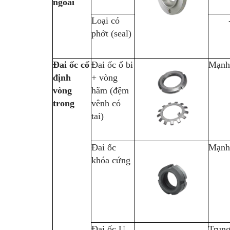
ngoài
Loại có
phớt (seal)
Đai ốc cố
Đai ốc ổ bi
Mạnh
định
+ vòng
vòng
hãm (đệm
trong
vênh có
tai)
Đai ốc
Mạnh
khóa cứng
Đai ốc U
Trung