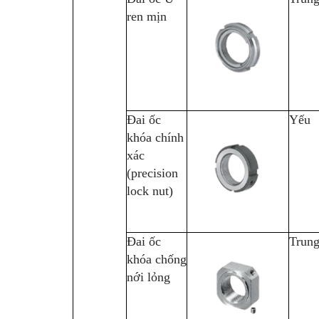
ren mịn
Đai ốc
Yếu
khóa chính
xác
(precision
lock nut)
Đai ốc
Trung
khóa chống
nới lỏng