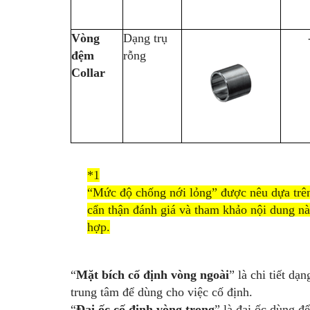
Vòng
Dạng trụ
đệm
rỗng
Collar
*1
“Mức độ chống nới lỏng” được nêu dựa trên
cẩn thận đánh giá và tham khảo nội dung nà
hợp.
“
Mặt bích cố định vòng ngoài
” là chi tiết dạ
trung tâm để dùng cho việc cố định.
“
Đai ốc cố định vòng trong
” là đai ốc dùng đ