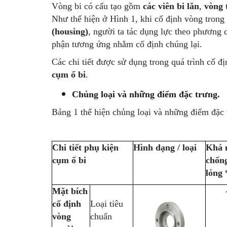
Vòng bi có cấu tạo gồm
các viên bi lăn
,
vòng 
Như thể hiện ở Hình 1, khi cố định vòng trong
(housing)
, người ta tác dụng lực theo phương 
phận tương ứng nhằm cố định chúng lại.
Các chi tiết được sử dụng trong quá trình cố đ
cụm ổ bi
.
Chủng loại và những điểm đặc trưng.
Bảng 1 thể hiện chủng loại và những điểm đặc 
Chi tiết phụ kiện
Hình dạng / loại
Khả 
cụm ổ bi
chốn
lỏng 
Mặt bích
cố định
Loại tiêu
vòng
chuẩn