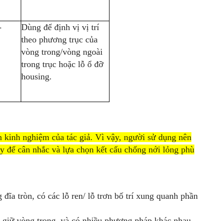
-
Dùng để định vị vị trí
theo phương trục của
vòng trong/vòng ngoài
trong trục hoặc lỗ ổ đỡ
housing.
 kinh nghiệm của tác giả. Vì vậy, người sử dụng nên
y để cân nhắc và lựa chọn kết cấu chống nới lỏng phù
ng đĩa tròn, có các lỗ ren/ lỗ trơn bố trí xung quanh phần
ể giữ vòng trong, và có nhiều phương pháp khác nhau