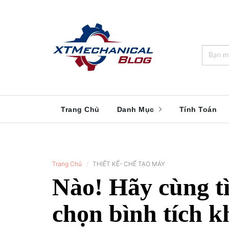
🎁️
🍂
💝
🌟
⛄
🎄
🌸
🔔
Trang Chủ
Danh Mục
Tính Toán
Trang Chủ
THIẾT KẾ- CHẾ TẠO MÁY
Nào! Hãy cùng tì
chọn bình tích 