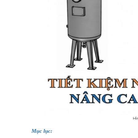
Hì
Mục lục: