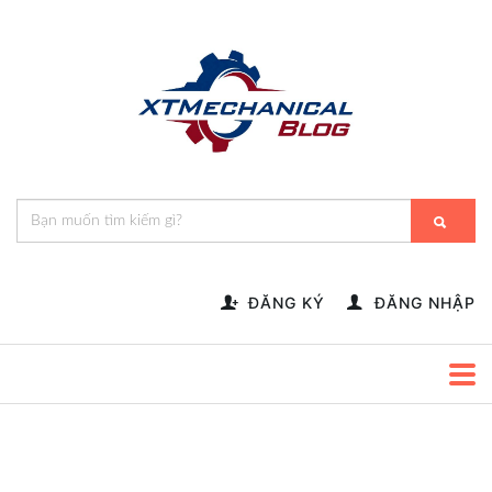
🎁️
🍂
💝
🌟
⛄
🎄
🌸
🔔
-->
ĐĂNG KÝ
ĐĂNG NHẬP