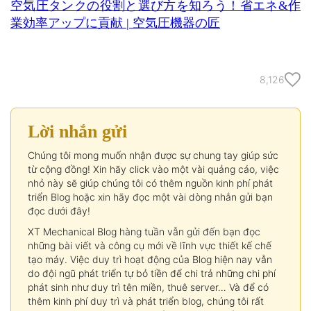
空気圧タンクの役割と選び方を知ろう！省エネ&作
業効率アップに貢献 | 空気圧機器の匠
8,126
Lời nhắn gửi
Chúng tôi mong muốn nhận được sự chung tay giúp sức
từ cộng đồng! Xin hãy click vào một vài quảng cáo, việc
nhỏ này sẽ giúp chúng tôi có thêm nguồn kinh phí phát
triển Blog hoặc xin hãy đọc một vài dòng nhắn gửi bạn
đọc dưới đây!
XT Mechanical Blog hàng tuần vẫn gửi đến bạn đọc
những bài viết và công cụ mới về lĩnh vực thiết kế chế
tạo máy. Việc duy trì hoạt động của Blog hiện nay vẫn
do đội ngũ phát triển tự bỏ tiền để chi trả những chi phí
phát sinh như duy trì tên miền, thuê server… Và để có
thêm kinh phí duy trì và phát triển blog, chúng tôi rất