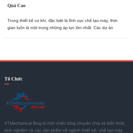
Quả Cao
Trong thiết kế cơ khí, đặc biệt là lĩnh vực chế tạo máy, thời
gian luôn là một trong những áp lực lớn nhất. Các dự án
thường có tiến độ ngắn, đòi hỏi kỹ sư phải vừa thiết kế nhanh,
vừa xử lý kịp thời các vấn đề phát sinh mà vẫn đảm bảo chất
lượng. Bài viết này sẽ chia sẻ một góc nhìn về những tư duy
và phương pháp giúp nâng cao tốc độ làm việc, tối ưu hiệu
quả thiết kế và ứng phó tốt hơn với các dự án có thời gian
gấp. Hãy thử tham khảo nhé.
Tổ Chức
XTMechanical Blog là một chiếc blog chuyên chia sẻ kiến thức,
kinh nghiệm và các sản phẩm về ngành thiết kế- chế tạo máy.