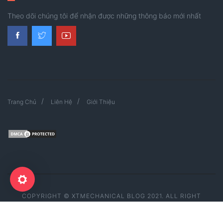
Theo dõi chúng tôi để nhận được những thông báo mới nhất
Trang Chủ
Liên Hệ
Giới Thiệu
COPYRIGHT © XTMECHANICAL BLOG 2021. ALL RIGHT
RESERVED.
MADE WITH
BY
XTMECHANICAL BLOG TEAM