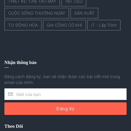
THIẾT KẾ- CHẾ TẠO MÁY
VẬT LIỆU
CUỘC SỐNG THƯỜNG NGÀY
SẢN XUẤT
TỰ ĐỘNG HÓA
GIA CÔNG CƠ KHÍ
IT - Lập Trình
Nhận thông báo
Bằng cách đăng ký, bạn sẽ nhận được các bài viết mới trong
email của mình.
Đăng Ký
Theo Dõi