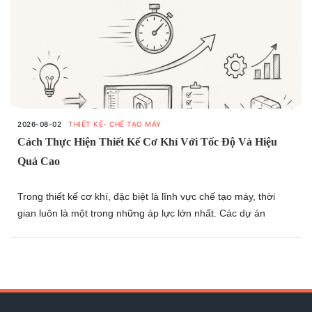
2026-08-02
THIẾT KẾ- CHẾ TẠO MÁY
Cách Thực Hiện Thiết Kế Cơ Khí Với Tốc Độ Và Hiệu
Quả Cao
Trong thiết kế cơ khí, đặc biệt là lĩnh vực chế tạo máy, thời
gian luôn là một trong những áp lực lớn nhất. Các dự án
thường có tiến độ ngắn, đòi hỏi kỹ sư phải vừa thiết kế nhanh,
vừa xử lý kịp thời các vấn đề phát sinh mà vẫn đảm bảo chất
lượng. Bài viết này sẽ chia sẻ một góc nhìn về những tư duy
và phương pháp giúp nâng cao tốc độ làm việc, tối ưu hiệu
quả thiết kế và ứng phó tốt hơn với các dự án có thời gian