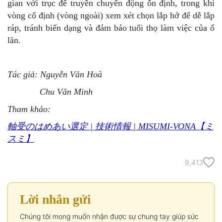
gian với trục để truyền chuyển động ổn định, trong khi
vòng cố định (vòng ngoài) xem xét chọn lắp hở để dễ lắp
ráp, tránh biến dạng và đảm bảo tuổi thọ làm việc của ổ
lăn.
Tác giả: Nguyễn Văn Hoà
Chu Văn Minh
Tham khảo:
軸受のはめあい選定 | 技術情報 | MISUMI-VONA【ミ
スミ】
9,413
Lời nhắn gửi
Chúng tôi mong muốn nhận được sự chung tay giúp sức