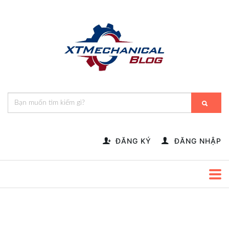
🎁️
🍂
💝
🌟
⛄
🎄
🌸
🔔
-->
ĐĂNG KÝ
ĐĂNG NHẬP