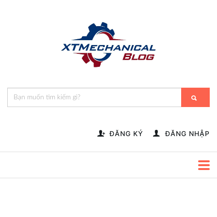
🎁️
🍂
💝
🌟
⛄
🎄
🌸
🔔
-->
ĐĂNG KÝ
ĐĂNG NHẬP