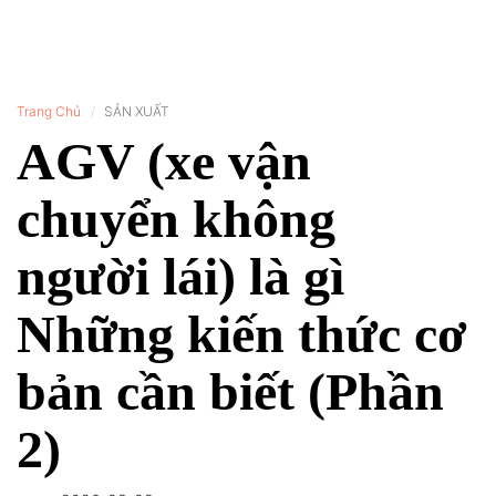
Trang Chủ
SẢN XUẤT
AGV (xe vận
chuyển không
người lái) là gì
Những kiến thức cơ
bản cần biết (Phần
2)