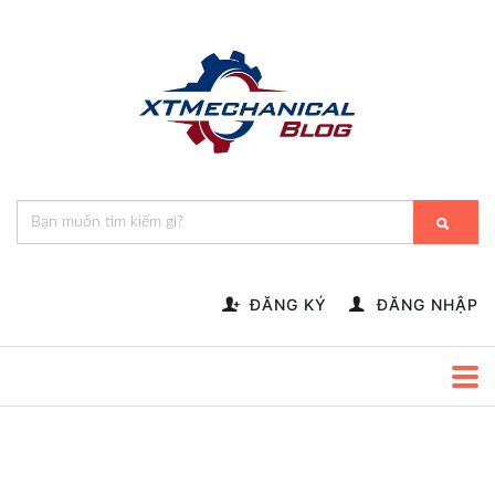
🎁️
🍂
💝
🌟
⛄
🎄
🌸
🔔
-->
ĐĂNG KÝ
ĐĂNG NHẬP