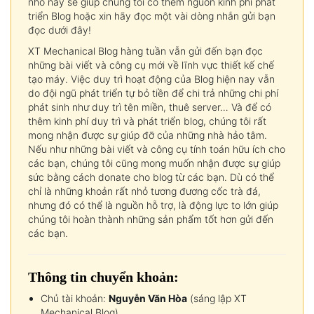
nhỏ này sẽ giúp chúng tôi có thêm nguồn kinh phí phát
triển Blog hoặc xin hãy đọc một vài dòng nhắn gửi bạn
đọc dưới đây!
XT Mechanical Blog hàng tuần vẫn gửi đến bạn đọc
những bài viết và công cụ mới về lĩnh vực thiết kế chế
tạo máy. Việc duy trì hoạt động của Blog hiện nay vẫn
do đội ngũ phát triển tự bỏ tiền để chi trả những chi phí
phát sinh như duy trì tên miền, thuê server… Và để có
thêm kinh phí duy trì và phát triển blog, chúng tôi rất
mong nhận được sự giúp đỡ của những nhà hảo tâm.
Nếu như những bài viết và công cụ tính toán hữu ích cho
các bạn, chúng tôi cũng mong muốn nhận được sự giúp
sức bằng cách donate cho blog từ các bạn. Dù có thể
chỉ là những khoản rất nhỏ tương đương cốc trà đá,
nhưng đó có thể là nguồn hỗ trợ, là động lực to lớn giúp
chúng tôi hoàn thành những sản phẩm tốt hơn gửi đến
các bạn.
Thông tin chuyển khoản:
Chủ tài khoản:
Nguyễn Văn Hòa
(sáng lập XT
Mechanical Blog)