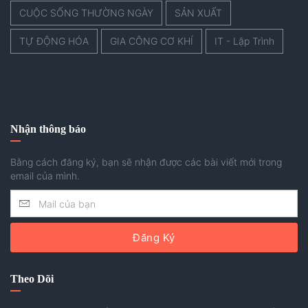
CUỘC SỐNG THƯỜNG NGÀY
SẢN XUẤT
TỰ ĐỘNG HÓA
GIA CÔNG CƠ KHÍ
IT - Lập Trình
Nhận thông báo
Bằng cách đăng ký, bạn sẽ nhận được các bài viết mới trong
email của mình.
Đăng Ký
Theo Dõi