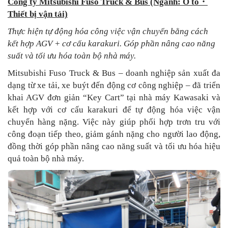
Công ty Mitsubishi Fuso Truck & Bus (Ngành: Ô tô
・
Thiết bị vận tải)
Thực hiện tự động hóa công việc vận chuyển bằng cách
kết hợp AGV + cơ cấu karakuri. Góp phần nâng cao năng
suất và tối ưu hóa toàn bộ nhà máy.
Mitsubishi Fuso Truck & Bus – doanh nghiệp sản xuất đa
dạng từ xe tải, xe buýt đến động cơ công nghiệp – đã triển
khai AGV đơn giản “Key Cart” tại nhà máy Kawasaki và
kết hợp với cơ cấu karakuri để tự động hóa việc vận
chuyển hàng nặng. Việc này giúp phối hợp trơn tru với
công đoạn tiếp theo, giảm gánh nặng cho người lao động,
đồng thời góp phần nâng cao năng suất và tối ưu hóa hiệu
quả toàn bộ nhà máy.