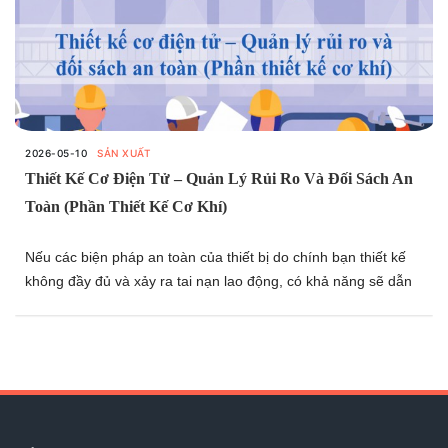
2026-05-10
SẢN XUẤT
Thiết Kế Cơ Điện Tử – Quản Lý Rủi Ro Và Đối Sách An
Toàn (Phần Thiết Kế Cơ Khí)
Nếu các biện pháp an toàn của thiết bị do chính bạn thiết kế
không đầy đủ và xảy ra tai nạn lao động, có khả năng sẽ dẫn
đến việc dừng sản xuất của nhà máy hoặc bị truy cứu trách
nhiệm do sơ suất trong công việc. Những tình huống như vậy
tuyệt đối phải được tránh, vì thế trong thiết kế cơ điện tử cũng
cần ưu tiên cao nhất nguyên tắc “an toàn là trên hết” và tiến
hành công việc thiết kế dựa trên nguyên tắc đó.