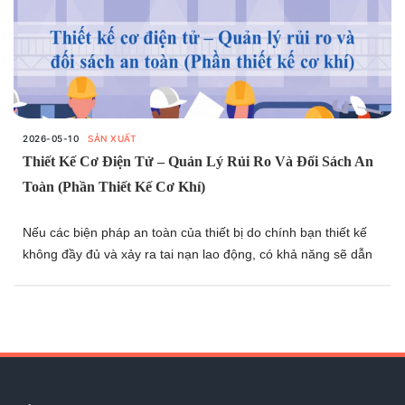
2026-05-10
SẢN XUẤT
Thiết Kế Cơ Điện Tử – Quản Lý Rủi Ro Và Đối Sách An
Toàn (Phần Thiết Kế Cơ Khí)
Nếu các biện pháp an toàn của thiết bị do chính bạn thiết kế
không đầy đủ và xảy ra tai nạn lao động, có khả năng sẽ dẫn
đến việc dừng sản xuất của nhà máy hoặc bị truy cứu trách
nhiệm do sơ suất trong công việc. Những tình huống như vậy
tuyệt đối phải được tránh, vì thế trong thiết kế cơ điện tử cũng
cần ưu tiên cao nhất nguyên tắc “an toàn là trên hết” và tiến
hành công việc thiết kế dựa trên nguyên tắc đó.