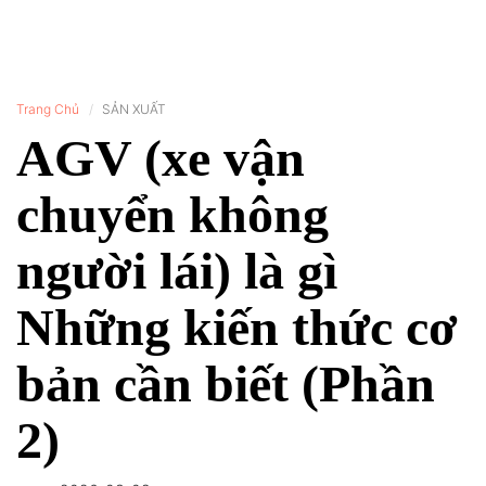
Trang Chủ
SẢN XUẤT
AGV (xe vận
chuyển không
người lái) là gì
Những kiến thức cơ
bản cần biết (Phần
2)