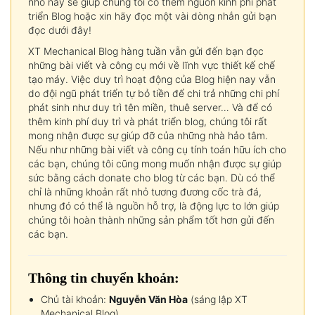
nhỏ này sẽ giúp chúng tôi có thêm nguồn kinh phí phát
triển Blog hoặc xin hãy đọc một vài dòng nhắn gửi bạn
đọc dưới đây!
XT Mechanical Blog hàng tuần vẫn gửi đến bạn đọc
những bài viết và công cụ mới về lĩnh vực thiết kế chế
tạo máy. Việc duy trì hoạt động của Blog hiện nay vẫn
do đội ngũ phát triển tự bỏ tiền để chi trả những chi phí
phát sinh như duy trì tên miền, thuê server… Và để có
thêm kinh phí duy trì và phát triển blog, chúng tôi rất
mong nhận được sự giúp đỡ của những nhà hảo tâm.
Nếu như những bài viết và công cụ tính toán hữu ích cho
các bạn, chúng tôi cũng mong muốn nhận được sự giúp
sức bằng cách donate cho blog từ các bạn. Dù có thể
chỉ là những khoản rất nhỏ tương đương cốc trà đá,
nhưng đó có thể là nguồn hỗ trợ, là động lực to lớn giúp
chúng tôi hoàn thành những sản phẩm tốt hơn gửi đến
các bạn.
Thông tin chuyển khoản:
Chủ tài khoản:
Nguyễn Văn Hòa
(sáng lập XT
Mechanical Blog)