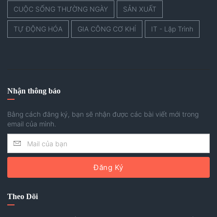
CUỘC SỐNG THƯỜNG NGÀY
SẢN XUẤT
TỰ ĐỘNG HÓA
GIA CÔNG CƠ KHÍ
IT - Lập Trình
Nhận thông báo
Bằng cách đăng ký, bạn sẽ nhận được các bài viết mới trong
email của mình.
Đăng Ký
Theo Dõi