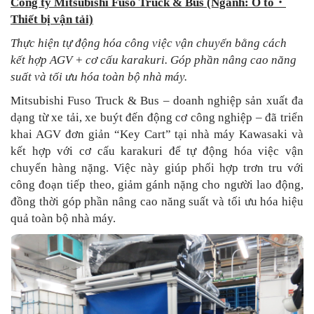
Công ty Mitsubishi Fuso Truck & Bus (Ngành: Ô tô
・
Thiết bị vận tải)
Thực hiện tự động hóa công việc vận chuyển bằng cách
kết hợp AGV + cơ cấu karakuri. Góp phần nâng cao năng
suất và tối ưu hóa toàn bộ nhà máy.
Mitsubishi Fuso Truck & Bus – doanh nghiệp sản xuất đa
dạng từ xe tải, xe buýt đến động cơ công nghiệp – đã triển
khai AGV đơn giản “Key Cart” tại nhà máy Kawasaki và
kết hợp với cơ cấu karakuri để tự động hóa việc vận
chuyển hàng nặng. Việc này giúp phối hợp trơn tru với
công đoạn tiếp theo, giảm gánh nặng cho người lao động,
đồng thời góp phần nâng cao năng suất và tối ưu hóa hiệu
quả toàn bộ nhà máy.