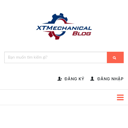
🎁️
🍂
💝
🌟
⛄
🎄
🌸
🔔
-->
ĐĂNG KÝ
ĐĂNG NHẬP