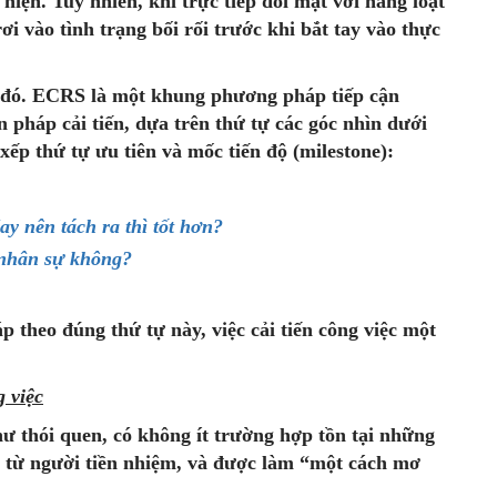
 hiện. Tuy nhiên, khi trực tiếp đối mặt với hàng loạt
i vào tình trạng bối rối trước khi bắt tay vào thực
h đó. ECRS là một khung phương pháp tiếp cận
n pháp cải tiến, dựa trên thứ tự các góc nhìn dưới
xếp thứ tự ưu tiên và mốc tiến độ (milestone):
y nên tách ra thì tốt hơn?
 nhân sự không?
p theo đúng thứ tự này, việc cải tiến công việc một
g việc
ư thói quen, có không ít trường hợp tồn tại những
ao từ người tiền nhiệm, và được làm “một cách mơ