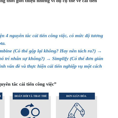
ng thời giới thiệu những ví dụ cụ thể về cải tiến
 4 nguyên tắc cải tiến công việc, có mức độ tương
ta.
ombine (Có thể gộp lại không? Hay nên tách ra?) →
bố trí nhân sự không?) → Simplify (Có thể đơn giản
nh vấn đề và thực hiện cải tiến nghiệp vụ một cách
ên tắc cải tiến công việc”