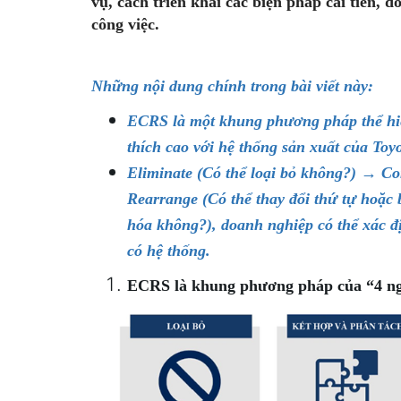
vụ, cách triển khai các biện pháp cải tiến, đồ
công việc.
Những nội dung chính trong bài viết này:
ECRS là một khung phương pháp thể hiện
thích cao với hệ thống sản xuất
của
Toyo
Eliminate (Có thể loại bỏ không?) → C
Rearrange (Có thể thay đổi thứ tự hoặc 
hóa không?), doanh nghiệp có thể xác đị
có hệ thống.
ECRS là khung phương pháp của “4 nguy