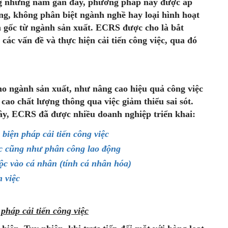
g những năm gần đây, phương pháp này được áp
ng, không phân biệt ngành nghề hay loại hình hoạt
gốc từ ngành sản xuất. ECRS được cho là bắt
các vấn đề và thực hiện cải tiến công việc, qua đó
ho ngành sản xuất, như nâng cao hiệu quả công việc
 cao chất lượng thông qua việc giảm thiểu sai sót.
đây, ECRS đã được nhiều doanh nghiệp triển khai:
biện pháp cải tiến công việc
iệc cũng như phân công lao động
ộc vào cá nhân (tính cá nhân hóa)
m việc
pháp cải tiến công việc