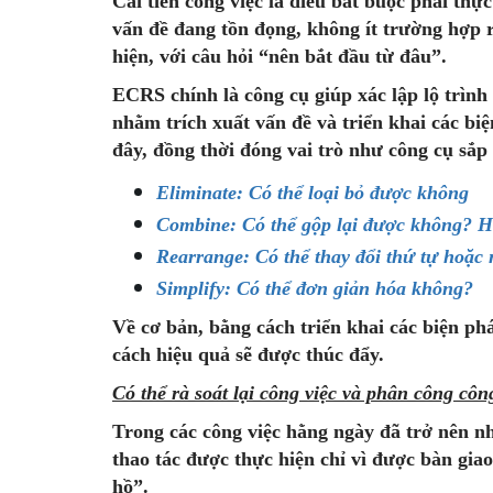
Cải tiến công việc là điều bắt buộc phải thực
vấn đề đang tồn đọng, không ít trường hợp rơ
hiện, với câu hỏi “nên bắt đầu từ đâu”.
ECRS chính là công cụ giúp xác lập lộ trìn
nhằm trích xuất vấn đề và triển khai các biệ
đây, đồng thời đóng vai trò như công cụ sắp 
Eliminate: Có thể loại bỏ được không
Combine: Có thể gộp lại được không? Ha
Rearrange: Có thể thay đổi thứ tự hoặc
Simplify: Có thể đơn giản hóa không?
Về cơ bản, bằng cách triển khai các biện phá
cách hiệu quả sẽ được thúc đẩy.
Có thể rà soát lại công việc và phân công côn
Trong các công việc hằng ngày đã trở nên
nh
thao tác được thực hiện chỉ vì được bàn gi
hồ”.