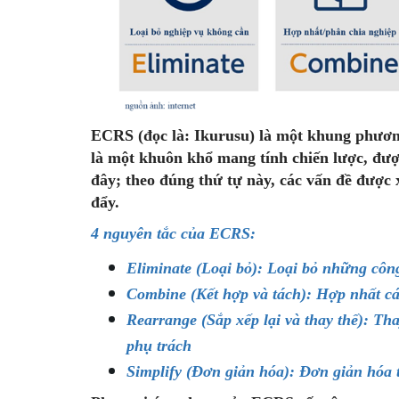
ECRS (đọc là: Ikurusu) là một khung phương
là một khuôn khổ mang tính chiến lược, đượ
đây; theo đúng thứ tự này, các vấn đề được 
đẩy.
4 nguyên tắc của ECRS
:
Eliminate (Loại bỏ): Loại bỏ những công
Combine (Kết hợp và tách): Hợp nhất các
Rearrange (Sắp xếp lại và thay thế): Tha
phụ trách
Simplify (Đơn giản hóa): Đơn giản hóa t