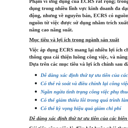
Phạm vi ứng dụng của ECRS rất rộng; tron
dụng trong nhiều lĩnh vực kinh doanh đa dạ
động, nhưng về nguyên bản, ECRS có nguồn 
nguồn từ việc được sử dụng nhằm trích xuất 
nâng cao năng suất.
Mục tiêu và lợi ích trong ngành sản xuất
Việc áp dụng ECRS mang lại nhiều lợi ích c
thông qua cải thiện luồng công việc, và nâng
Dựa trên các mục tiêu và lợi ích chính sau 
Dễ dàng xác định thứ tự ưu tiên của các 
Có thể rà soát và điều chỉnh lại công v
Ngăn ngừa tình trạng công việc phụ thu
Có thể giảm thiểu lỗi trong quá trình là
Có thể kỳ vọng hiệu quả giảm chi phí
Dễ dàng xác định thứ tự ưu tiên của các biện 