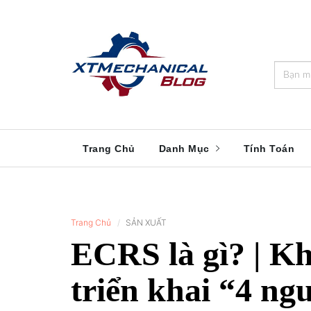
🎁️
🍂
💝
🌟
⛄
🎄
🌸
🔔
Trang Chủ
Danh Mục
Tính Toán
Trang Chủ
SẢN XUẤT
ECRS là gì? | 
triển khai “4 ngu