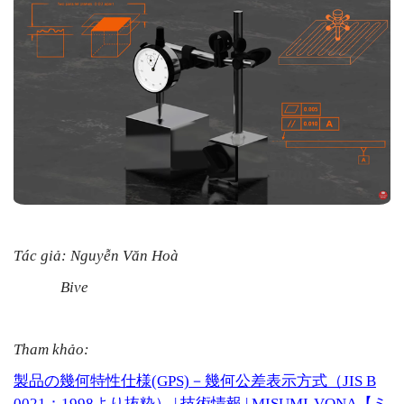
Tác giả: Nguyễn Văn Hoà
Bive
Tham khảo:
製品の幾何特性仕様
(GPS)
－幾何公差表示方式（
JIS B
0021
：
1998
より抜粋）
|
技術情報
| MISUMI-VONA
【ミ