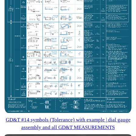
GD&T #14 symbols (Tolerance) with example | dial gauge
assembly and all GD&T MEASUREMENTS