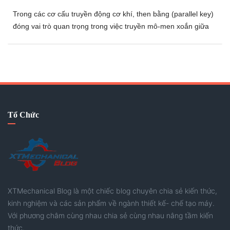
Trong các cơ cấu truyền động cơ khí, then bằng (parallel key)
đóng vai trò quan trọng trong việc truyền mô-men xoắn giữa
trục và chi tiết lắp ghép. Để đảm bảo tính lắp lẫn, độ bền và độ
tin cậy trong vận hành, các tiêu chuẩn như JIS được áp dụng
rộng rãi trong thiết kế và chế tạo.
Tổ Chức
XTMechanical Blog là một chiếc blog chuyên chia sẻ kiến thức,
kinh nghiệm và các sản phẩm về ngành thiết kế- chế tạo máy.
Với phương châm cùng nhau chia sẻ cùng nhau nâng tầm kiến
thức.