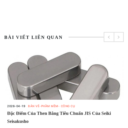
BÀI VIẾT LIÊN QUAN
2026-04-19
BẢN VẼ-PHẦM MỀM- CÔNG CỤ
Đặc Điểm Của Then Bằng Tiêu Chuẩn JIS Của Seiki
Seisakusho