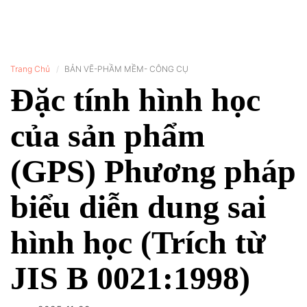
Trang Chủ
BẢN VẼ-PHẦM MỀM- CÔNG CỤ
Đặc tính hình học
của sản phẩm
(GPS) Phương pháp
biểu diễn dung sai
hình học (Trích từ
JIS B 0021:1998)