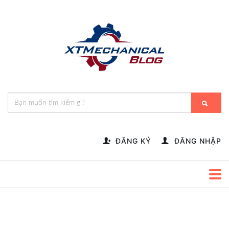
🎁️
🍂
💝
🌟
⛄
🎄
🌸
🔔
-->
ĐĂNG KÝ
ĐĂNG NHẬP