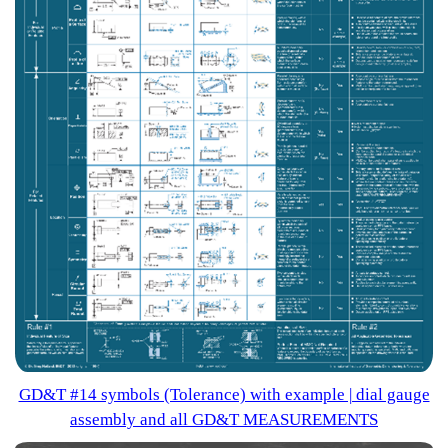
GD&T #14 symbols (Tolerance) with example | dial gauge
assembly and all GD&T MEASUREMENTS