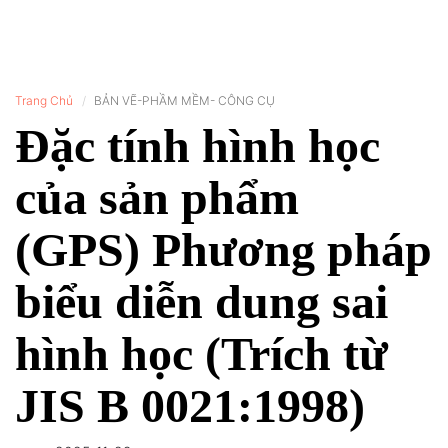
Trang Chủ
BẢN VẼ-PHẦM MỀM- CÔNG CỤ
Đặc tính hình học
của sản phẩm
(GPS) Phương pháp
biểu diễn dung sai
hình học (Trích từ
JIS B 0021:1998)