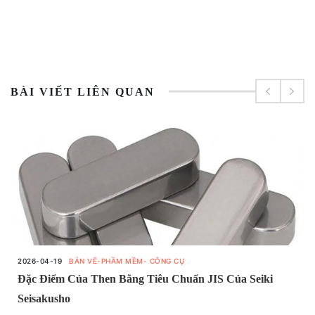
BÀI VIẾT LIÊN QUAN
2026-04-19
BẢN VẼ-PHẦM MỀM- CÔNG CỤ
Đặc Điểm Của Then Bằng Tiêu Chuẩn JIS Của Seiki
Seisakusho