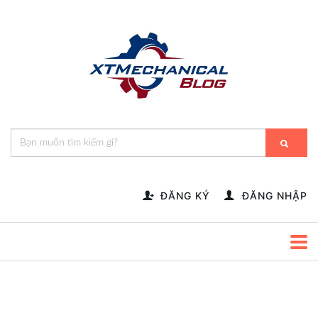
🎁️
🍂
💝
🌟
⛄
🎄
🌸
🔔
-->
ĐĂNG KÝ
ĐĂNG NHẬP