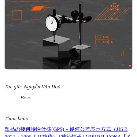
Tác giả: Nguyễn Văn Hoà
Bive
Tham khảo:
製品の幾何特性仕様
(GPS)
－幾何公差表示方式（
JIS B
0021
：
1998
より抜粋）
|
技術情報
| MISUMI-VONA
【ミ