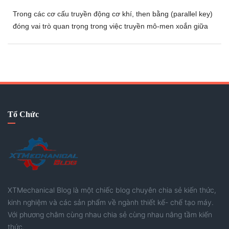
Trong các cơ cấu truyền động cơ khí, then bằng (parallel key)
đóng vai trò quan trọng trong việc truyền mô-men xoắn giữa
trục và chi tiết lắp ghép. Để đảm bảo tính lắp lẫn, độ bền và độ
tin cậy trong vận hành, các tiêu chuẩn như JIS được áp dụng
rộng rãi trong thiết kế và chế tạo.
Tổ Chức
XTMechanical Blog là một chiếc blog chuyên chia sẻ kiến thức,
kinh nghiệm và các sản phẩm về ngành thiết kế- chế tạo máy.
Với phương châm cùng nhau chia sẻ cùng nhau nâng tầm kiến
thức.