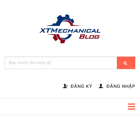
🎁️
🍂
💝
🌟
⛄
🎄
🌸
🔔
-->
ĐĂNG KÝ
ĐĂNG NHẬP