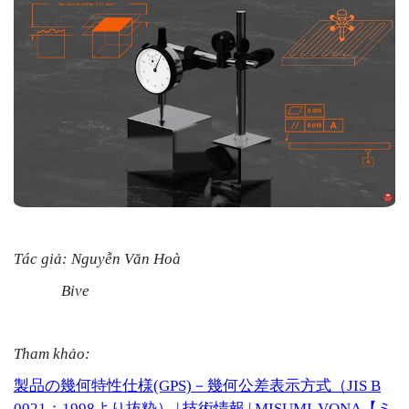
Tác giả: Nguyễn Văn Hoà
Bive
Tham khảo:
製品の幾何特性仕様
(GPS)
－幾何公差表示方式（
JIS B
0021
：
1998
より抜粋）
|
技術情報
| MISUMI-VONA
【ミ