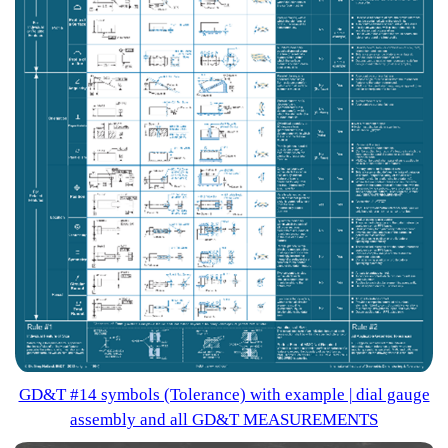
GD&T #14 symbols (Tolerance) with example | dial gauge
assembly and all GD&T MEASUREMENTS