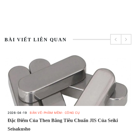
BÀI VIẾT LIÊN QUAN
2026-04-19
BẢN VẼ-PHẦM MỀM- CÔNG CỤ
Đặc Điểm Của Then Bằng Tiêu Chuẩn JIS Của Seiki
Seisakusho