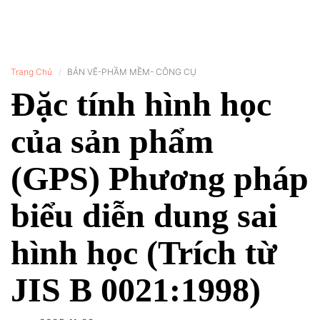
Trang Chủ
BẢN VẼ-PHẦM MỀM- CÔNG CỤ
Đặc tính hình học
của sản phẩm
(GPS) Phương pháp
biểu diễn dung sai
hình học (Trích từ
JIS B 0021:1998)