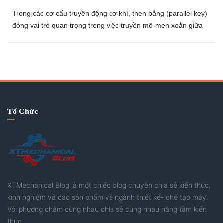
Trong các cơ cấu truyền động cơ khí, then bằng (parallel key)
đóng vai trò quan trọng trong việc truyền mô-men xoắn giữa
trục và chi tiết lắp ghép. Để đảm bảo tính lắp lẫn, độ bền và độ
tin cậy trong vận hành, các tiêu chuẩn như JIS được áp dụng
rộng rãi trong thiết kế và chế tạo.
Tổ Chức
XTMechanical Blog là một chiếc blog chuyên chia sẻ kiến thức,
kinh nghiệm và các sản phẩm về ngành thiết kế- chế tạo máy.
Với phương châm cùng nhau chia sẻ cùng nhau nâng tầm kiến
thức.