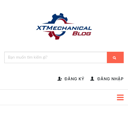
🎁️
🍂
💝
🌟
⛄
🎄
🌸
🔔
-->
ĐĂNG KÝ
ĐĂNG NHẬP