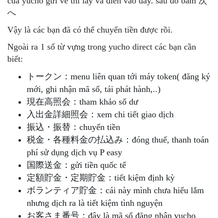
của yucho gửi về thì lấy và điền vào đây. sau đó bấm 次
へ
Vậy là các bạn đã có thể chuyển tiền được rồi.
Ngoài ra 1 số từ vựng trong yucho direct các bạn cần
biết:
トークン：menu liên quan tới máy token( đăng ký
mới, ghi nhận mã số, tái phát hành,..)
現在高照会：tham khảo số dư
入出金詳細照会：xem chi tiết giao dịch
振込・振替：chuyển tiền
税金・各種料金の払込み：đóng thuế, thanh toán
phí sử dụng dịch vụ P easy
国際送金：gửi tiền quốc tế
定額貯金・定期貯金：tiết kiệm định kỳ
ボランティア貯金：cái này mình chưa hiểu lắm
nhưng dịch ra là tiết kiệm tình nguyện
お客さま番号：đây là mã số đăng nhập yucho