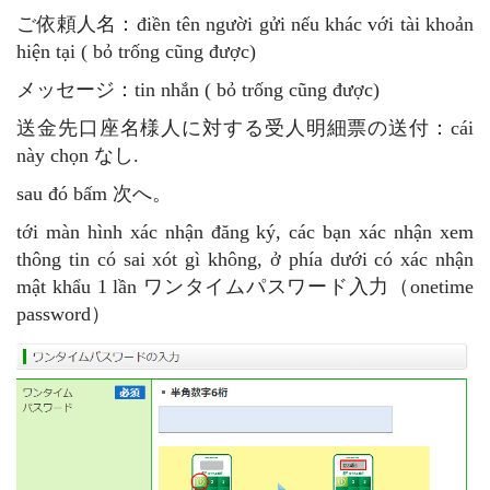
ご依頼人名：điền tên người gửi nếu khác với tài khoản
hiện tại ( bỏ trống cũng được)
メッセージ：tin nhắn ( bỏ trống cũng được)
送金先口座名様人に対する受人明細票の送付：cái
này chọn なし.
sau đó bấm 次へ。
tới màn hình xác nhận đăng ký, các bạn xác nhận xem
thông tin có sai xót gì không, ở phía dưới có xác nhận
mật khẩu 1 lần ワンタイムパスワード入力（onetime
password）