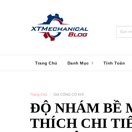
🎁️
🍂
💝
🌟
⛄
🎄
🌸
🔔
Trang Chủ
Danh Mục
Tính Toán
Trang Chủ
GIA CÔNG CƠ KHÍ
ĐỘ NHÁM BỀ M
THÍCH CHI TI