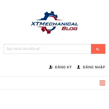
🎁️
🍂
💝
🌟
⛄
🎄
🌸
🔔
-->
ĐĂNG KÝ
ĐĂNG NHẬP