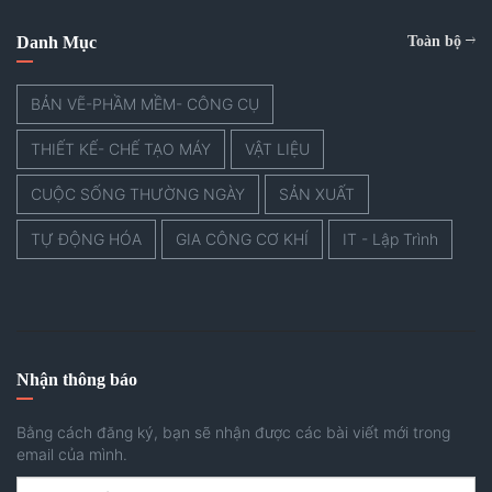
Danh Mục
Toàn bộ
BẢN VẼ-PHẦM MỀM- CÔNG CỤ
THIẾT KẾ- CHẾ TẠO MÁY
VẬT LIỆU
CUỘC SỐNG THƯỜNG NGÀY
SẢN XUẤT
TỰ ĐỘNG HÓA
GIA CÔNG CƠ KHÍ
IT - Lập Trình
Nhận thông báo
Bằng cách đăng ký, bạn sẽ nhận được các bài viết mới trong
email của mình.