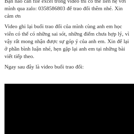
Bạn nào cần file excel trong video thì có thể liên hệ với
mình qua zalo: 0358586803 để trao đổi thêm nhé. Xin
cảm ơn
Video ghi lại buổi trao đổi của mình cùng anh em học
viên có thể có những sai sót, những điểm chưa hợp lý, vì
vậy rất mong nhận được sự góp ý của anh em. Xin để lại
ở phần bình luận nhé, hẹn gặp lại anh em tại những bài
viết tiếp theo.
Ngay sau đây là video buổi trao đổi: