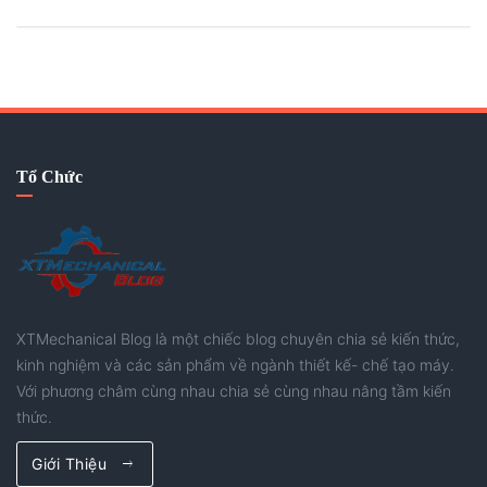
thường có tiến độ ngắn, đòi hỏi kỹ sư phải vừa thiết kế nhanh,
vừa xử lý kịp thời các vấn đề phát sinh mà vẫn đảm bảo chất
lượng. Bài viết này sẽ chia sẻ một góc nhìn về những tư duy
và phương pháp giúp nâng cao tốc độ làm việc, tối ưu hiệu
quả thiết kế và ứng phó tốt hơn với các dự án có thời gian
gấp. Hãy thử tham khảo nhé.
Tổ Chức
XTMechanical Blog là một chiếc blog chuyên chia sẻ kiến thức,
kinh nghiệm và các sản phẩm về ngành thiết kế- chế tạo máy.
Với phương châm cùng nhau chia sẻ cùng nhau nâng tầm kiến
thức.
Giới Thiệu