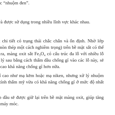
ợc “nhuộm đen”.
 được sử dụng trong nhiều lĩnh vực khác nhau.
 chi tiết có trạng thái chắc chắn và ổn định. Nhờ lớp
mòn thép một cách nghiêm trọng) trên bề mặt sắt có thể
a, màng oxit sắt Fe₃O₄ có cấu trúc đa lỗ với nhiều lỗ
 lý sau bằng cách thấm dầu chống gỉ vào các lỗ này, sẽ
cao khả năng chống gỉ hơn nữa.
gỉ cao như mạ kẽm hoặc mạ niken, nhưng xử lý nhuộm
 tính thẩm mỹ vừa có khả năng chống gỉ ở mức độ nhất
p dầu sẽ được giữ lại trên bề mặt màng oxit, giúp tăng
c máy móc.