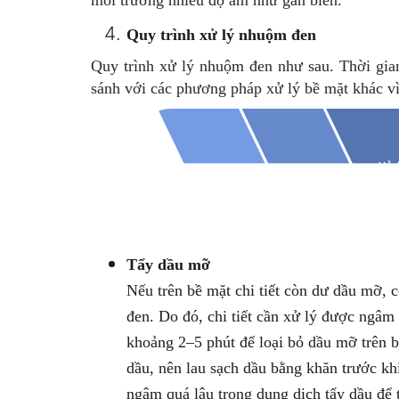
Cụ thể, xử lý nhuộm đen được sử dụng cho các 
tiết máy chính xác, khuôn mẫu, linh kiện ô tô,
có khả năng chống gỉ, phương pháp này không p
môi trường nhiều độ ẩm như gần biển.
Quy trình xử lý nhuộm đen
Quy trình xử lý nhuộm đen như sau. Thời gian
sánh với các phương pháp xử lý bề mặt khác vì