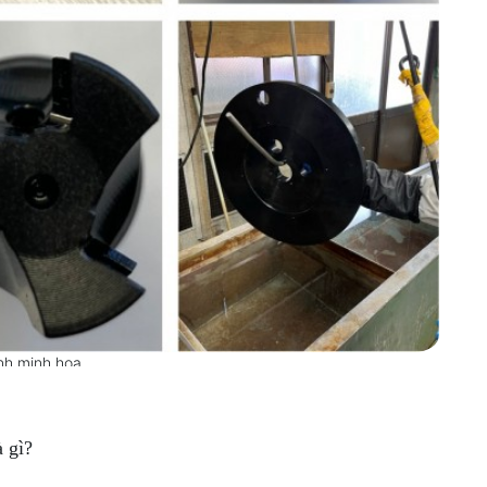
nh minh họa
 gì?