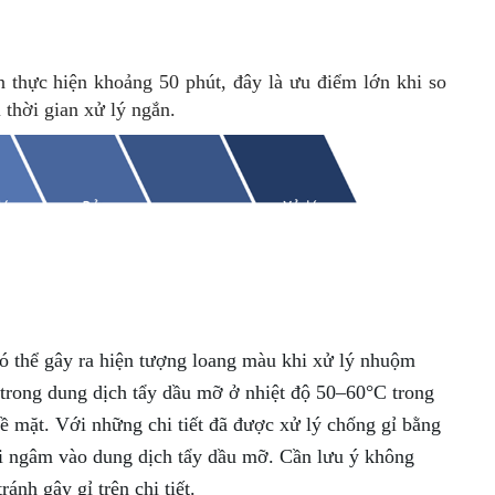
sản phẩm thép như vít, bu-lông, các loại dụng cụ, chi
 nội thất và các tác phẩm nghệ thuật. Tuy nhiên, mặc dù
hù hợp cho các chi tiết sử dụng ngoài trời hoặc trong
 thực hiện khoảng 50 phút, đây là ưu điểm lớn khi so
 thời gian xử lý ngắn.