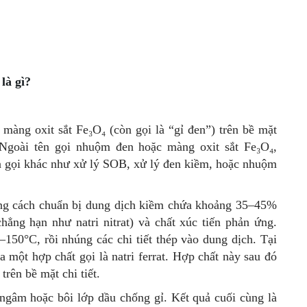
là gì?
àng oxit sắt Fe₃O₄ (còn gọi là “gỉ đen”) trên bề mặt
 Ngoài tên gọi nhuộm đen hoặc màng oxit sắt Fe₃O₄,
n gọi khác như xử lý SOB, xử lý đen kiềm, hoặc nhuộm
ằng cách chuẩn bị dung dịch kiềm chứa khoảng 35–45%
chẳng hạn như natri nitrat) và chất xúc tiến phản ứng.
150°C, rồi nhúng các chi tiết thép vào dung dịch. Tại
 ra một hợp chất gọi là natri ferrat. Hợp chất này sau đó
trên bề mặt chi tiết.
 ngâm hoặc bôi lớp dầu chống gỉ. Kết quả cuối cùng là