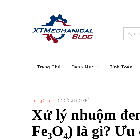
🎁️
🍂
💝
🌟
⛄
🎄
🌸
🔔
Trang Chủ
Danh Mục
Tính Toán
Trang Chủ
GIA CÔNG CƠ KHÍ
Xử lý nhuộm đen
Fe₃O₄) là gì? Ưu