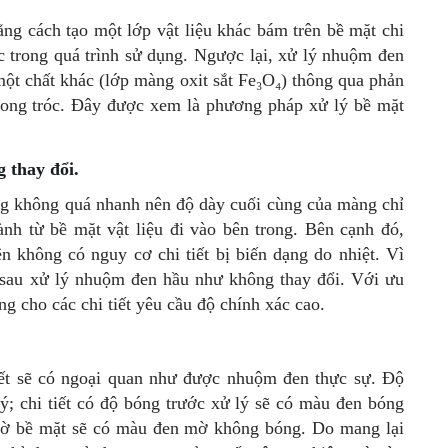
ng cách tạo một lớp vật liệu khác bám trên bề mặt chi
róc trong quá trình sử dụng. Ngược lại, xử lý nhuộm đen
một chất khác (lớp màng oxit sắt Fe₃O₄) thông qua phản
bong tróc. Đây được xem là phương pháp xử lý bề mặt
 thay đổi.
ng không quá nhanh nên độ dày cuối cùng của màng chỉ
h từ bề mặt vật liệu đi vào bên trong. Bên cạnh đó,
n không có nguy cơ chi tiết bị biến dạng do nhiệt. Vì
và sau xử lý nhuộm đen hầu như không thay đổi. Với ưu
 cho các chi tiết yêu cầu độ chính xác cao.
iết sẽ có ngoại quan như được nhuộm đen thực sự. Độ
ý; chi tiết có độ bóng trước xử lý sẽ có màu đen bóng
 mờ bề mặt sẽ có màu đen mờ không bóng. Do mang lại