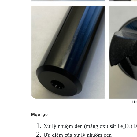
Hì
Mục lục
Xử lý nhuộm đen (màng oxit sắt Fe₃O₄) là
Ưu điểm của xử lý nhuộm đen