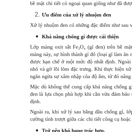
bề mặt chi tiết có ngoại quan giống như đã đư
Ưu điểm của xử lý nhuộm đen
Xử lý nhuộm đen có những đặc điểm như sau và
Khả năng chống gỉ được cải thiện
Lớp màng oxit sắt Fe₃O₄ (gỉ đen) trên bề mặt
màng này, sự hình thành gỉ đỏ (loại gỉ làm ăn 
được hạn chế ở một mức độ nhất định. Ngoài r
nhỏ và gờ lồi lõm đặc trưng. Khi thực hiện xử
ngăn ngừa sự xâm nhập của độ ẩm, từ đó nâng 
Mặc dù không thể cung cấp khả năng chống 
đen là lựa chọn phù hợp khi cần vừa đảm bảo
định.
Ngoài ra, khi xử lý sau bằng dầu chống gỉ, lớ
cường tính trượt giữa các chi tiết công cụ hoặ
Trở nên khó bong tróc hơn.