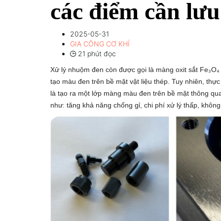
các điểm cần lưu
2025-05-31
GIA CÔNG CƠ KHÍ
21 phút đọc
Xử lý nhuộm đen còn được gọi là màng oxit sắt Fe₃O₄
tạo màu đen trên bề mặt vật liệu thép. Tuy nhiên, th
là tạo ra một lớp màng màu đen trên bề mặt thông qu
như: tăng khả năng chống gỉ, chi phí xử lý thấp, không 