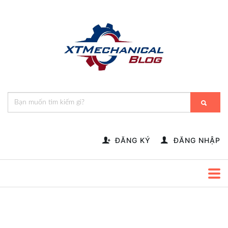
🎁️
🍂
💝
🌟
⛄
🎄
🌸
🔔
-->
ĐĂNG KÝ
ĐĂNG NHẬP