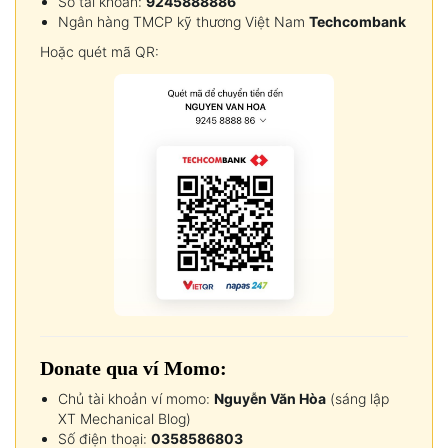
Số tài khoản:
9245888886
Ngân hàng TMCP kỹ thương Việt Nam
Techcombank
Hoặc quét mã QR:
Donate qua ví Momo:
Chủ tài khoản ví momo:
Nguyễn Văn Hòa
(sáng lập
XT Mechanical Blog)
Số điện thoại:
0358586803