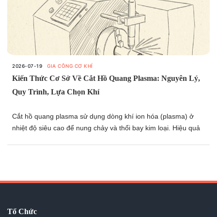
2026-07-19
GIA CÔNG CƠ KHÍ
Kiến Thức Cơ Sở Về Cắt Hồ Quang Plasma: Nguyên Lý,
Quy Trình, Lựa Chọn Khí
Cắt hồ quang plasma sử dụng dòng khí ion hóa (plasma) ở
nhiệt độ siêu cao để nung chảy và thổi bay kim loại. Hiệu quả
và chất lượng cắt phụ thuộc trực tiếp vào việc thiết lập hệ
thống chuẩn xác—đặc biệt là chọn đúng loại khí (Oxy, Nitơ, khí
nén...) và công nghệ mỏ cắt phù hợp với từng loại vật liệu.
Nhờ tích hợp tự động hóa (CNC) và cải tiến thiết bị không
ngừng, công nghệ này hiện là một giải pháp toàn diện, đáp
ứng linh hoạt từ nhu cầu cắt gọt cơ bản đến gia công cơ khí
yêu cầu độ chính xác cao.
Tổ Chức