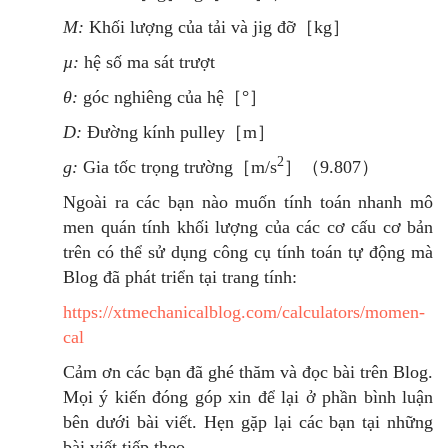
M:
Khối lượng của tải và jig đỡ［kg］
µ:
hệ số ma sát trượt
θ:
góc nghiêng của hệ［°］
D:
Đường kính pulley［m］
2
g:
Gia tốc trọng trường［m/s
］（9.807）
Ngoài ra các bạn nào muốn tính toán nhanh mô
men quán tính khối lượng của các cơ cấu cơ bản
trên có thể sử dụng công cụ tính toán tự động mà
Blog đã phát triển tại trang tính:
https://xtmechanicalblog.com/calculators/momen-
cal
Cảm ơn các bạn đã ghé thăm và đọc bài trên Blog.
Mọi ý kiến đóng góp xin để lại ở phần bình luận
bên dưới bài viết. Hẹn gặp lại các bạn tại những
bài viết tiếp theo.