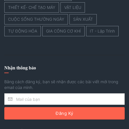
THIẾT KẾ- CHẾ TẠO MÁY
VẬT LIỆU
CUỘC SỐNG THƯỜNG NGÀY
SẢN XUẤT
TỰ ĐỘNG HÓA
GIA CÔNG CƠ KHÍ
IT - Lập Trình
Nhận thông báo
Bằng cách đăng ký, bạn sẽ nhận được các bài viết mới trong
email của mình.
Đăng Ký