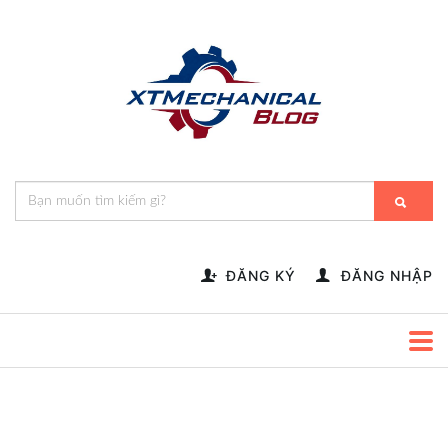
🎁️
🍂
💝
🌟
⛄
🎄
🌸
🔔
-->
ĐĂNG KÝ
ĐĂNG NHẬP