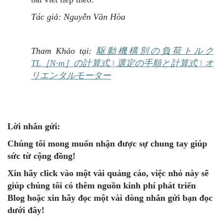
Tác giả: Nguyễn Văn Hòa
Tham Khảo tại:
駆動機構別の負荷トルク
TL［N·m］の計算式 | 選定の手順と計算式 | オ
リエンタルモーター
Lời nhắn gửi:
Chúng
tôi mong muốn nhận được sự chung tay giúp
sức từ cộng đồng!
Xin hãy click vào một vài quảng cáo, việc nhỏ này sẽ
giúp chúng tôi có thêm nguồn kinh phí phát triển
Blog hoặc xin hãy đọc một vài dòng nhắn gửi bạn đọc
dưới đây!