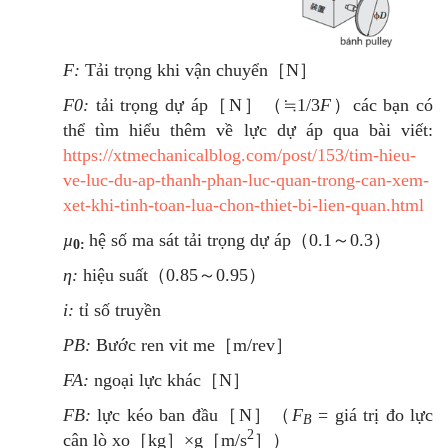
F:
Tải trọng khi vận chuyển［N］
F0:
tải trọng dự áp［N］（≒1/3
F
）các bạn có
thể tìm hiểu thêm về lực dự áp qua bài viết:
https://xtmechanicalblog.com/post/153/tim-hieu-
ve-luc-du-ap-thanh-phan-luc-quan-trong-can-xem-
xet-khi-tinh-toan-lua-chon-thiet-bi-lien-quan.html
µ
hệ số ma sát tải trọng dự áp（0.1～0.3）
0:
η:
hiệu suất（0.85～0.95）
i:
tỉ số truyền
PB:
Bước ren vit me［m/rev］
FA:
ngoại lực khác［N］
FB:
lực kéo ban đầu［N］（
F
= giá trị đo lực
B
2
cân lò xo［kg］×g［m/s
］）