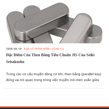
2026-04-19
BẢN VẼ-PHẦM MỀM- CÔNG CỤ
Đặc Điểm Của Then Bằng Tiêu Chuẩn JIS Của Seiki
Seisakusho
Trong các cơ cấu truyền động cơ khí, then bằng (parallel key)
đóng vai trò quan trọng trong việc truyền mô-men xoắn giữa
trục và chi tiết lắp ghép. Để đảm bảo tính lắp lẫn, độ bền và độ
tin cậy trong vận hành, các tiêu chuẩn như JIS được áp dụng
rộng rãi trong thiết kế và chế tạo.