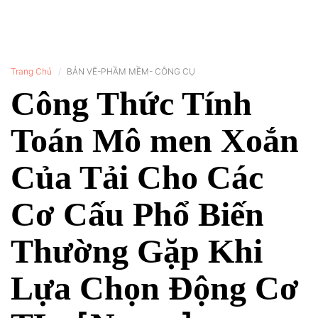
Trang Chủ
BẢN VẼ-PHẦM MỀM- CÔNG CỤ
Công Thức Tính
Toán Mô men Xoắn
Của Tải Cho Các
Cơ Cấu Phổ Biến
Thường Gặp Khi
Lựa Chọn Động Cơ