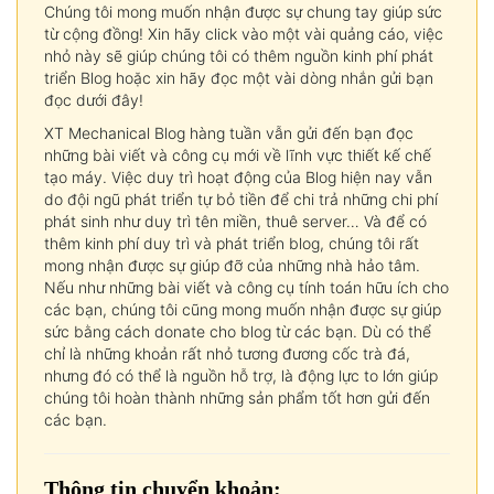
Chúng tôi mong muốn nhận được sự chung tay giúp sức
từ cộng đồng! Xin hãy click vào một vài quảng cáo, việc
nhỏ này sẽ giúp chúng tôi có thêm nguồn kinh phí phát
triển Blog hoặc xin hãy đọc một vài dòng nhắn gửi bạn
đọc dưới đây!
XT Mechanical Blog hàng tuần vẫn gửi đến bạn đọc
những bài viết và công cụ mới về lĩnh vực thiết kế chế
tạo máy. Việc duy trì hoạt động của Blog hiện nay vẫn
do đội ngũ phát triển tự bỏ tiền để chi trả những chi phí
phát sinh như duy trì tên miền, thuê server… Và để có
thêm kinh phí duy trì và phát triển blog, chúng tôi rất
mong nhận được sự giúp đỡ của những nhà hảo tâm.
Nếu như những bài viết và công cụ tính toán hữu ích cho
các bạn, chúng tôi cũng mong muốn nhận được sự giúp
sức bằng cách donate cho blog từ các bạn. Dù có thể
chỉ là những khoản rất nhỏ tương đương cốc trà đá,
nhưng đó có thể là nguồn hỗ trợ, là động lực to lớn giúp
chúng tôi hoàn thành những sản phẩm tốt hơn gửi đến
các bạn.
Thông tin chuyển khoản: