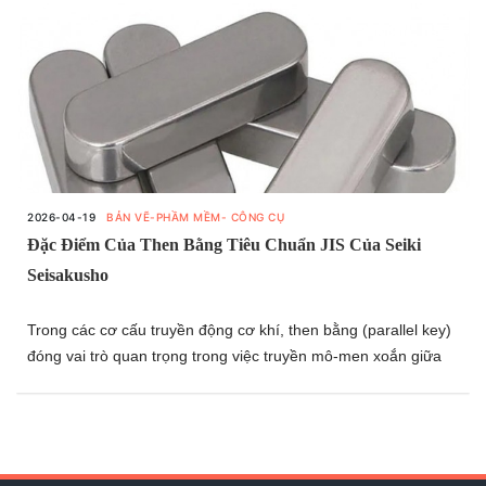
2026-04-19
BẢN VẼ-PHẦM MỀM- CÔNG CỤ
Đặc Điểm Của Then Bằng Tiêu Chuẩn JIS Của Seiki
Seisakusho
Trong các cơ cấu truyền động cơ khí, then bằng (parallel key)
đóng vai trò quan trọng trong việc truyền mô-men xoắn giữa
trục và chi tiết lắp ghép. Để đảm bảo tính lắp lẫn, độ bền và độ
tin cậy trong vận hành, các tiêu chuẩn như JIS được áp dụng
rộng rãi trong thiết kế và chế tạo.