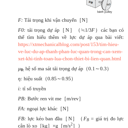
F:
Tải trọng khi vận chuyển［N］
F0:
tải trọng dự áp［N］（≒1/3
F
）các bạn có
thể tìm hiểu thêm về lực dự áp qua bài viết:
https://xtmechanicalblog.com/post/153/tim-hieu-
ve-luc-du-ap-thanh-phan-luc-quan-trong-can-xem-
xet-khi-tinh-toan-lua-chon-thiet-bi-lien-quan.html
µ
hệ số ma sát tải trọng dự áp（0.1～0.3）
0:
η:
hiệu suất（0.85～0.95）
i:
tỉ số truyền
PB:
Bước ren vit me［m/rev］
FA:
ngoại lực khác［N］
FB:
lực kéo ban đầu［N］（
F
= giá trị đo lực
B
2
cân lò xo［kg］×g［m/s
］）