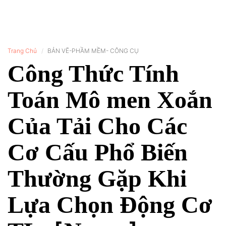
Trang Chủ
BẢN VẼ-PHẦM MỀM- CÔNG CỤ
Công Thức Tính
Toán Mô men Xoắn
Của Tải Cho Các
Cơ Cấu Phổ Biến
Thường Gặp Khi
Lựa Chọn Động Cơ