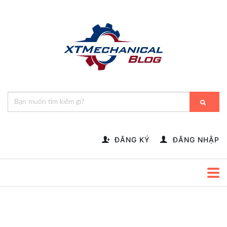
🎁️
🍂
💝
🌟
⛄
🎄
🌸
🔔
-->
ĐĂNG KÝ
ĐĂNG NHẬP