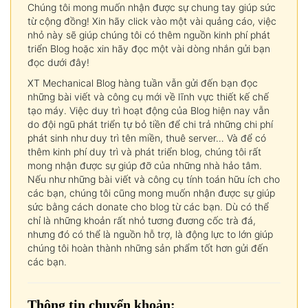
Chúng tôi mong muốn nhận được sự chung tay giúp sức
từ cộng đồng! Xin hãy click vào một vài quảng cáo, việc
nhỏ này sẽ giúp chúng tôi có thêm nguồn kinh phí phát
triển Blog hoặc xin hãy đọc một vài dòng nhắn gửi bạn
đọc dưới đây!
XT Mechanical Blog hàng tuần vẫn gửi đến bạn đọc
những bài viết và công cụ mới về lĩnh vực thiết kế chế
tạo máy. Việc duy trì hoạt động của Blog hiện nay vẫn
do đội ngũ phát triển tự bỏ tiền để chi trả những chi phí
phát sinh như duy trì tên miền, thuê server… Và để có
thêm kinh phí duy trì và phát triển blog, chúng tôi rất
mong nhận được sự giúp đỡ của những nhà hảo tâm.
Nếu như những bài viết và công cụ tính toán hữu ích cho
các bạn, chúng tôi cũng mong muốn nhận được sự giúp
sức bằng cách donate cho blog từ các bạn. Dù có thể
chỉ là những khoản rất nhỏ tương đương cốc trà đá,
nhưng đó có thể là nguồn hỗ trợ, là động lực to lớn giúp
chúng tôi hoàn thành những sản phẩm tốt hơn gửi đến
các bạn.
Thông tin chuyển khoản: