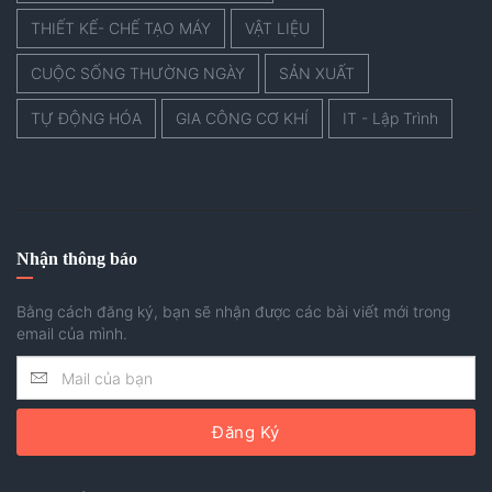
THIẾT KẾ- CHẾ TẠO MÁY
VẬT LIỆU
CUỘC SỐNG THƯỜNG NGÀY
SẢN XUẤT
TỰ ĐỘNG HÓA
GIA CÔNG CƠ KHÍ
IT - Lập Trình
Nhận thông báo
Bằng cách đăng ký, bạn sẽ nhận được các bài viết mới trong
email của mình.
Đăng Ký