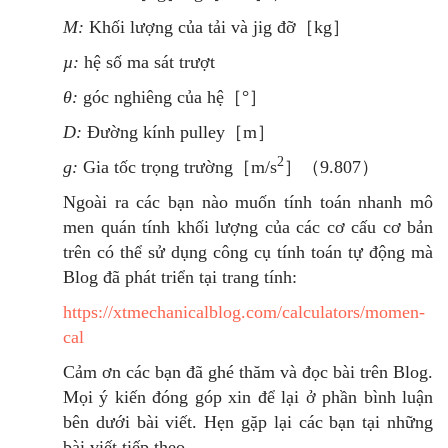
M:
Khối lượng của tải và jig đỡ［kg］
µ:
hệ số ma sát trượt
θ:
góc nghiêng của hệ［°］
D:
Đường kính pulley［m］
2
g:
Gia tốc trọng trường［m/s
］（9.807）
Ngoài ra các bạn nào muốn tính toán nhanh mô
men quán tính khối lượng của các cơ cấu cơ bản
trên có thể sử dụng công cụ tính toán tự động mà
Blog đã phát triển tại trang tính:
https://xtmechanicalblog.com/calculators/momen-
cal
Cảm ơn các bạn đã ghé thăm và đọc bài trên Blog.
Mọi ý kiến đóng góp xin để lại ở phần bình luận
bên dưới bài viết. Hẹn gặp lại các bạn tại những
bài viết tiếp theo.