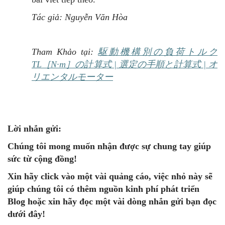
Tác giả: Nguyễn Văn Hòa
Tham Khảo tại:
駆動機構別の負荷トルク
TL［N·m］の計算式 | 選定の手順と計算式 | オ
リエンタルモーター
Lời nhắn gửi:
Chúng
tôi mong muốn nhận được sự chung tay giúp
sức từ cộng đồng!
Xin hãy click vào một vài quảng cáo, việc nhỏ này sẽ
giúp chúng tôi có thêm nguồn kinh phí phát triển
Blog hoặc xin hãy đọc một vài dòng nhắn gửi bạn đọc
dưới đây!