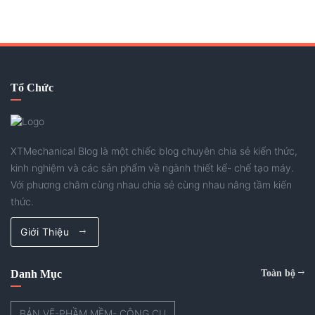
Tổ Chức
XTMechanical Blog là một chiếc blog chuyên chia sẻ kiến thức,
kinh nghiệm và các sản phẩm về ngành thiết kế- chế tạo máy.
Với phương châm cùng nhau chia sẻ cùng nhau nâng tầm kiến
thức.
Giới Thiệu
Danh Mục
Toàn bộ
BẢN VẼ-PHẦM MỀM- CÔNG CỤ