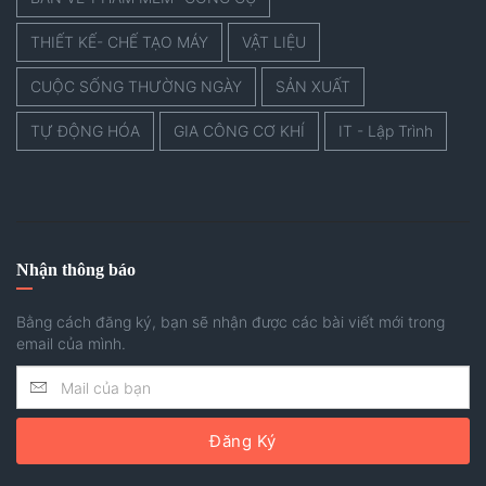
THIẾT KẾ- CHẾ TẠO MÁY
VẬT LIỆU
CUỘC SỐNG THƯỜNG NGÀY
SẢN XUẤT
TỰ ĐỘNG HÓA
GIA CÔNG CƠ KHÍ
IT - Lập Trình
Nhận thông báo
Bằng cách đăng ký, bạn sẽ nhận được các bài viết mới trong
email của mình.
Đăng Ký