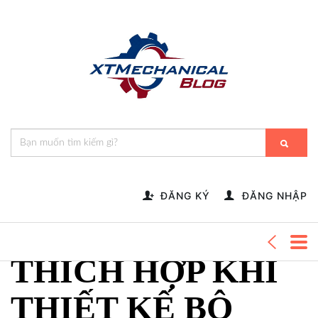
🎁️
🍂
💝
🌟
⛄
🎄
🌸
🔔
-->
Trang Chủ
VẬT LIỆU
VẬT LIỆU THÉP.
ĐẶC TÍNH, LỰA
ĐĂNG KÝ
ĐĂNG NHẬP
CHỌN THÉP
THÍCH HỢP KHI
THIẾT KẾ BỘ