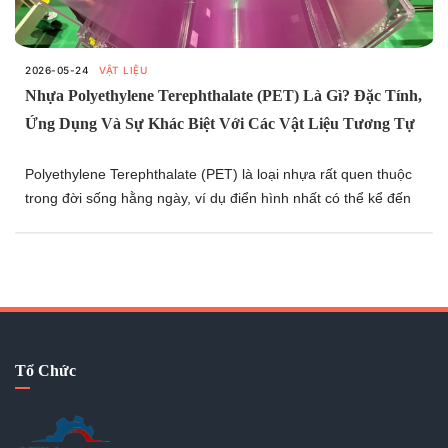
2026-05-24
VẬT LIỆU
Nhựa Polyethylene Terephthalate (PET) Là Gì? Đặc Tính,
Ứng Dụng Và Sự Khác Biệt Với Các Vật Liệu Tương Tự
Polyethylene Terephthalate (PET) là loại nhựa rất quen thuộc
trong đời sống hằng ngày, ví dụ điển hình nhất có thể kể đến
là việc nhựa PET được sử dụng để sản xuất chai nhựa đựng
đồ uống. Không chỉ xuất hiện trong sinh hoạt thường nhật,
PET còn là một trong những loại nhựa kỹ thuật được sử dụng
rộng rãi trong công nghiệp nhờ tính đa dụng và hiệu suất cao.
Tổ Chức