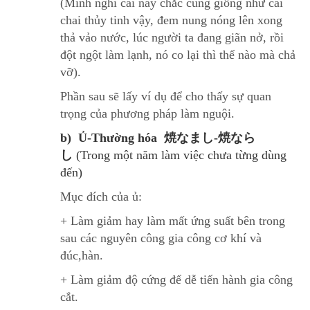
(Mình nghĩ cái này chắc cũng giống như cái
chai thủy tinh vậy, đem nung nóng lên xong
thả vảo nước, lúc người ta đang giãn nở, rồi
đột ngột làm lạnh, nó co lại thì thế nào mà chả
vỡ).
Phần sau sẽ lấy ví dụ để cho thấy sự quan
trọng của phương pháp làm nguội.
b) Ủ-Thường hóa 焼なまし-焼なら
し
(Trong một năm làm việc chưa từng dùng
đến)
Mục đích của ủ:
+ Làm giảm hay làm mất ứng suất bên trong
sau các nguyên công gia công cơ khí và
đúc,hàn.
+ Làm giảm độ cứng để dễ tiến hành gia công
cắt.