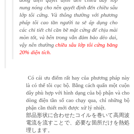
nung nóng cho nên quyết định đến chiều sâu
lớp tôi cứng. Và thông thường với phương
pháp tôi cao tần người ta sẽ áp dụng cho
các chi tiết chỉ cần bề mặt cứng để chịu mài
mòn tốt, và bên trong vẫn đảm bảo dẻo dai,
vậy nên thường
chiều sâu lớp tôi cứng bằng
20% diện tích.
Có cái ưu điểm rất hay của phương pháp này
là có thể tôi cục bộ. Bằng cách quấn một cuộn
dây phù hợp với hình dạng của bộ phận và cho
dòng điện tần số cao chạy qua, chỉ những bộ
phận cần thiết mới được xử lý nhiệt.
部品形状に合わせたコイルを巻いて高周波
電流を流すことで、必要な箇所だけを熱処
理します。