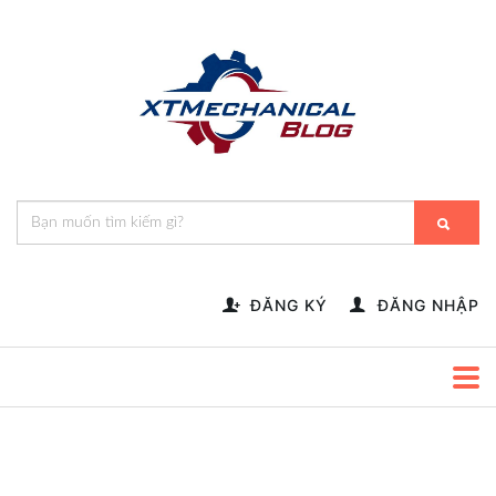
🎁️
🍂
💝
🌟
⛄
🎄
🌸
🔔
-->
ĐĂNG KÝ
ĐĂNG NHẬP