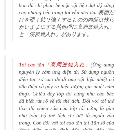
bon thì chỉ phần bề mặt vật liệu đạt độ cứng
cao nhưng bên trong lõi vẫn dẻo dai.表面だ
けを硬く粘り強くするものの内部は軟ら
かいままにする熱処理に高周波焼入れ」
と「浸炭焼入れ」があります。
Tôi cao tần「高周波焼入れ」
(Ứng dụng
nguyên lý cảm ứng điện từ. Sử dụng nguồn
điện tần số cao để đi qua vật liệu nhiệt có
dẫn điện và gây ra hiện tượng gia nhiệt cảm
ứng). Chiều dày lớp tôi cứng như các bác
đã biết rất rõ về tôi thể tích. Đối với tôi thể
tích thì chiều sâu của lớp tôi cứng là gần
như toàn bộ thể tích chi tiết từ ngoài vào
trong. Còn đối với tôi cao tần thì Tần số của
dòng điện quyết định đến chiều dày lớp