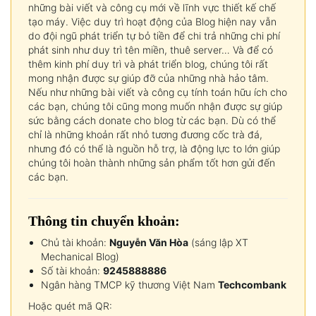
những bài viết và công cụ mới về lĩnh vực thiết kế chế
tạo máy. Việc duy trì hoạt động của Blog hiện nay vẫn
do đội ngũ phát triển tự bỏ tiền để chi trả những chi phí
phát sinh như duy trì tên miền, thuê server… Và để có
thêm kinh phí duy trì và phát triển blog, chúng tôi rất
mong nhận được sự giúp đỡ của những nhà hảo tâm.
Nếu như những bài viết và công cụ tính toán hữu ích cho
các bạn, chúng tôi cũng mong muốn nhận được sự giúp
sức bằng cách donate cho blog từ các bạn. Dù có thể
chỉ là những khoản rất nhỏ tương đương cốc trà đá,
nhưng đó có thể là nguồn hỗ trợ, là động lực to lớn giúp
chúng tôi hoàn thành những sản phẩm tốt hơn gửi đến
các bạn.
Thông tin chuyển khoản:
Chủ tài khoản:
Nguyễn Văn Hòa
(sáng lập XT
Mechanical Blog)
Số tài khoản:
9245888886
Ngân hàng TMCP kỹ thương Việt Nam
Techcombank
Hoặc quét mã QR: