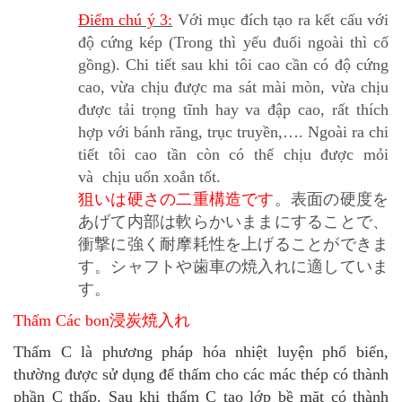
Điểm chú ý 3:
Với mục đích tạo ra kết cấu với
độ cứng kép (Trong thì yếu đuối ngoài thì cố
gồng). Chi tiết sau khi tôi cao cần có độ cứng
cao, vừa chịu được ma sát mài mòn, vừa chịu
được tải trọng tĩnh hay va đập cao, rất thích
hợp với bánh răng, trục truyền,…. Ngoài ra chi
tiết tôi cao tần còn có thể chịu được mỏi
và chịu uốn xoắn tốt.
狙いは硬さの二重構造です
。表面の硬度を
あげて内部は軟らかいままにすることで、
衝撃に強く耐摩耗性を上げることができま
す。シャフトや歯車の焼入れに適していま
す。
Thấm Các bon浸炭焼入れ
Thấm C là phương pháp hóa nhiệt luyện phổ biến,
thường được sử dụng để thấm cho các mác thép có thành
phần C thấp. Sau khi thấm C tạo lớp bề mặt có thành