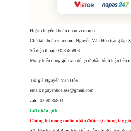
Hoặc chuyển khoản quan ví momo
Chủ tài khoản ví momo: Nguyễn Văn Hòa (sáng lập 
Số điện thoại: 0358586803
Mọi ý kiến đóng góp xin để lại ở phần bình luận bên dư
Tác giả Nguyễn Văn Hòa
email: nguyenhoa.ase@gmail.com
zalo: 0358586803
Lời nhắn gửi:
Chúng
tôi mong muốn nhận được sự chung tay giú
XT Mechanical Blog hàng tuần vẫn gửi đến bạn đọc nh