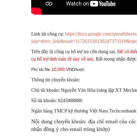
Link tải công cụ:
https://docs.google.com/spreadsh
usp=drive_link&ouid=117261510120247373319&rtpo
Trên đây là công cụ hỗ trợ tra cứu dung sai
. Để có thê
cụ hỗ trợ tính toán từ nay về sau
. Rất mong nhận được
Phí tải file
10,000
VND/lượt.
Thông tin chuyển khoản:
Chủ tài khoản: Nguyễn Văn Hòa (sáng lập XT Mechan
Số tài khoản: 9245888886
Ngân hàng TMCP kỹ thương Việt Nam Techcombank
Nội dung chuyển khoản: địa chỉ email của các 
nhận đồng ý cho email trùng khớp)