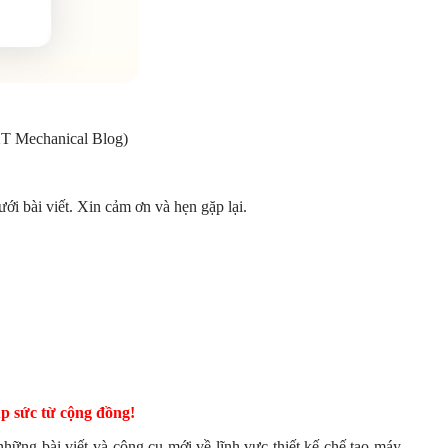
XT Mechanical Blog)
ới bài viết. Xin cảm ơn và hẹn gặp lại.
p sức từ cộng đồng!
ững bài viết và công cụ mới về lĩnh vực thiết kế chế tạo máy.