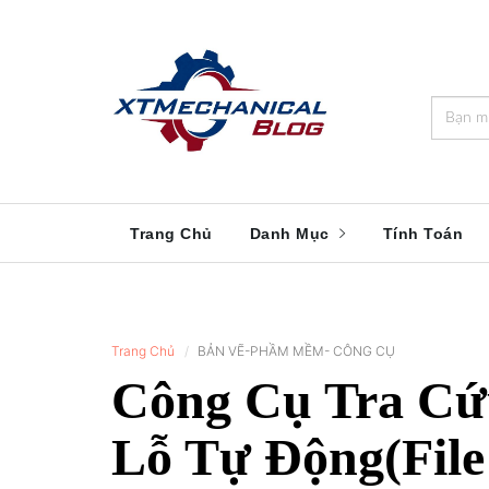
🎁️
🍂
💝
🌟
⛄
🎄
🌸
🔔
Trang Chủ
Danh Mục
Tính Toán
Trang Chủ
BẢN VẼ-PHẦM MỀM- CÔNG CỤ
Công Cụ Tra Cứ
Lỗ Tự Động(File