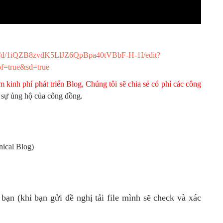
eets/d/1iQZB8zvdK5LlJZ6QpBpa40tVBbF-H-1I/edit?
f=true&sd=true
m kinh phí phát triển Blog, Chúng tôi sẽ chia sẻ có phí các công
 sự ủng hộ của công đồng.
ical Blog)
bạn (khi bạn gửi đề nghị tải file mình sẽ check và xác