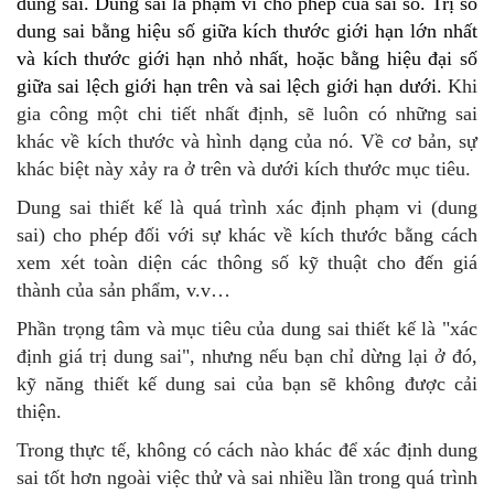
dung sai.
Dung sai là phạm vi cho phép của sai số. Trị số
dung sai bằng hiệu số giữa kích thước giới hạn lớn nhất
và kích thước giới hạn nhỏ nhất, hoặc bằng hiệu đại số
giữa sai lệch giới hạn trên và sai lệch giới hạn dưới.
Khi
gia công một chi tiết nhất định, sẽ luôn có những sai
khác về kích thước và hình dạng của nó. Về cơ bản, sự
khác biệt này xảy ra ở trên và dưới kích thước mục tiêu.
Dung sai thiết kế là quá trình xác định phạm vi (dung
sai) cho phép đối với sự khác về kích thước bằng cách
xem xét toàn diện các thông số kỹ thuật cho đến giá
thành của sản phẩm, v.v…
Phần trọng tâm và mục tiêu của dung sai thiết kế là "xác
định giá trị dung sai", nhưng nếu bạn chỉ dừng lại ở đó,
kỹ năng thiết kế dung sai của bạn sẽ không được cải
thiện.
Trong thực tế, không có cách nào khác để xác định dung
sai tốt hơn ngoài việc thử và sai nhiều lần trong quá trình