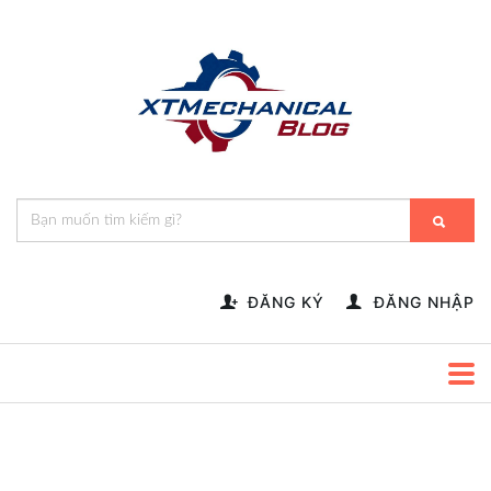
🎁️
🍂
💝
🌟
⛄
🎄
🌸
🔔
-->
ĐĂNG KÝ
ĐĂNG NHẬP