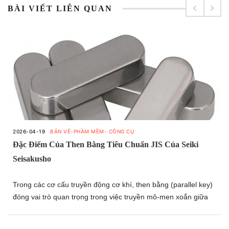
BÀI VIẾT LIÊN QUAN
2026-04-19
BẢN VẼ-PHẦM MỀM- CÔNG CỤ
Đặc Điểm Của Then Bằng Tiêu Chuẩn JIS Của Seiki
Seisakusho
Trong các cơ cấu truyền động cơ khí, then bằng (parallel key)
đóng vai trò quan trọng trong việc truyền mô-men xoắn giữa
trục và chi tiết lắp ghép. Để đảm bảo tính lắp lẫn, độ bền và độ
tin cậy trong vận hành, các tiêu chuẩn như JIS được áp dụng