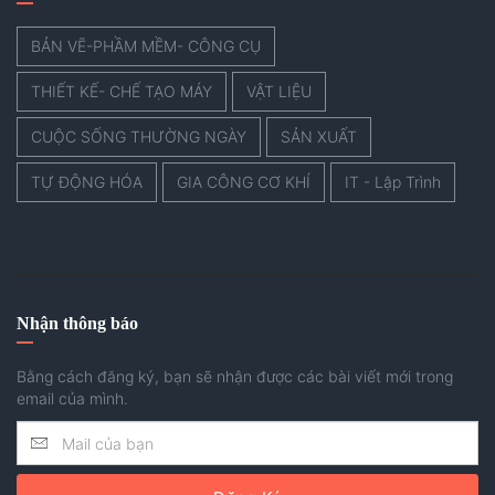
BẢN VẼ-PHẦM MỀM- CÔNG CỤ
THIẾT KẾ- CHẾ TẠO MÁY
VẬT LIỆU
CUỘC SỐNG THƯỜNG NGÀY
SẢN XUẤT
TỰ ĐỘNG HÓA
GIA CÔNG CƠ KHÍ
IT - Lập Trình
Nhận thông báo
Bằng cách đăng ký, bạn sẽ nhận được các bài viết mới trong
email của mình.