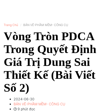
Trang Chủ
BẢN VẼ-PHẦM MỀM- CÔNG CỤ
Vòng Tròn PDCA
Trong Quyết Định
Giá Trị Dung Sai
Thiết Kế (Bài Viết
Số 2)
2024-06-30
BẢN VẼ-PHẦM MỀM- CÔNG CỤ
9 phút đọc