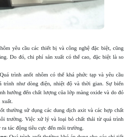
nhôm yêu cầu các thiết bị và công nghệ đặc biệt, cũng
g. Do đó, chi phí sản xuất có thể cao, đặc biệt là so
 Quá trình anốt nhôm có thể khá phức tạp và yêu cầu
 trình như dòng điện, nhiệt độ và thời gian. Sự biến
ảnh hưởng đến chất lượng của lớp màng oxide và do đó
 xuất.
nốt thường sử dụng các dung dịch axit và các hợp chất
i trường. Việc xử lý và loại bỏ chất thải từ quá trình
y ra tác động tiêu cực đến môi trường.
ạng
: Quá trình anốt thường khó áp dụng cho các chi tiết