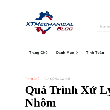
🎁️
🍂
💝
🌟
⛄
🎄
🌸
🔔
Trang Chủ
Danh Mục
Tính Toán
Trang Chủ
GIA CÔNG CƠ KHÍ
Quá Trình Xử L
Nhôm