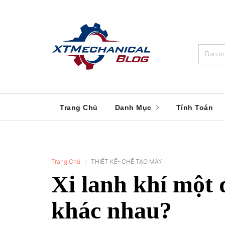
🎁️
🍂
💝
🌟
⛄
🎄
🌸
🔔
Trang Chủ
Danh Mục
Tính Toán
Trang Chủ
THIẾT KẾ- CHẾ TẠO MÁY
Xi lanh khí một 
khác nhau?