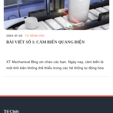
2024-01-03
TỰ ĐỘNG HÓA
BÀI VIẾT SỐ 1: CẢM BIẾN QUANG ĐIỆN
XT Mechanical Blog xin chào các bạn. Ngày nay, cảm biến là
một linh kiện không thể thiếu trong các hệ thống tự động hóa
gia tăng năng suất. Tuy nhiên, dù gọi chung là “Cảm biến”
nhưng nó rất đa dạng về chủng loại và mỗi loại đều có ưu -
nhược điểm riêng. Qua chuỗi bài viết về cảm biến này, chúng
ta có thể tìm hiểu một cách hệ thống các loại cảm biến, các
cảm biến đo cơ bản dựa trên “nguyên lý phát hiện” của chúng.
Nhờ đó, bạn đọc có thể chọn được loại cảm biến phù hợp với
mục đích sử dụng của mình.
Tổ Chức