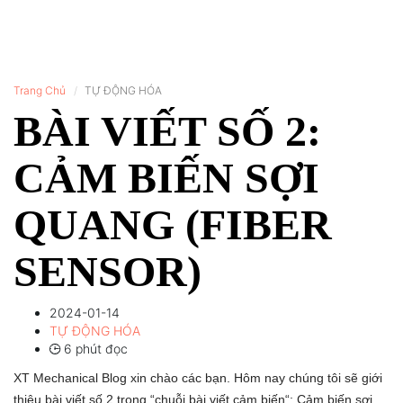
Trang Chủ
TỰ ĐỘNG HÓA
BÀI VIẾT SỐ 2:
CẢM BIẾN SỢI
QUANG (FIBER
SENSOR)
2024-01-14
TỰ ĐỘNG HÓA
6 phút đọc
XT Mechanical Blog xin chào các bạn. Hôm nay chúng tôi sẽ giới
thiệu bài viết số 2 trong “chuỗi bài viết cảm biến“: Cảm biến sợi