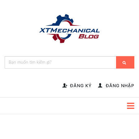
🎁️
🍂
💝
🌟
⛄
🎄
🌸
🔔
-->
ĐĂNG KÝ
ĐĂNG NHẬP