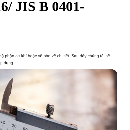
6/ JIS B 0401-
c bộ phận cơ khí hoặc vẽ bản vẽ chi tiết. Sau đây chúng tôi sẽ
áp dụng.