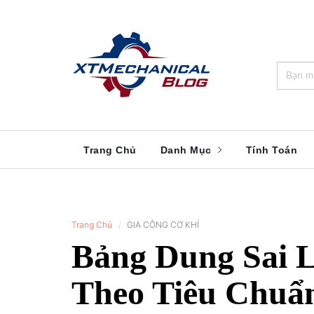
🎁️
🍂
💝
🌟
⛄
🎄
🌸
🔔
Trang Chủ
Danh Mục
Tính Toán
Trang Chủ
GIA CÔNG CƠ KHÍ
Bảng Dung Sai 
Theo Tiêu Chuẩn 