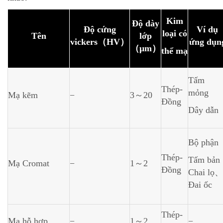
Kim
Độ dày
Độ cứng
Ví dụ
loại có
Tên
lớp
vickers（HV）
ứng dụn
（μm）
thể mạ
Tấm
Thép-
mỏng
Mạ kẽm
−
3～20
Đồng
Dây dẫn
Bộ phận
Thép-
Tấm bản
Mạ Cromat
−
1～2
Đồng
Chai lọ
Đai ốc
Thép-
Mạ hỗ hợp
−
1～2
−