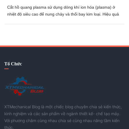
Cắt hồ quang plasma sử dụng dòng khí ion hóa (plasma) ở
nhiệt độ siêu cao để nung chảy và thổi bay kim loại. Hiệu quả
và chất lượng cắt phụ thuộc trực tiếp vào việc thiết lập hệ
thống chuẩn xác—đặc biệt là chọn đúng loại khí (Oxy, Nitơ, khí
nén...) và công nghệ mỏ cắt phù hợp với từng loại vật liệu.
Nhờ tích hợp tự động hóa (CNC) và cải tiến thiết bị không
ngừng, công nghệ này hiện là một giải pháp toàn diện, đáp
ứng linh hoạt từ nhu cầu cắt gọt cơ bản đến gia công cơ khí
yêu cầu độ chính xác cao.
Tổ Chức
XTMechanical Blog là một chiếc blog chuyên chia sẻ kiến thức,
kinh nghiệm và các sản phẩm về ngành thiết kế- chế tạo máy.
Với phương châm cùng nhau chia sẻ cùng nhau nâng tầm kiến
thức.