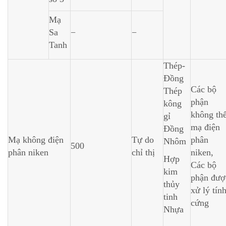
Mạ
Sa
−
−
Tanh
Thép-
Đồng
Các bộ
Thép
phận
kông
không th
gỉ
mạ điện
Đồng
Mạ không điện
Tự do
phân
Nhôm
500
phân niken
chỉ thị
niken,
Hợp
Các bộ
kim
phận đượ
thủy
xử lý tín
tinh
cứng
Nhựa