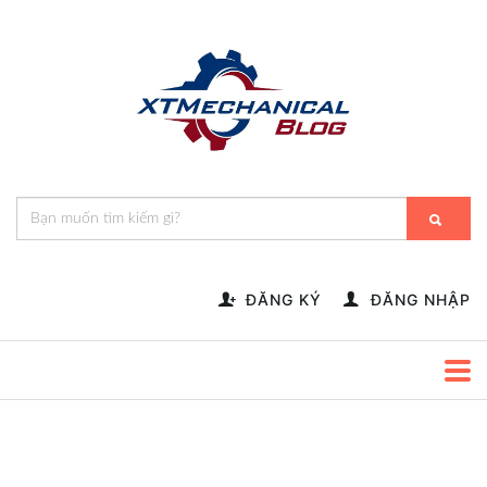
🎁️
🍂
💝
🌟
⛄
🎄
🌸
🔔
-->
ĐĂNG KÝ
ĐĂNG NHẬP