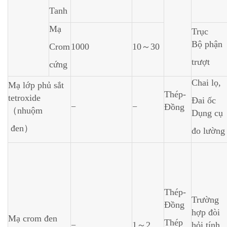
Tanh
Mạ
Trục
Bộ phận
Crom
1000
10～30
trượt
cứng
Chai lọ,
Mạ lớp phủ sắt
Thép-
tetroxide
Đai ốc
−
−
Đồng
（nhuộm
Dụng cụ
đen）
đo lường
Thép-
Trường
Đồng
hợp đòi
Mạ crom đen
Thép
−
1～2
hỏi tính