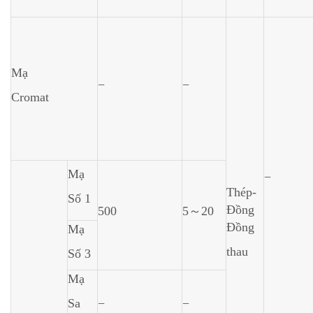
Mạ
−
−
Cromat
Mạ
−
Thép-
Số 1
Đồng
500
5～20
Đồng
Mạ
thau
Số 3
Mạ
Sa
−
−