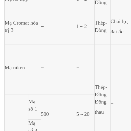
Đồng
Chai lọ
Mạ Cromat hóa
Thép-
−
1～2
trị 3
Đồng
đai ốc
Mạ niken
−
−
Thép-
Đồng
Mạ
Đồng
−
số 1
thau
500
5～20
Mạ
số 3