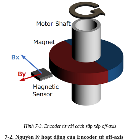
Hình 7-3. Encoder từ với cách sắp xếp off-axis
7-2. Nguyên lý hoạt động của Encoder từ off-axis