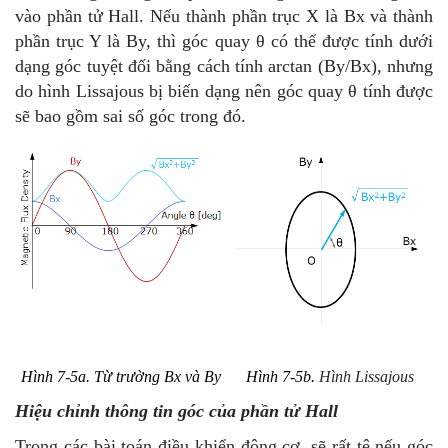
vào phần tử Hall. Nếu thành phần trục X là Bx và thành
phần trục Y là By, thì góc quay θ có thể được tính dưới
dạng góc tuyệt đối bằng cách tính arctan (By/Bx), nhưng
do hình Lissajous bị biến dạng nên góc quay θ tính được
sẽ bao gồm sai số góc trong đó.
Hình 7-5a. Từ trường Bx và By
Hình 7-5b.
Hình Lissajous
Hiệu chỉnh thông tin góc của phần tử Hall
Trong các bài toán điều khiển động cơ, sẽ rất tệ nếu góc