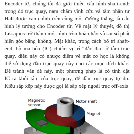
Encoder từ, chúng tôi đã giới thiệu cấu hình shaft-end:
trong đó trục quay, nam châm vĩnh cửu và tâm phần tử
Hall được căn chỉnh trên cùng một đường thẳng, là cấu
hình lý tưởng cho Encoder từ. Về mặt lý thuyết, đồ thị
Lissajous trở thành một hình tròn hoàn hảo và sai số phát
hiện góc bằng không. Mặt khác, trong cách bố trí shaft-
end, bộ mã hóa (IC) chiếm vị trí “đắc địa” ở tâm trục
quay, điều này có nhược điểm về mặt cơ học là không
thể sử dụng đầu trục quay này cho các mục đích khác.
Để tránh vấn đề này, một phương pháp là cố tình đặt
IC ra khỏi tâm của trục quay, để đầu trục quay tự do.
Kiểu sắp xếp này được gọi là sắp xếp ngoài trục off-axis