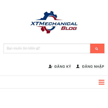
🎁️
🍂
💝
🌟
⛄
🎄
🌸
🔔
-->
ĐĂNG KÝ
ĐĂNG NHẬP