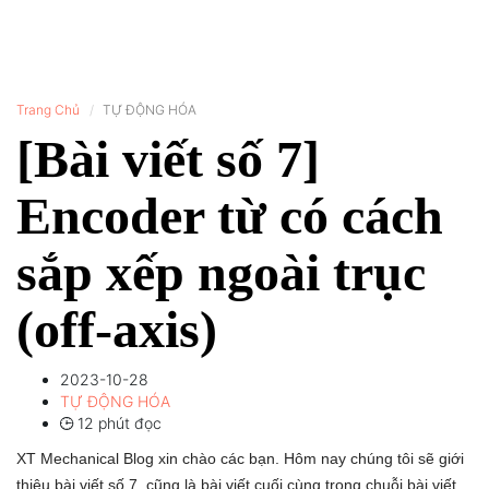
Trang Chủ
TỰ ĐỘNG HÓA
[Bài viết số 7]
Encoder từ có cách
sắp xếp ngoài trục
(off-axis)
2023-10-28
TỰ ĐỘNG HÓA
12 phút đọc
XT Mechanical Blog xin chào các bạn. Hôm nay chúng tôi sẽ giới
thiệu bài viết số 7, cũng là bài viết cuối cùng trong chuỗi bài viết