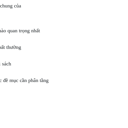
 chung của
ào quan trọng nhất
bất thường
i sách
c đề mục cần phân tầng