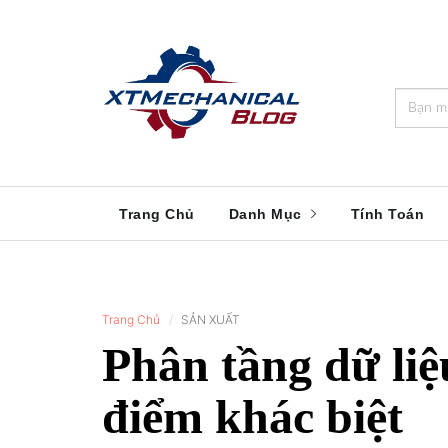
🎁️
🍂
💝
🌟
⛄
🎄
🌸
🔔
Trang Chủ
Danh Mục
Tính Toán
Trang Chủ
SẢN XUẤT
Phân tầng dữ liệ
điểm khác biệt