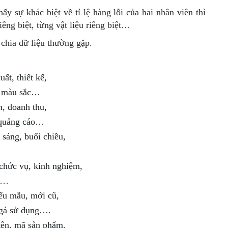
ấy sự khác biệt về tỉ lệ hàng lỗi của hai nhân viên thì
êng biệt, từng vật liệu riêng biệt…
 chia dữ liệu thường gặp.
ất, thiết kế,
n, màu sắc…
, doanh thu,
 quảng cáo…
 sáng, buổi chiều,
…
 chức vụ, kinh nghiệm,
ập…
iểu mẫu, mới cũ,
 gá sử dụng….
 tên, mã sản phẩm,