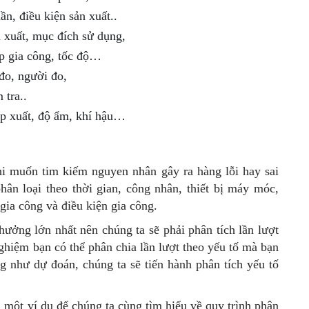
ần, điều kiện sản xuất..
n xuất, mục đích sử dụng,
áp gia công, tốc độ…
 đo, người đo,
 tra..
áp xuất, độ ẩm, khí hậu…
hi muốn tim kiếm nguyen nhân gây ra hàng lỗi hay sai
hân loại theo thời gian, công nhân, thiết bị máy móc,
gia công và điều kiện gia công.
hưởng lớn nhất nên chúng ta sẽ phải phân tích lần lượt
nghiệm bạn có thể phân chia lần lượt theo yếu tố mà bạn
 như dự đoán, chúng ta sẽ tiến hành phân tích yếu tố
n một ví dụ để chúng ta cùng tìm hiểu về quy trình phân