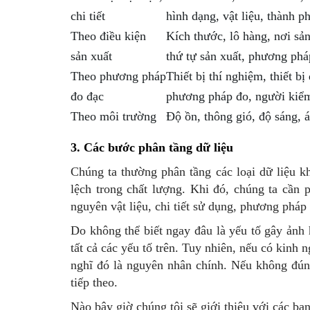
chi tiết
hình dạng, vật liệu, thành ph
Theo điều kiện
Kích thước, lô hàng, nơi sả
sản xuất
thứ tự sản xuất, phương ph
Theo phương pháp
Thiết bị thí nghiệm, thiết bị
đo đạc
phương pháp đo, người kiểm
Theo môi trường
Độ ồn, thông gió, độ sáng, 
3. Các bước phân tầng dữ liệu
Chúng ta thường phân tầng các loại dữ liệu k
lệch trong chất lượng. Khi đó, chúng ta cần p
nguyên vật liệu, chi tiết sử dụng, phương pháp 
Do không thể biết ngay đâu là yếu tố gây ảnh 
tất cả các yếu tố trên. Tuy nhiên, nếu có kinh 
nghĩ đó là nguyên nhân chính. Nếu không đúng
tiếp theo.
Nào bây giờ chúng tôi sẽ giới thiệu với các bạ