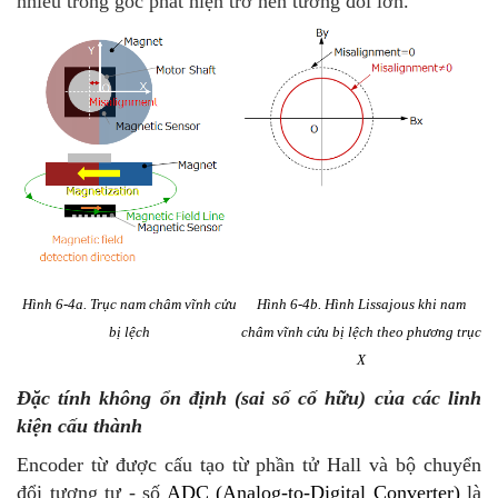
nhiễu trong góc phát hiện trở nên tương đối lớn.
Hình 6-4a. Trục nam châm vĩnh cửu
Hình 6-4b. Hình Lissajous khi nam
bị lệch
châm vĩnh cửu bị lệch theo phương trục
X
Đặc tính không ổn định (sai số cố hữu) của các linh
kiện cấu thành
Encoder từ được cấu tạo từ phần tử Hall và bộ chuyển
đổi tương tự - số
ADC (
Analog-to-Digital Converter)
là