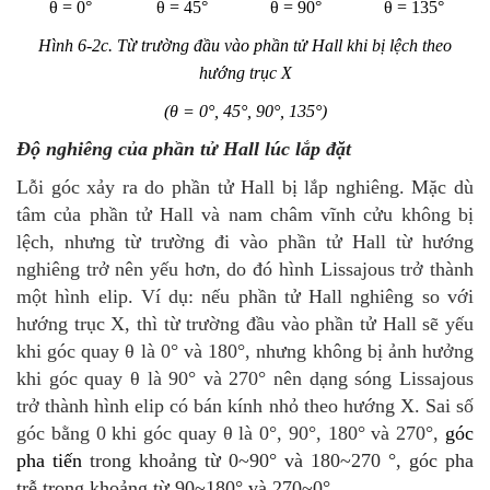
θ = 0°
θ = 45°
θ = 90°
θ = 135°
Hình 6-2c. Từ trường đầu vào phần tử Hall khi bị lệch theo
hướng trục X
(θ = 0°, 45°, 90°, 135°)
Độ nghiêng của phần tử Hall lúc lắp đặt
Lỗi góc xảy ra do phần tử Hall bị lắp nghiêng. Mặc dù
tâm của phần tử Hall và nam châm vĩnh cửu không bị
lệch, nhưng từ trường đi vào phần tử Hall từ hướng
nghiêng trở nên yếu hơn, do đó hình Lissajous trở thành
một hình elip. Ví dụ: nếu phần tử Hall nghiêng so với
hướng trục X, thì từ trường đầu vào phần tử Hall sẽ yếu
khi góc quay θ là 0° và 180°, nhưng không bị ảnh hưởng
khi góc quay θ là 90° và 270° nên dạng sóng Lissajous
trở thành hình elip có bán kính nhỏ theo hướng X. Sai số
góc bằng 0 khi góc quay θ là 0°, 90°, 180° và 270°,
góc
pha tiến
trong khoảng từ 0~90° và 180~270 °, góc pha
trễ trong khoảng từ 90~180° và 270~0°.