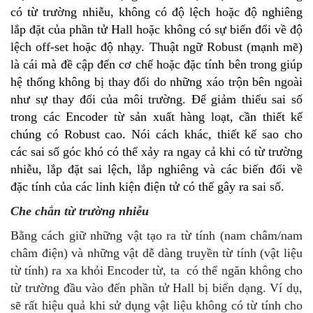
có từ trường nhiễu, không có độ lệch hoặc độ nghiêng
lắp đặt của phần tử Hall hoặc không có sự biến đổi về độ
lệch off-set hoặc độ nhạy. Thuật ngữ Robust (mạnh mẽ)
là cái mà đề cập đến cơ chế hoặc đặc tính bên trong giúp
hệ thống không bị thay đổi do những xáo trộn bên ngoài
như sự thay đổi của môi trường. Để giảm thiểu sai số
trong các Encoder từ sản xuất hàng loạt, cần thiết kế
chúng có Robust cao. Nói cách khác, thiết kế sao cho
các sai số góc khó có thể xảy ra ngay cả khi có từ trường
nhiễu, lắp đặt sai lệch, lắp nghiêng và các biến đổi về
đặc tính của các linh kiện điện tử có thể gây ra sai số.
Che chắn từ trường nhiễu
Bằng cách giữ những vật tạo ra từ tính (nam châm/nam
châm điện) và những vật dễ dàng truyền từ tính (vật liệu
từ tính) ra xa khỏi Encoder từ, ta có thể ngăn không cho
từ trường đầu vào đến phần tử Hall bị biến dạng. Ví dụ,
sẽ rất hiệu quả khi sử dụng vật liệu không có từ tính cho