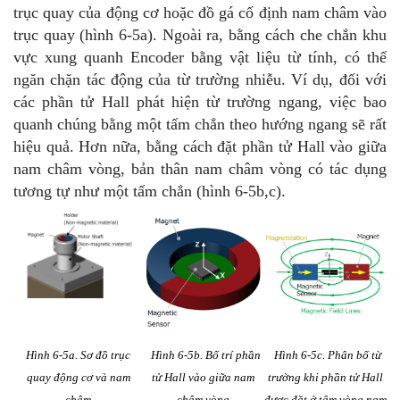
trục quay của động cơ hoặc đồ gá cố định nam châm vào
trục quay (hình 6-5a). Ngoài ra, bằng cách che chắn khu
vực xung quanh Encoder bằng vật liệu từ tính, có thể
ngăn chặn tác động của từ trường nhiễu. Ví dụ, đối với
các phần tử Hall phát hiện từ trường ngang, việc bao
quanh chúng bằng một tấm chắn theo hướng ngang sẽ rất
hiệu quả. Hơn nữa, bằng cách đặt phần tử Hall vào giữa
nam châm vòng, bản thân nam châm vòng có tác dụng
tương tự như một tấm chắn (hình 6-5b,c).
Hình 6-5a. Sơ đồ trục
Hình 6-5b. Bố trí phần
Hình 6-5c. Phân bố từ
quay động cơ và nam
tử Hall vào giữa
nam
trường khi phần tử Hall
châm
châm vòng
được đặt ở tâm vòng nam