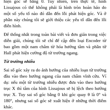
hiện góc sẽ bằng 0. Tuy nhiên, trên thực tế, hình
Lissajous có thể không phải là hình tròn hoàn hảo do
một số yếu tố nào đó dẫn đến lỗi phát hiện góc. Và ở
phần này chúng tôi sẽ giới thiệu các yếu tố dẫn đến lỗi
điển hình.
Để thống nhất trong toàn bài viết và đơn giản trong việc
diễn giải, chúng tôi sẽ chỉ để cập đến loại Encoder từ
bao gồm một nam châm từ hóa hướng tâm và phần tử
Hall phát hiện cường độ từ trường ngang.
Từ trường nhiễu
Sai số góc xảy ra do ảnh hưởng của nhiễu loạn từ trường
đầu vào theo hướng ngang của nam châm vĩnh cửu. Ví
dụ: nếu một từ trường nhiễu được đưa vào theo hướng
trục X thì tâm của hình Lissajous sẽ bị lệch theo hướng
trục X. Tuy sai số góc bằng 0 khi góc quay θ là 0° và
180°, nhưng sai số góc sẽ xuất hiện ở những thời điểm
khác.