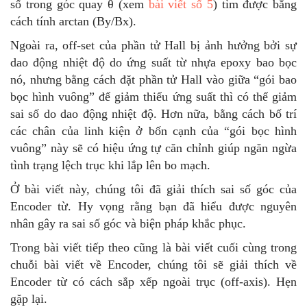
số trong góc quay θ (xem
bài viết số 5
) tìm được bằng
cách tính arctan (By/Bx).
Ngoài ra, off-set của phần tử Hall bị ảnh hưởng bởi sự
dao động nhiệt độ do ứng suất từ ​​nhựa epoxy bao bọc
nó, nhưng bằng cách đặt phần tử Hall vào giữa “gói bao
bọc hình vuông” để giảm thiểu ứng suất thì có thể giảm
sai số do dao động nhiệt độ. Hơn nữa, bằng cách bố trí
các chân của linh kiện ở bốn cạnh của “gói bọc hình
vuông” này sẽ có hiệu ứng tự căn chỉnh giúp ngăn ngừa
tình trạng lệch trục khi lắp lên bo mạch.
Ở bài viết này, chúng tôi đã giải thích sai số góc của
Encoder từ. Hy vọng rằng bạn đã hiểu được nguyên
nhân gây ra sai số góc và biện pháp khắc phục.
Trong bài viết tiếp theo cũng là bài viết cuối cùng trong
chuỗi bài viết về Encoder, chúng tôi sẽ giải thích về
Encoder từ có cách sắp xếp ngoài trục (off-axis). Hẹn
gặp lại.