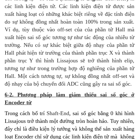
các linh kiện điện tử. Các linh kiện điện tử được sản
xuất hàng loạt có những khác biệt riêng về đặc tính điện
do sự không đồng nhất hoàn toàn 100% trong sản xuất.
Ví dụ, tùy thuộc vào off-set của của phần tử Hall mà
xuất hiện sai số góc tương tự như tác động của nhiễu từ
trường. Nếu có sự khác biệt giữa độ nhạy của phần tử
Hall phát hiện từ trường của thành phần trục X và thành
phần trục Y thì hình Lissajous sẽ trở thành hình elip,
tương tự như trong trường hợp độ nghiêng của phần tử
Hall. Một cách tương tự, sự không đồng nhất off-set và
độ nhạy của bộ chuyển đổi ADC cũng gây ra sai số góc.
6-2. Phương pháp làm giảm thiểu sai số góc ở
Encoder từ
Trong cách bố trí
Shaft-End
, sai số góc bằng 0 khi hình
Lissajous trở thành một đường tròn hoàn hảo. Tuy nhiên,
đây chỉ là điều kiện lý tưởng và không thể sản xuất hàng
loạt Encoder chỉ sử dụng các linh kiện điện tử mà không