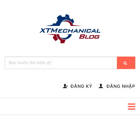
🎁️
🍂
💝
🌟
⛄
🎄
🌸
🔔
-->
ĐĂNG KÝ
ĐĂNG NHẬP