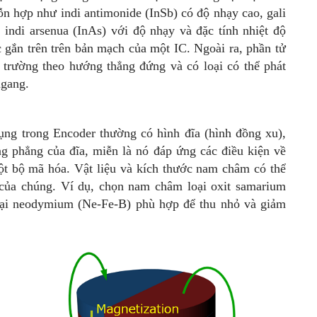
ỗn hợp như indi antimonide (InSb) có độ nhạy cao, gali
 indi arsenua (InAs) với độ nhạy và đặc tính nhiệt độ
c gắn trên trên bản mạch của một IC. Ngoài ra, phần tử
ừ trường theo hướng thẳng đứng và có loại có thể phát
ngang.
ng trong Encoder thường có hình đĩa (hình đồng xu),
 phẳng của đĩa, miễn là nó đáp ứng các điều kiện về
ột bộ mã hóa. Vật liệu và kích thước nam châm có thể
 của chúng. Ví dụ, chọn nam châm loại oxit samarium
loại neodymium (Ne-Fe-B) phù hợp để thu nhỏ và giảm