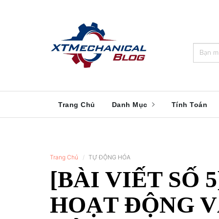
🎁️
🍂
💝
🌟
⛄
🎄
🌸
🔔
Trang Chủ
Danh Mục
Tính Toán
Trang Chủ
TỰ ĐỘNG HÓA
[BÀI VIẾT SỐ 
HOẠT ĐỘNG V