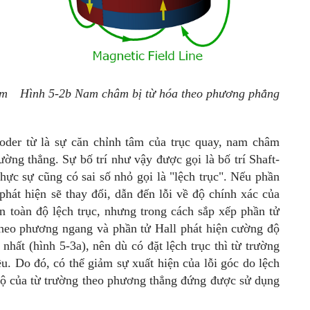
âm
Hình 5-2b Nam châm bị từ hóa theo phương phẳng
coder từ là sự căn chỉnh tâm của trục quay, nam châm
ờng thẳng. Sự bố trí như vậy được gọi là bố trí Shaft-
hực sự cũng có sai số nhỏ gọi là "lệch trục". Nếu phần
phát hiện sẽ thay đổi, dẫn đến lỗi về độ chính xác của
àn toàn độ lệch trục, nhưng trong cách sắp xếp phần tử
theo phương ngang và phần tử Hall phát hiện cường độ
hất (hình 5-3a), nên dù có đặt lệch trục thì từ trường
u. Do đó, có thể giảm sự xuất hiện của lỗi góc do lệch
 độ của từ trường theo phương thẳng đứng được sử dụng