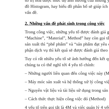
số trị hóa được mức độ ảnh hưởng của những yếu
đồ Histogram, hay biểu đồ phân bố sẽ giúp ích 
vấn đề.
2. Những vấn đề phát sinh trong công việc
Trong công việc, những yếu tố được đánh giá g
“Machine”, “Material”, Method” hay còn gọi tắ
sản xuất thì “phế phẩm” và “sản phẩm đạt yêu 
phận dịch vụ thì kết quả sẽ được đánh giá the
Tuy có rất nhiều yếu tố sẽ ảnh hưởng đến kết 
chúng ta có thể nghĩ tới 4 yếu tố chính:
– Những người liên quan đến công việc này (
– Máy móc sản xuất và hệ thống xử lý công vi
– Nguyên vật liệu và tài liệu sử dụng trong sản
– Cách thức thực hiện công việc đó (Method)
4 yếu tố trên gọi tắt là 4M và việc quản lý 4 y