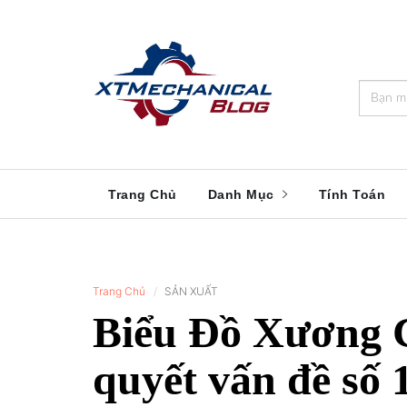
🎁️
🍂
💝
🌟
⛄
🎄
🌸
🔔
Trang Chủ
Danh Mục
Tính Toán
Trang Chủ
SẢN XUẤT
Biểu Đồ Xương C
quyết vấn đề số 