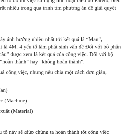
 tố đó thì việc sử dụng linh hoạt biểu đồ Pareto, biểu
rất nhiều trong quá trình tìm phương án để giải quyết
ây ảnh hưởng nhiều nhất tới kết quả là “Man”,
t là 4M. 4 yếu tố làm phát sinh vấn đề Đối với bộ phận
cầu” được xem là kết quả của công việc. Đối với bộ
o “hoàn thành” hay “không hoàn thành”.
quả công việc, nhưng nếu chia một cách đơn giản,
Man)
ệc (Machine)
 xuất (Material)
ếu tố này sẽ giúp chúng ta hoàn thành tốt công việc