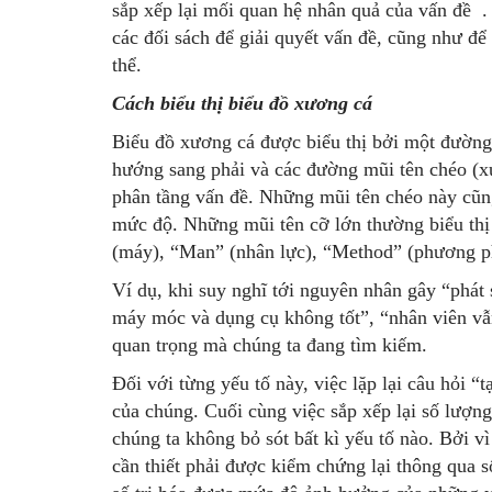
sắp xếp lại mối quan hệ nhân quả của vấn đề . 
các đối sách để giải quyết vấn đề, cũng như để
thể.
Cách biểu thị biểu đồ xương cá
Biểu đồ xương cá được biểu thị bởi một đường
hướng sang phải và các đường mũi tên chéo (x
phân tầng vấn đề. Những mũi tên chéo này cũn
mức độ. Những mũi tên cỡ lớn thường biểu thị 4
(máy), “Man” (nhân lực), “Method” (phương p
Ví dụ, khi suy nghĩ tới nguyên nhân gây “phát 
máy móc và dụng cụ không tốt”, “nhân viên vẫ
quan trọng mà chúng ta đang tìm kiếm.
Đối với từng yếu tố này, việc lặp lại câu hỏi “
của chúng. Cuối cùng việc sắp xếp lại số lượng
chúng ta không bỏ sót bất kì yếu tố nào. Bởi vì
cần thiết phải được kiểm chứng lại thông qua s