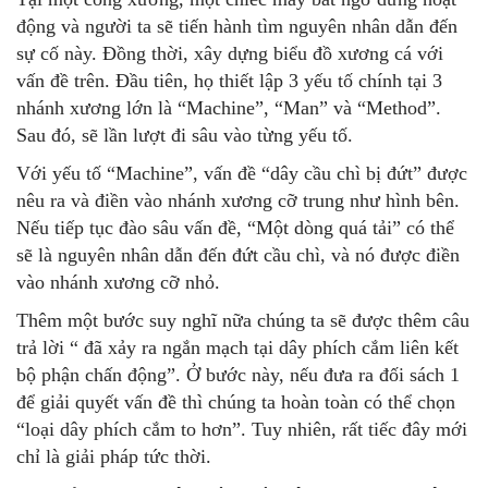
động và người ta sẽ tiến hành tìm nguyên nhân dẫn đến
sự cố này. Đồng thời, xây dựng biểu đồ xương cá với
vấn đề trên. Đầu tiên, họ thiết lập 3 yếu tố chính tại 3
nhánh xương lớn là “Machine”, “Man” và “Method”.
Sau đó, sẽ lần lượt đi sâu vào từng yếu tố.
Với yếu tố “Machine”, vấn đề “dây cầu chì bị đứt” được
nêu ra và điền vào nhánh xương cỡ trung như hình bên.
Nếu tiếp tục đào sâu vấn đề, “Một dòng quá tải” có thể
sẽ là nguyên nhân dẫn đến đứt cầu chì, và nó được điền
vào nhánh xương cỡ nhỏ.
Thêm một bước suy nghĩ nữa chúng ta sẽ được thêm câu
trả lời “ đã xảy ra ngắn mạch tại dây phích cắm liên kết
bộ phận chấn động”. Ở bước này, nếu đưa ra đối sách 1
để giải quyết vấn đề thì chúng ta hoàn toàn có thể chọn
“loại dây phích cắm to hơn”. Tuy nhiên, rất tiếc đây mới
chỉ là giải pháp tức thời.