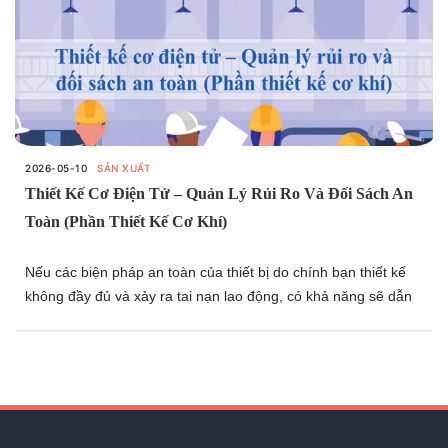
2026-05-10
SẢN XUẤT
Thiết Kế Cơ Điện Tử – Quản Lý Rủi Ro Và Đối Sách An
Toàn (Phần Thiết Kế Cơ Khí)
Nếu các biện pháp an toàn của thiết bị do chính bạn thiết kế
không đầy đủ và xảy ra tai nạn lao động, có khả năng sẽ dẫn
đến việc dừng sản xuất của nhà máy hoặc bị truy cứu trách
nhiệm do sơ suất trong công việc. Những tình huống như vậy
tuyệt đối phải được tránh, vì thế trong thiết kế cơ điện tử cũng
cần ưu tiên cao nhất nguyên tắc “an toàn là trên hết” và tiến
hành công việc thiết kế dựa trên nguyên tắc đó.