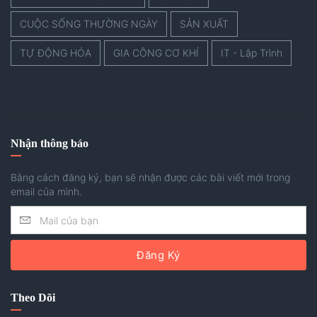
CUỘC SỐNG THƯỜNG NGÀY
SẢN XUẤT
TỰ ĐỘNG HÓA
GIA CÔNG CƠ KHÍ
IT - Lập Trình
Nhận thông báo
Bằng cách đăng ký, bạn sẽ nhận được các bài viết mới trong
email của mình.
Đăng Ký
Theo Dõi