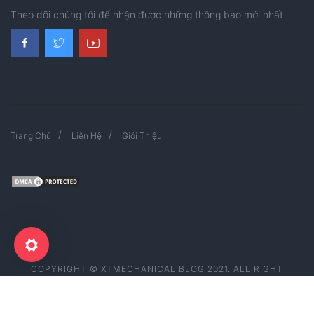
Theo dõi chúng tôi để nhận được những thông báo mới nhất
Trang Chủ
Liên Hệ
Giới Thiệu
COPYRIGHT © XTMECHANICAL BLOG 2021. ALL RIGHT
RESERVED.
MADE WITH
BY
XTMECHANICAL BLOG TEAM