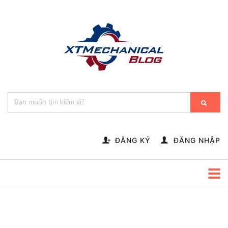
🎁️
🍂
💝
🌟
⛄
🎄
🌸
🔔
-->
ĐĂNG KÝ
ĐĂNG NHẬP