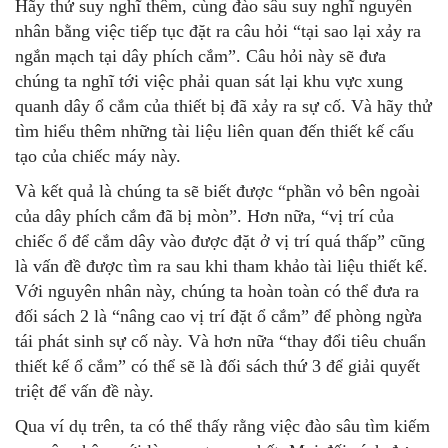
Hãy thử suy nghĩ thêm, cùng đào sâu suy nghĩ nguyên
nhân bằng việc tiếp tục đặt ra câu hỏi “tại sao lại xảy ra
ngắn mạch tại dây phích cắm”. Câu hỏi này sẽ đưa
chúng ta nghĩ tới việc phải quan sát lại khu vực xung
quanh dây ổ cắm của thiết bị đã xảy ra sự cố. Và hãy thử
tìm hiểu thêm những tài liệu liên quan đến thiết kế cấu
tạo của chiếc máy này.
Và kết quả là chúng ta sẽ biết được “phần vỏ bên ngoài
của dây phích cắm đã bị mòn”. Hơn nữa, “vị trí của
chiếc ổ để cắm dây vào được đặt ở vị trí quá thấp” cũng
là vấn đề được tìm ra sau khi tham khảo tài liệu thiết kế.
Với nguyên nhân này, chúng ta hoàn toàn có thể đưa ra
đối sách 2 là “nâng cao vị trí đặt ổ cắm” để phòng ngừa
tái phát sinh sự cố này. Và hơn nữa “thay đổi tiêu chuẩn
thiết kế ổ cắm” có thể sẽ là đối sách thứ 3 để giải quyết
triệt để vấn đề này.
Qua ví dụ trên, ta có thể thấy rằng việc đào sâu tìm kiếm