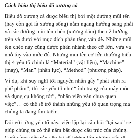
Cách biểu thị biểu đồ xương cá
Biểu đồ xương cá được biểu thị bởi một đường mũi tên
(hay còn gọi là xương sống) nằm ngang hướng sang phải
và các đường mũi tên chéo (xương dăm) theo 2 hướng
trên và dưới với mục đích phân tầng vấn đề. Những mũi
tên chéo này cũng được phân nhánh theo cỡ lớn, vừa và
nhỏ tùy vào mức độ. Những mũi tên cỡ lớn thường biểu
thị 4 yếu tố chính là “Material” (vật liệu), “Machine”
(máy), “Man” (nhân lực), “Method” (phương pháp).
Ví dụ, khi suy nghĩ tới nguyên nhân gây “phát sinh ra
phế phẩm”, thì các yếu tố như “tình trạng của máy móc
và dụng cụ không tốt”, “nhân viên vẫn chưa quen
việc”… có thể sẽ trở thành những yếu tố quan trọng mà
chúng ta đang tìm kiếm.
Đối với từng yếu tố này, việc lặp lại câu hỏi “tại sao” sẽ
giúp chúng ta có thể nắm bắt được cấu trúc của chúng.
Cuối cùng việc sắp xếp lại số lượng lớn những yếu tố