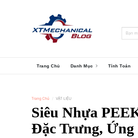
🎁️
🍂
💝
🌟
⛄
🎄
🌸
🔔
Trang Chủ
Danh Mục
Tính Toán
Trang Chủ
VẬT LIỆU
Siêu Nhựa PEEK
Đặc Trưng, Ứng