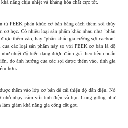
ó khả năng chịu nhiệt và kháng hóa chất cực tốt.
ến từ PEEK phân khúc cơ bản bằng cách thêm sợi thủy
bền cơ học. Có nhiều loại sản phẩm khác nhau như "phân
nh được thêm vào, hay "phân khúc gia cường sợi cacbon"
i của các loại sản phẩm này so với PEEK cơ bản là độ
 như nhiệt độ biến dạng được đánh giá theo tiêu chuẩn
hiên, do ảnh hưởng của các sợi được thêm vào, tính gia
kém hơn.
được thêm vào lớp cơ bản để cải thiện độ dẫn điện. Nó
ử nhỏ nhạy cảm với tĩnh điện và bụi. Cũng giống như
n làm giảm khả năng gia công cắt gọt.