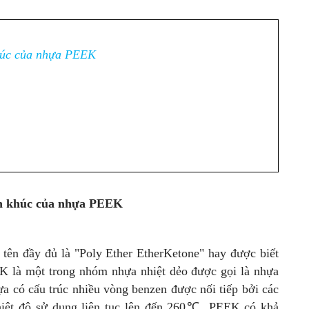
khúc của nhựa PEEK
hân khúc của nhựa PEEK
 tên đầy đủ là "Poly Ether EtherKetone" hay được biết
 là một trong nhóm nhựa nhiệt dẻo được gọi là nhựa
a có cấu trúc nhiều vòng benzen được nối tiếp bởi các
nhiệt độ sử dụng liên tục lên đến 260℃, PEEK có khả