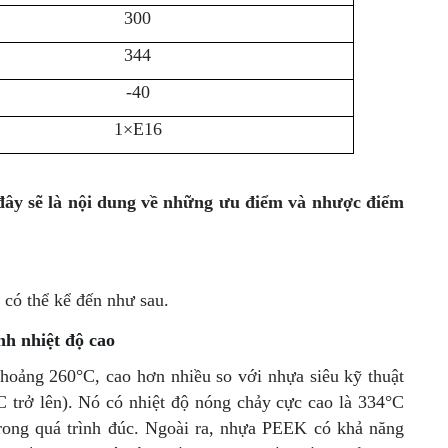
300
344
-40
1×E16
ây sẽ là nội dung về những ưu điểm và nhược điểm
có thể kể đến như sau.
nh nhiệt độ cao
hoảng 260°C, cao hơn nhiều so với nhựa siêu kỹ thuật
C trở lên). Nó có nhiệt độ nóng chảy cực cao là 334°C
rong quá trình đúc. Ngoài ra, nhựa PEEK có khả năng