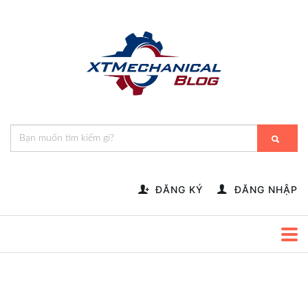
🎁️
🍂
💝
🌟
⛄
🎄
🌸
🔔
-->
ĐĂNG KÝ
ĐĂNG NHẬP