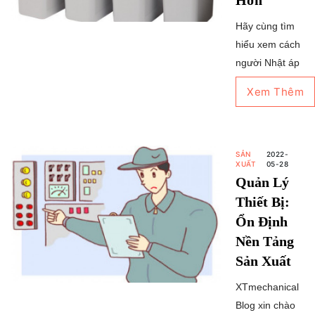
Hơn
Hãy cùng tìm
hiểu xem cách
người Nhật áp
dụng trực
Xem Thêm
quan hóa vào
sản xuất như
thế nào nhé.
SẢN
2022-
XUẤT
05-28
Quản Lý
Thiết Bị:
Ổn Định
Nền Tảng
Sản Xuất
XTmechanical
Blog xin chào