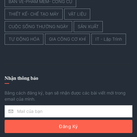
BẢN VẼ-PHẦM MỀM- CÔNG CỤ
THIẾT KẾ- CHẾ TẠO MÁY
VẬT LIỆU
CUỘC SỐNG THƯỜNG NGÀY
SẢN XUẤT
TỰ ĐỘNG HÓA
GIA CÔNG CƠ KHÍ
IT - Lập Trình
Nhận thông báo
Bằng cách đăng ký, bạn sẽ nhận được các bài viết mới trong
email của mình.
Đăng Ký