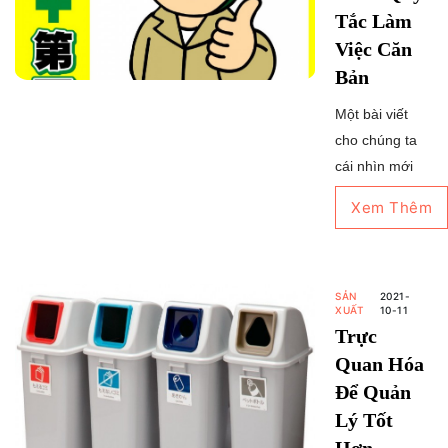
Tắc Làm
Việc Căn
Bản
Một bài viết
cho chúng ta
cái nhìn mới
mẻ về cách
Xem Thêm
người Nhật
giữ an toàn
lao động tại
nơi làm việc.
SẢN
2021-
XUẤT
10-11
Trực
Quan Hóa
Để Quản
Lý Tốt