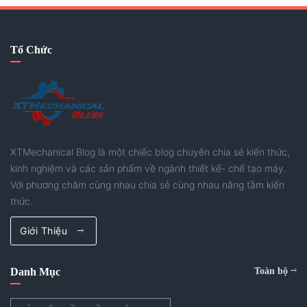
chúng tôi
phân loại nó
các bạn nhé.
Tổ Chức
XTMechanical Blog là một chiếc blog chuyên chia sẻ kiến thức,
kinh nghiệm và các sản phẩm về ngành thiết kế- chế tạo máy.
Với phương châm cùng nhau chia sẻ cùng nhau nâng tầm kiến
thức.
Giới Thiệu
Danh Mục
Toàn bộ